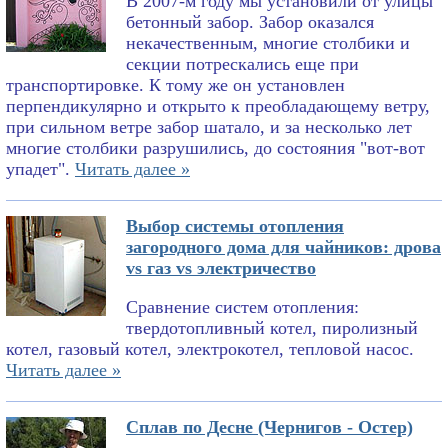
В 2007-м году мы установили от улицы
бетонный забор. Забор оказался
некачественным, многие столбики и
секции потрескались еще при
транспортировке. К тому же он установлен
перпендикулярно и открыто к преобладающему ветру,
при сильном ветре забор шатало, и за несколько лет
многие столбики разрушились, до состояния "вот-вот
упадет".
Читать далее »
Выбор системы отопления
загородного дома для чайников: дрова
vs газ vs электричество
Сравнение систем отопления:
твердотопливный котел, пиролизный
котел, газовый котел, электрокотел, тепловой насос.
Читать далее »
Сплав по Десне (Чернигов - Остер)