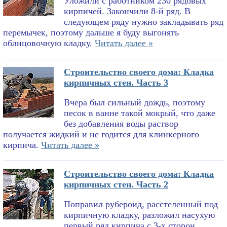
Уложили с работником 230 рядовых
кирпичей. Закончили 8-й ряд. В
следующем ряду нужно закладывать ряд
перемычек, поэтому дальше я буду выгонять
облицовочную кладку.
Читать далее »
Строительство своего дома: Кладка
кирпичных стен. Часть 3
Вчера был сильный дождь, поэтому
песок в ванне такой мокрый, что даже
без добавления воды раствор
получается жидкий и не годится для клинкерного
кирпича.
Читать далее »
Строительство своего дома: Кладка
кирпичных стен. Часть 2
Поправил рубероид, расстеленный под
кирпичную кладку, разложил насухую
первый ряд кирпича с 3-х сторон,