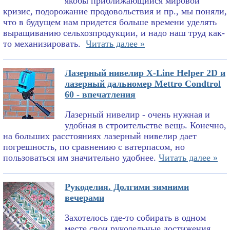
якобы приближающийся мировой
кризис, подорожание продовольствия и пр., мы поняли,
что в будущем нам придется больше времени уделять
выращиванию сельхозпродукции, и надо наш труд как-
то механизировать.
Читать далее »
Лазерный нивелир X-Line Helper 2D и
лазерный дальномер Mettro Condtrol
60 - впечатления
Лазерный нивелир - очень нужная и
удобная в строительстве вещь. Конечно,
на больших расстояниях лазерный нивелир дает
погрешность, по сравнению с ватерпасом, но
пользоваться им значительно удобнее.
Читать далее »
Рукоделия. Долгими зимними
вечерами
Захотелось где-то собирать в одном
месте свои рукодельные достижения.