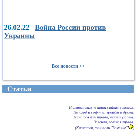
26.02.22
Война России против
Украины
Все новости >>
Cтатьи
И снятся нам не наши сайты в топах,
Не хард и софт, апгрейды и дрова,
А снится нам трава, трава у дома,
Зеленая, зеленая трава.
(Кажется, так пели "Земляне"
)