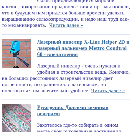
якобы приближающийся мировой
кризис, подорожание продовольствия и пр., мы поняли,
что в будущем нам придется больше времени уделять
выращиванию сельхозпродукции, и надо наш труд как-
то механизировать.
Читать далее »
Лазерный нивелир X-Line Helper 2D и
лазерный дальномер Mettro Condtrol
60 - впечатления
Лазерный нивелир - очень нужная и
удобная в строительстве вещь. Конечно,
на больших расстояниях лазерный нивелир дает
погрешность, по сравнению с ватерпасом, но
пользоваться им значительно удобнее.
Читать далее »
Рукоделия. Долгими зимними
вечерами
Захотелось где-то собирать в одном
месте свои рукодельные достижения.