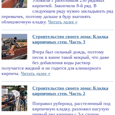
Уложили с работником 230 рядовых
кирпичей. Закончили 8-й ряд. В
следующем ряду нужно закладывать ряд
перемычек, поэтому дальше я буду выгонять
облицовочную кладку.
Читать далее »
Строительство своего дома: Кладка
кирпичных стен. Часть 3
Вчера был сильный дождь, поэтому
песок в ванне такой мокрый, что даже
без добавления воды раствор
получается жидкий и не годится для клинкерного
кирпича.
Читать далее »
Строительство своего дома: Кладка
кирпичных стен. Часть 2
Поправил рубероид, расстеленный под
кирпичную кладку, разложил насухую
первый ряд кирпича с 3-х сторон,