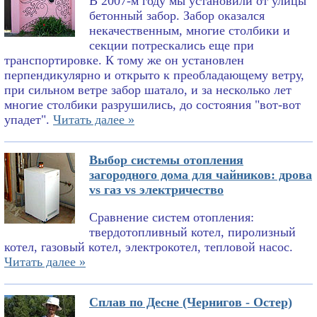
В 2007-м году мы установили от улицы
бетонный забор. Забор оказался
некачественным, многие столбики и
секции потрескались еще при
транспортировке. К тому же он установлен
перпендикулярно и открыто к преобладающему ветру,
при сильном ветре забор шатало, и за несколько лет
многие столбики разрушились, до состояния "вот-вот
упадет".
Читать далее »
Выбор системы отопления
загородного дома для чайников: дрова
vs газ vs электричество
Сравнение систем отопления:
твердотопливный котел, пиролизный
котел, газовый котел, электрокотел, тепловой насос.
Читать далее »
Сплав по Десне (Чернигов - Остер)