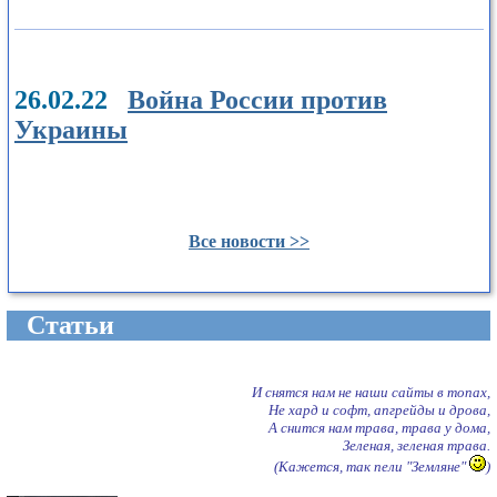
26.02.22
Война России против
Украины
Все новости >>
Cтатьи
И снятся нам не наши сайты в топах,
Не хард и софт, апгрейды и дрова,
А снится нам трава, трава у дома,
Зеленая, зеленая трава.
(Кажется, так пели "Земляне"
)