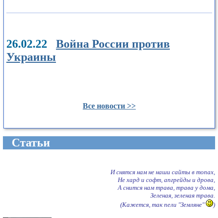
26.02.22
Война России против
Украины
Все новости >>
Cтатьи
И снятся нам не наши сайты в топах,
Не хард и софт, апгрейды и дрова,
А снится нам трава, трава у дома,
Зеленая, зеленая трава.
(Кажется, так пели "Земляне"
)