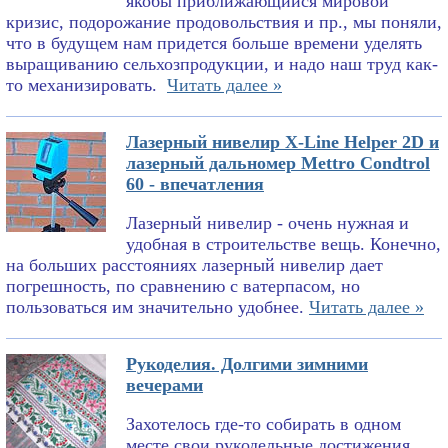
якобы приближающийся мировой
кризис, подорожание продовольствия и пр., мы поняли,
что в будущем нам придется больше времени уделять
выращиванию сельхозпродукции, и надо наш труд как-
то механизировать.
Читать далее »
Лазерный нивелир X-Line Helper 2D и
лазерный дальномер Mettro Condtrol
60 - впечатления
Лазерный нивелир - очень нужная и
удобная в строительстве вещь. Конечно,
на больших расстояниях лазерный нивелир дает
погрешность, по сравнению с ватерпасом, но
пользоваться им значительно удобнее.
Читать далее »
Рукоделия. Долгими зимними
вечерами
Захотелось где-то собирать в одном
месте свои рукодельные достижения.