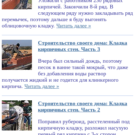
Уложили с работником 230 рядовых
кирпичей. Закончили 8-й ряд. В
следующем ряду нужно закладывать ряд
перемычек, поэтому дальше я буду выгонять
облицовочную кладку.
Читать далее »
Строительство своего дома: Кладка
кирпичных стен. Часть 3
Вчера был сильный дождь, поэтому
песок в ванне такой мокрый, что даже
без добавления воды раствор
получается жидкий и не годится для клинкерного
кирпича.
Читать далее »
Строительство своего дома: Кладка
кирпичных стен. Часть 2
Поправил рубероид, расстеленный под
кирпичную кладку, разложил насухую
первый ряд кирпича с 3-х сторон,