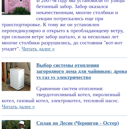
В 2007-м году мы установили от улицы
бетонный забор. Забор оказался
некачественным, многие столбики и
секции потрескались еще при
транспортировке. К тому же он установлен
перпендикулярно и открыто к преобладающему ветру,
при сильном ветре забор шатало, и за несколько лет
многие столбики разрушились, до состояния "вот-вот
упадет".
Читать далее »
Выбор системы отопления
загородного дома для чайников: дрова
vs газ vs электричество
Сравнение систем отопления:
твердотопливный котел, пиролизный
котел, газовый котел, электрокотел, тепловой насос.
Читать далее »
Сплав по Десне (Чернигов - Остер)