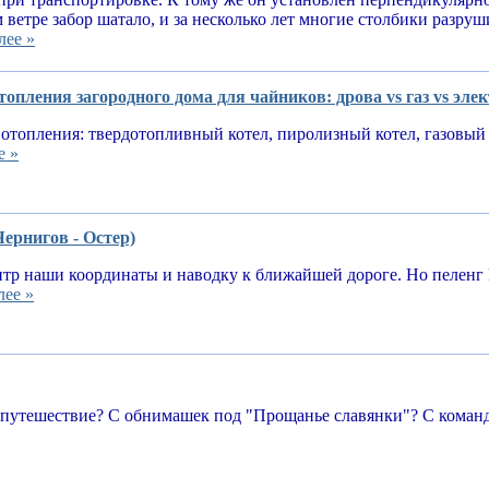
 ветре забор шатало, и за несколько лет многие столбики разруш
лее »
опления загородного дома для чайников: дрова vs газ vs эле
отопления: твердотопливный котел, пиролизный котел, газовый 
е »
Чернигов - Остер)
тр наши координаты и наводку к ближайшей дороге. Но пеленг 
лее »
 путешествие? С обнимашек под "Прощанье славянки"? С команд