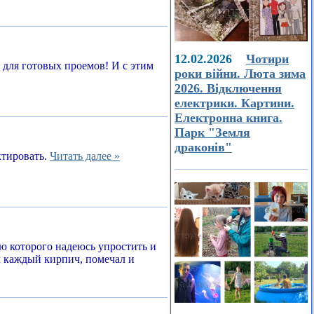
12.02.2026
Чотири
а для готовых проемов! И с этим
роки війни. Люта зима
2026. Відключення
електрики. Картини.
Електронна книга.
Парк "Земля
драконів"
ктировать.
Читать далее »
ью которого надеюсь упростить и
л каждый кирпич, помечал и