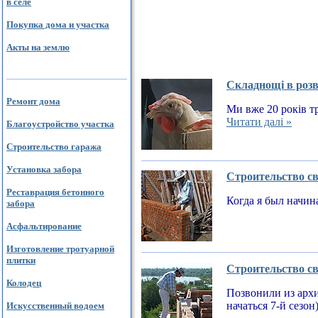
в селе
Покупка дома и участка
Акты на землю
Складнощі в розв
Ремонт дома
Ми вже 20 років тр
Читати далі »
Благоустройство участка
Строительство гаража
Установка забора
Строительство св
Реставрация бетонного
Когда я был начин
забора
Асфальтирование
Изготовление тротуарной
плитки
Строительство св
Колодец
Позвонили из архи
начаться 7-й сезон
Искусственный водоем