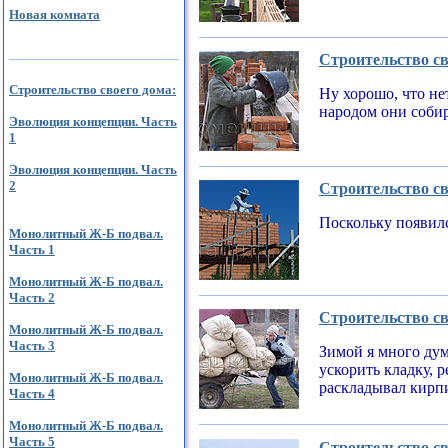
Новая комната
Строительство св
Строительство своего дома:
Ну хорошо, что не
народом они соби
Эволюция концепции. Часть
1
Эволюция концепции. Часть
2
Строительство св
Поскольку появилс
Монолитный Ж-Б подвал.
Часть 1
Монолитный Ж-Б подвал.
Часть 2
Строительство св
Монолитный Ж-Б подвал.
Часть 3
Зимой я много дум
ускорить кладку, 
Монолитный Ж-Б подвал.
раскладывал кирпи
Часть 4
Монолитный Ж-Б подвал.
Часть 5
Строительство св