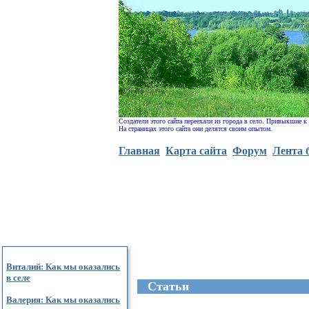
Создатели этого сайта переехали из города в село. Привыкшие к
На страницах этого сайта они делятся своим опытом.
Главная
Карта сайта
Форум
Лента 
Виталий: Как мы оказались
в селе
Cтатьи
Валерия: Как мы оказались