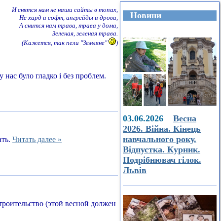
И снятся нам не наши сайты в топах,
Новини
Не хард и софт, апгрейды и дрова,
А снится нам трава, трава у дома,
Зеленая, зеленая трава.
(Кажется, так пели "Земляне"
)
 нас було гладко і без проблем.
03.06.2026
Весна
2026. Війна. Кінець
навчального року.
ать.
Читать далее »
Відпустка. Курник.
Подрібнювач гілок.
Львів
строительство (этой весной должен