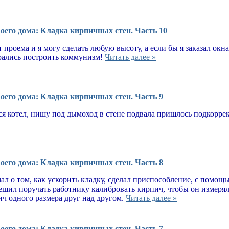
оего дома: Кладка кирпичных стен. Часть 10
т проема и я могу сделать любую высоту, а если бы я заказал окн
рались построить коммунизм!
Читать далее »
оего дома: Кладка кирпичных стен. Часть 9
я котел, нишу под дымоход в стене подвала пришлось подкорре
оего дома: Кладка кирпичных стен. Часть 8
ал о том, как ускорить кладку, сделал приспособление, с помощ
решил поручать работнику калибровать кирпич, чтобы он измеря
ч одного размера друг над другом.
Читать далее »
оего дома: Кладка кирпичных стен. Часть 7