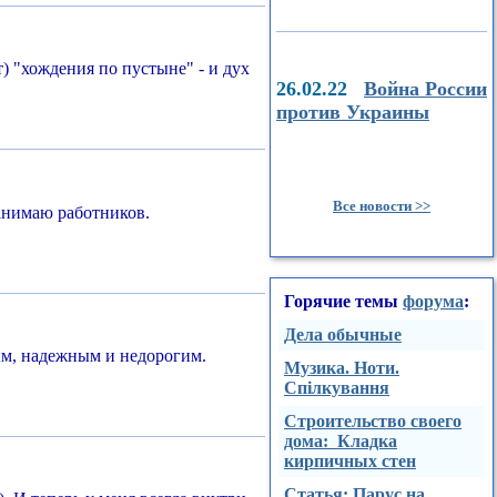
т) "хождения по пустыне" - и дух
26.02.22
Война России
против Украины
Все новости >>
нанимаю работников.
Горячие темы
форума
:
Дела обычные
ным, надежным и недорогим.
Музика. Ноти.
Спілкування
Строительство своего
дома: Кладка
кирпичных стен
Стaтья: Парус на