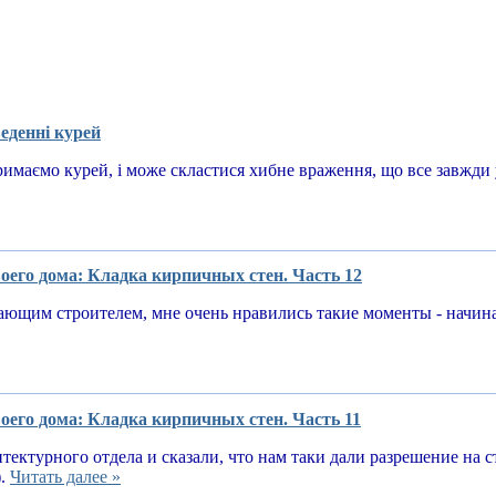
еденні курей
имаємо курей, і може скластися хибне враження, що все завжди у
оего дома: Кладка кирпичных стен. Часть 12
ающим строителем, мне очень нравились такие моменты - начин
оего дома: Кладка кирпичных стен. Часть 11
тектурного отдела и сказали, что нам таки дали разрешение на 
).
Читать далее »