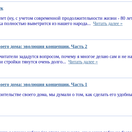
ек
 лет (ну, с учетом современной продолжительности жизни - 80 ле
ка полностью выветрится из нашего народа...
Читать далее »
оего дома: эволюция концепции. Часть 2
читатели зададутся вопросом, почему я многое делаю сам и не 
и стройки тянутся очень долго...
Читать далее »
оего дома: эволюция концепции. Часть 1
оительстве своего дома, мы думали о том, как сделать его удоб