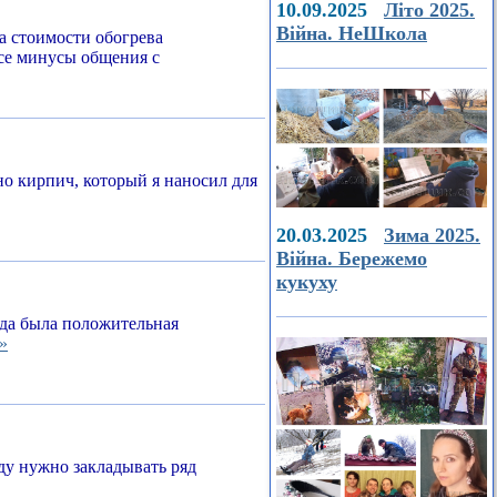
10.09.2025
Літо 2025.
Війна. НеШкола
а стоимости обогрева
все минусы общения с
о кирпич, который я наносил для
20.03.2025
Зима 2025.
Війна. Бережемо
кукуху
егда была положительная
»
ду нужно закладывать ряд