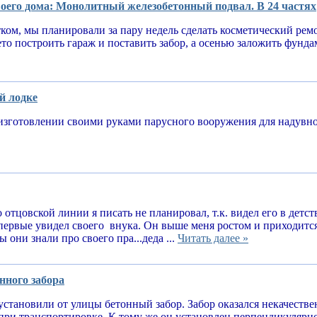
оего дома: Монолитный железобетонный подвал. В 24 частях
тком, мы планировали за пару недель сделать косметический рем
ето построить гараж и поставить забор, а осенью заложить фунд
й лодке
изготовлении своими руками парусного вооружения для надув
 отцовской линии я писать не планировал, т.к. видел его в детств
впервые увидел своего внука. Он выше меня ростом и приходитс
 они знали про своего пра...деда ...
Читать далее »
нного забора
установили от улицы бетонный забор. Забор оказался некачеств
при транспортировке. К тому же он установлен перпендикулярн