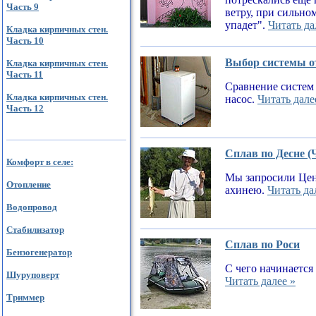
Часть 9
ветру, при сильном
упадет".
Читать да
Кладка кирпичных стен.
Часть 10
Выбор системы от
Кладка кирпичных стен.
Часть 11
Сравнение систем 
Кладка кирпичных стен.
насос.
Читать дале
Часть 12
Сплав по Десне (
Комфорт в селе:
Мы запросили Цен
Отопление
ахинею.
Читать да
Водопровод
Стабилизатор
Сплав по Роси
Бензогенератор
С чего начинается
Шуруповерт
Читать далее »
Триммер