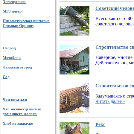
Электропила
Советский челов
MP3 плеер
Всего каких-то 40
Пневматическая винтовка
советского челове
Crosman Optimus
Строительство св
Огород
Наверное, многие 
Мотоблок
Действительно, мо
Ленивый огород
Сад
Строительство св
Задумываясь о стр
Чем питаться
Читать далее »
Что можно сделать из
домашнего молока
Хлеб на закваске
Рекс