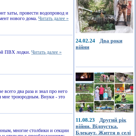
онт хаты, провести водопровод и
амент нового дома.
Читать далее »
24.02.24
Два роки
війни
ной ПВХ лодки.
Читать далее »
е всего два раза и знал про него
я мне троюродным. Внуки - это
11.08.23
Другий рік
війни. Відпустка.
енным, многие столбики и секции
Блекаут. Життя в селі
о и открыто к преобладающему