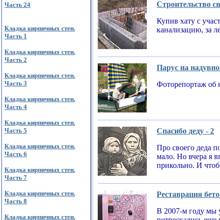
Строительство св
Часть 24
Купив хату с учас
Кладка кирпичных стен.
канализацию, за л
Часть 1
Кладка кирпичных стен.
Часть 2
Парус на надувно
Кладка кирпичных стен.
Часть 3
Фоторепортаж об 
Кладка кирпичных стен.
Часть 4
Кладка кирпичных стен.
Часть 5
Спасибо деду - 2
Кладка кирпичных стен.
Про своего деда по
Часть 6
мало. Но вчера я 
прикольно. И чтобы
Кладка кирпичных стен.
Часть 7
Кладка кирпичных стен.
Реставрация бето
Часть 8
В 2007-м году мы 
Кладка кирпичных стен.
потрескались еще 