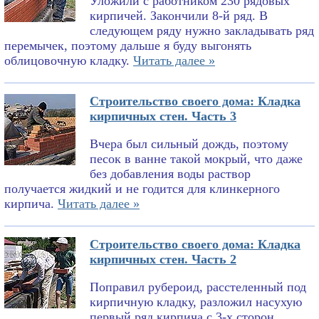
Уложили с работником 230 рядовых
кирпичей. Закончили 8-й ряд. В
следующем ряду нужно закладывать ряд
перемычек, поэтому дальше я буду выгонять
облицовочную кладку.
Читать далее »
Строительство своего дома: Кладка
кирпичных стен. Часть 3
Вчера был сильный дождь, поэтому
песок в ванне такой мокрый, что даже
без добавления воды раствор
получается жидкий и не годится для клинкерного
кирпича.
Читать далее »
Строительство своего дома: Кладка
кирпичных стен. Часть 2
Поправил рубероид, расстеленный под
кирпичную кладку, разложил насухую
первый ряд кирпича с 3-х сторон,