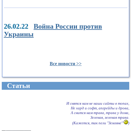
26.02.22
Война России против
Украины
Все новости >>
Cтатьи
И снятся нам не наши сайты в топах,
Не хард и софт, апгрейды и дрова,
А снится нам трава, трава у дома,
Зеленая, зеленая трава.
(Кажется, так пели "Земляне"
)