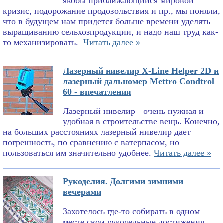
якобы приближающийся мировой
кризис, подорожание продовольствия и пр., мы поняли,
что в будущем нам придется больше времени уделять
выращиванию сельхозпродукции, и надо наш труд как-
то механизировать.
Читать далее »
Лазерный нивелир X-Line Helper 2D и
лазерный дальномер Mettro Condtrol
60 - впечатления
Лазерный нивелир - очень нужная и
удобная в строительстве вещь. Конечно,
на больших расстояниях лазерный нивелир дает
погрешность, по сравнению с ватерпасом, но
пользоваться им значительно удобнее.
Читать далее »
Рукоделия. Долгими зимними
вечерами
Захотелось где-то собирать в одном
месте свои рукодельные достижения.