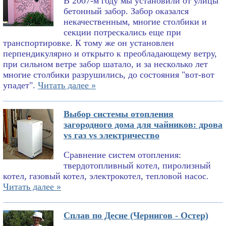
В 2007-м году мы установили от улицы
бетонный забор. Забор оказался
некачественным, многие столбики и
секции потрескались еще при
транспортировке. К тому же он установлен
перпендикулярно и открыто к преобладающему ветру,
при сильном ветре забор шатало, и за несколько лет
многие столбики разрушились, до состояния "вот-вот
упадет".
Читать далее »
Выбор системы отопления
загородного дома для чайников: дрова
vs газ vs электричество
Сравнение систем отопления:
твердотопливный котел, пиролизный
котел, газовый котел, электрокотел, тепловой насос.
Читать далее »
Сплав по Десне (Чернигов - Остер)