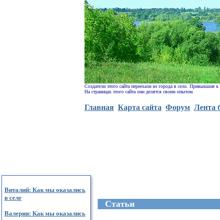
Создатели этого сайта переехали из города в село. Привыкшие к
На страницах этого сайта они делятся своим опытом.
Главная
Карта сайта
Форум
Лента 
Виталий: Как мы оказались
в селе
Cтатьи
Валерия: Как мы оказались