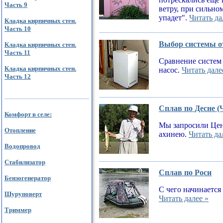
Часть 9
ветру, при сильном
упадет".
Читать да
Кладка кирпичных стен.
Часть 10
Выбор системы от
Кладка кирпичных стен.
Часть 11
Сравнение систем 
Кладка кирпичных стен.
насос.
Читать дале
Часть 12
Сплав по Десне (
Комфорт в селе:
Мы запросили Цен
Отопление
ахинею.
Читать да
Водопровод
Стабилизатор
Сплав по Роси
Бензогенератор
С чего начинается
Шуруповерт
Читать далее »
Триммер