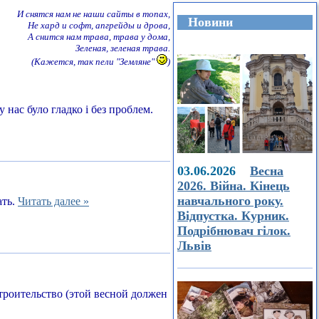
И снятся нам не наши сайты в топах,
Новини
Не хард и софт, апгрейды и дрова,
А снится нам трава, трава у дома,
Зеленая, зеленая трава.
(Кажется, так пели "Земляне"
)
 нас було гладко і без проблем.
03.06.2026
Весна
2026. Війна. Кінець
навчального року.
ать.
Читать далее »
Відпустка. Курник.
Подрібнювач гілок.
Львів
строительство (этой весной должен