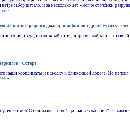
 ветре забор шатало, и за несколько лет многие столбики разруш
лее »
опления загородного дома для чайников: дрова vs газ vs эле
отопления: твердотопливный котел, пиролизный котел, газовый 
е »
Чернигов - Остер)
тр наши координаты и наводку к ближайшей дороге. Но пеленг 
лее »
 путешествие? С обнимашек под "Прощанье славянки"? С команд