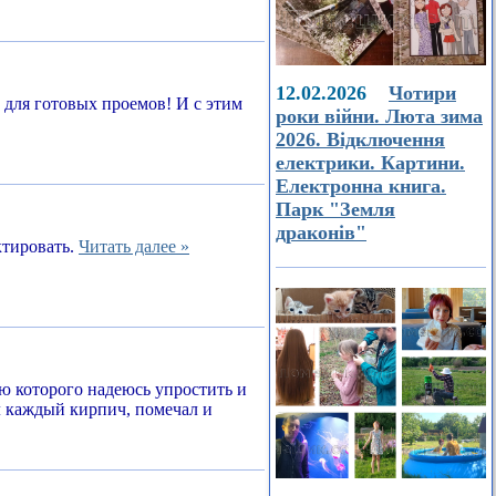
12.02.2026
Чотири
а для готовых проемов! И с этим
роки війни. Люта зима
2026. Відключення
електрики. Картини.
Електронна книга.
Парк "Земля
драконів"
ктировать.
Читать далее »
ью которого надеюсь упростить и
л каждый кирпич, помечал и