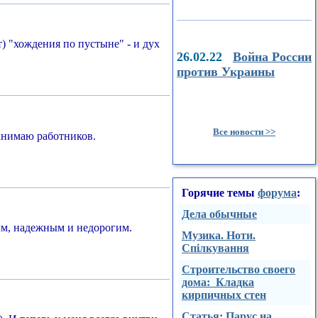
т) "хождения по пустыне" - и дух
26.02.22
Война России
против Украины
Все новости >>
нанимаю работников.
Горячие темы
форума
:
Дела обычные
ным, надежным и недорогим.
Музика. Ноти.
Спілкування
Строительство своего
дома: Кладка
кирпичных стен
Стaтья: Парус на