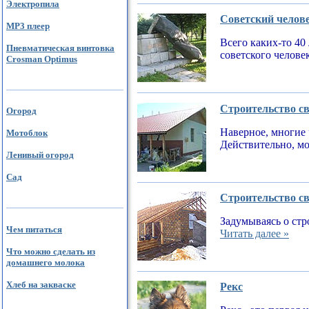
Электропила
Советский челов
MP3 плеер
Всего каких-то 40
Пневматическая винтовка
советского челове
Crosman Optimus
Строительство св
Огород
Наверное, многие 
Мотоблок
Действительно, мо
Ленивый огород
Сад
Строительство св
Задумываясь о стр
Чем питаться
Читать далее »
Что можно сделать из
домашнего молока
Хлеб на закваске
Рекс