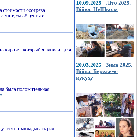
10.09.2025
Літо 2025.
Війна. НеШкола
а стоимости обогрева
все минусы общения с
о кирпич, который я наносил для
20.03.2025
Зима 2025.
Війна. Бережемо
кукуху
егда была положительная
»
ду нужно закладывать ряд