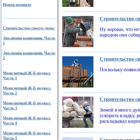
Новая комната
Строительство св
Строительство своего дома:
Ну хорошо, что не
народом они соби
Эволюция концепции. Часть
1
Эволюция концепции. Часть
2
Строительство св
Поскольку появилс
Монолитный Ж-Б подвал.
Часть 1
Монолитный Ж-Б подвал.
Часть 2
Строительство св
Монолитный Ж-Б подвал.
Часть 3
Зимой я много дум
ускорить кладку, 
Монолитный Ж-Б подвал.
раскладывал кирпи
Часть 4
Монолитный Ж-Б подвал.
Часть 5
Строительство св