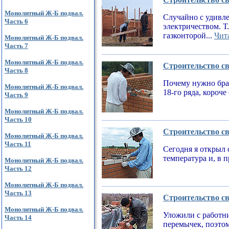
Монолитный Ж-Б подвал.
Случайно с удивле
Часть 6
электричеством. Т
газконторой...
Чита
Монолитный Ж-Б подвал.
Часть 7
Монолитный Ж-Б подвал.
Строительство св
Часть 8
Почему нужно брат
Монолитный Ж-Б подвал.
18-го ряда, короч
Часть 9
Монолитный Ж-Б подвал.
Часть 10
Строительство св
Монолитный Ж-Б подвал.
Часть 11
Сегодня я открыл 
температура и, в 
Монолитный Ж-Б подвал.
Часть 12
Монолитный Ж-Б подвал.
Часть 13
Строительство св
Монолитный Ж-Б подвал.
Уложили с работни
Часть 14
перемычек, поэтом