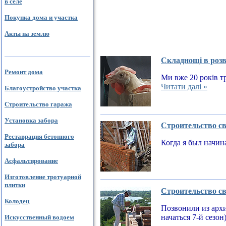
в селе
Покупка дома и участка
Акты на землю
Складнощі в розв
Ремонт дома
Ми вже 20 років тр
Читати далі »
Благоустройство участка
Строительство гаража
Установка забора
Строительство св
Реставрация бетонного
Когда я был начин
забора
Асфальтирование
Изготовление тротуарной
плитки
Строительство св
Колодец
Позвонили из архи
начаться 7-й сезон
Искусственный водоем