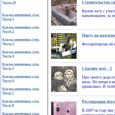
Строительство св
Часть 24
Купив хату с учас
Кладка кирпичных стен.
канализацию, за л
Часть 1
Кладка кирпичных стен.
Часть 2
Парус на надувно
Кладка кирпичных стен.
Часть 3
Фоторепортаж об 
Кладка кирпичных стен.
Часть 4
Кладка кирпичных стен.
Часть 5
Спасибо деду - 2
Кладка кирпичных стен.
Про своего деда по
Часть 6
мало. Но вчера я 
прикольно. И чтобы
Кладка кирпичных стен.
Часть 7
Кладка кирпичных стен.
Реставрация бето
Часть 8
В 2007-м году мы 
Кладка кирпичных стен.
потрескались еще 