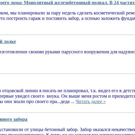
оего дома: Монолитный железобетонный подвал. В 24 частях
тком, мы планировали за пару недель сделать косметический рем
ето построить гараж и поставить забор, а осенью заложить фунд
й лодке
изготовлении своими руками парусного вооружения для надув
 отцовской линии я писать не планировал, т.к. видел его в детств
впервые увидел своего внука. Он выше меня ростом и приходитс
 они знали про своего пра...деда ...
Читать далее »
нного забора
установили от улицы бетонный забор. Забор оказался некачеств
при транспортировке. К тому же он установлен перпендикулярн