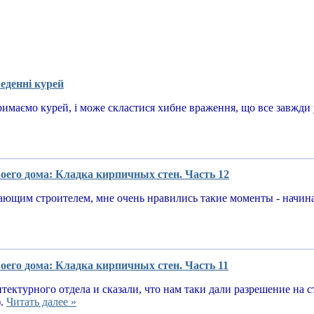
еденні курей
имаємо курей, і може скластися хибне враження, що все завжди у
оего дома: Кладка кирпичных стен. Часть 12
ающим строителем, мне очень нравились такие моменты - начин
оего дома: Кладка кирпичных стен. Часть 11
тектурного отдела и сказали, что нам таки дали разрешение на 
).
Читать далее »