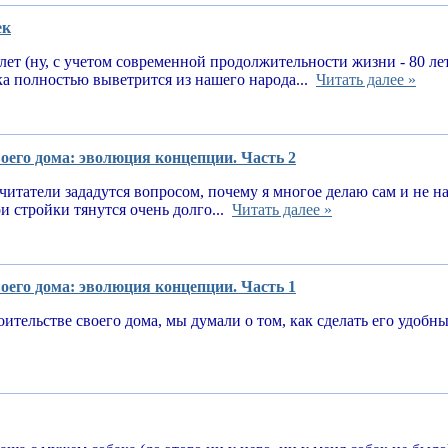
ек
 лет (ну, с учетом современной продолжительности жизни - 80 ле
ка полностью выветрится из нашего народа...
Читать далее »
оего дома: эволюция концепции. Часть 2
читатели зададутся вопросом, почему я многое делаю сам и не 
и стройки тянутся очень долго...
Читать далее »
оего дома: эволюция концепции. Часть 1
оительстве своего дома, мы думали о том, как сделать его удоб