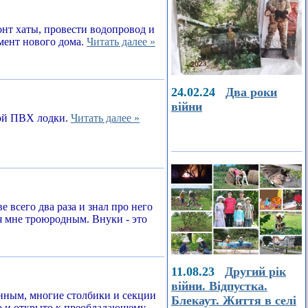
онт хаты, провести водопровод и
амент нового дома.
Читать далее »
24.02.24
Два роки
війни
ной ПВХ лодки.
Читать далее »
е всего два раза и знал про него
я мне троюродным. Внуки - это
11.08.23
Другий рік
війни. Відпустка.
енным, многие столбики и секции
Блекаут. Життя в селі
о и открыто к преобладающему