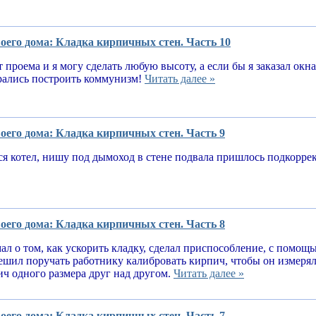
оего дома: Кладка кирпичных стен. Часть 10
т проема и я могу сделать любую высоту, а если бы я заказал окн
рались построить коммунизм!
Читать далее »
оего дома: Кладка кирпичных стен. Часть 9
я котел, нишу под дымоход в стене подвала пришлось подкорре
оего дома: Кладка кирпичных стен. Часть 8
ал о том, как ускорить кладку, сделал приспособление, с помощ
решил поручать работнику калибровать кирпич, чтобы он измеря
ч одного размера друг над другом.
Читать далее »
оего дома: Кладка кирпичных стен. Часть 7