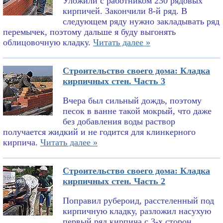
Уложили с работником 230 рядовых
кирпичей. Закончили 8-й ряд. В
следующем ряду нужно закладывать ряд
перемычек, поэтому дальше я буду выгонять
облицовочную кладку.
Читать далее »
Строительство своего дома: Кладка
кирпичных стен. Часть 3
Вчера был сильный дождь, поэтому
песок в ванне такой мокрый, что даже
без добавления воды раствор
получается жидкий и не годится для клинкерного
кирпича.
Читать далее »
Строительство своего дома: Кладка
кирпичных стен. Часть 2
Поправил рубероид, расстеленный под
кирпичную кладку, разложил насухую
первый ряд кирпича с 3-х сторон,