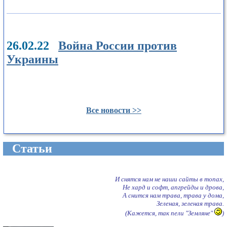
26.02.22
Война России против
Украины
Все новости >>
Cтатьи
И снятся нам не наши сайты в топах,
Не хард и софт, апгрейды и дрова,
А снится нам трава, трава у дома,
Зеленая, зеленая трава.
(Кажется, так пели "Земляне"
)