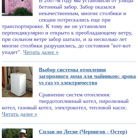
В 2007-м году мы установили от улицы
бетонный забор. Забор оказался
некачественным, многие столбики и
секции потрескались еще при
транспортировке. К тому же он установлен
перпендикулярно и открыто к преобладающему ветру,
при сильном ветре забор шатало, и за несколько лет
многие столбики разрушились, до состояния "вот-вот
упадет".
Читать далее »
Выбор системы отопления
загородного дома для чайников: дрова
vs газ vs электричество
Сравнение систем отопления:
твердотопливный котел, пиролизный
котел, газовый котел, электрокотел, тепловой насос.
Читать далее »
Сплав по Десне (Чернигов - Остер)