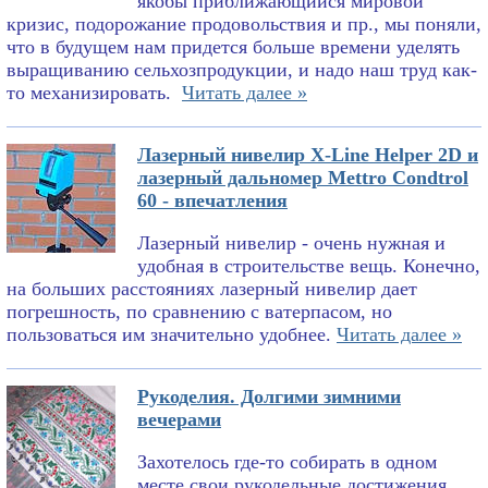
якобы приближающийся мировой
кризис, подорожание продовольствия и пр., мы поняли,
что в будущем нам придется больше времени уделять
выращиванию сельхозпродукции, и надо наш труд как-
то механизировать.
Читать далее »
Лазерный нивелир X-Line Helper 2D и
лазерный дальномер Mettro Condtrol
60 - впечатления
Лазерный нивелир - очень нужная и
удобная в строительстве вещь. Конечно,
на больших расстояниях лазерный нивелир дает
погрешность, по сравнению с ватерпасом, но
пользоваться им значительно удобнее.
Читать далее »
Рукоделия. Долгими зимними
вечерами
Захотелось где-то собирать в одном
месте свои рукодельные достижения.