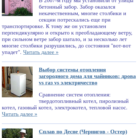
В 2007-м году мы установили от улицы
бетонный забор. Забор оказался
некачественным, многие столбики и
секции потрескались еще при
транспортировке. К тому же он установлен
перпендикулярно и открыто к преобладающему ветру,
при сильном ветре забор шатало, и за несколько лет
многие столбики разрушились, до состояния "вот-вот
упадет".
Читать далее »
Выбор системы отопления
загородного дома для чайников: дрова
vs газ vs электричество
Сравнение систем отопления:
твердотопливный котел, пиролизный
котел, газовый котел, электрокотел, тепловой насос.
Читать далее »
Сплав по Десне (Чернигов - Остер)