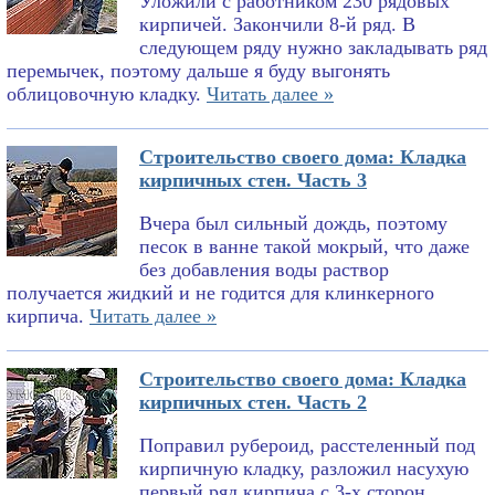
Уложили с работником 230 рядовых
кирпичей. Закончили 8-й ряд. В
следующем ряду нужно закладывать ряд
перемычек, поэтому дальше я буду выгонять
облицовочную кладку.
Читать далее »
Строительство своего дома: Кладка
кирпичных стен. Часть 3
Вчера был сильный дождь, поэтому
песок в ванне такой мокрый, что даже
без добавления воды раствор
получается жидкий и не годится для клинкерного
кирпича.
Читать далее »
Строительство своего дома: Кладка
кирпичных стен. Часть 2
Поправил рубероид, расстеленный под
кирпичную кладку, разложил насухую
первый ряд кирпича с 3-х сторон,