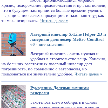
якобы приближающийся мировой
кризис, подорожание продовольствия и пр., мы поняли,
что в будущем нам придется больше времени уделять
выращиванию сельхозпродукции, и надо наш труд как-
то механизировать.
Читать далее »
Лазерный нивелир X-Line Helper 2D и
лазерный дальномер Mettro Condtrol
60 - впечатления
Лазерный нивелир - очень нужная и
удобная в строительстве вещь. Конечно,
на больших расстояниях лазерный нивелир дает
погрешность, по сравнению с ватерпасом, но
пользоваться им значительно удобнее.
Читать далее »
Рукоделия. Долгими зимними
вечерами
Захотелось где-то собирать в одном
месте свои рукодельные достижения.