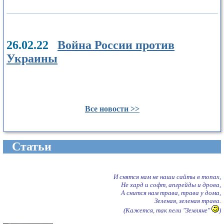
26.02.22
Война России против
Украины
Все новости >>
Cтатьи
И снятся нам не наши сайты в топах,
Не хард и софт, апгрейды и дрова,
А снится нам трава, трава у дома,
Зеленая, зеленая трава.
(Кажется, так пели "Земляне"
)