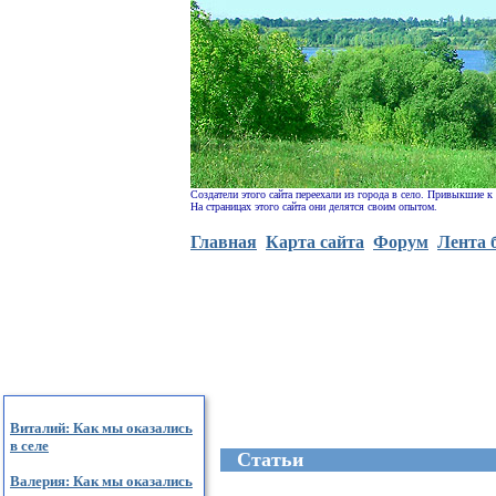
Создатели этого сайта переехали из города в село. Привыкшие к
На страницах этого сайта они делятся своим опытом.
Главная
Карта сайта
Форум
Лента 
Виталий: Как мы оказались
в селе
Cтатьи
Валерия: Как мы оказались