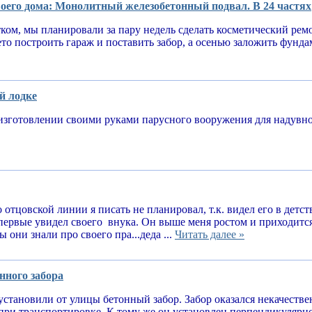
оего дома: Монолитный железобетонный подвал. В 24 частях
тком, мы планировали за пару недель сделать косметический рем
ето построить гараж и поставить забор, а осенью заложить фунд
й лодке
изготовлении своими руками парусного вооружения для надув
 отцовской линии я писать не планировал, т.к. видел его в детств
впервые увидел своего внука. Он выше меня ростом и приходитс
 они знали про своего пра...деда ...
Читать далее »
нного забора
установили от улицы бетонный забор. Забор оказался некачеств
при транспортировке. К тому же он установлен перпендикулярн