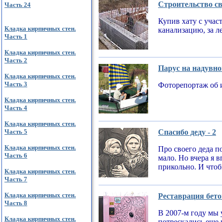
Строительство св
Часть 24
Купив хату с учас
Кладка кирпичных стен.
канализацию, за л
Часть 1
Кладка кирпичных стен.
Часть 2
Парус на надувно
Кладка кирпичных стен.
Часть 3
Фоторепортаж об 
Кладка кирпичных стен.
Часть 4
Кладка кирпичных стен.
Часть 5
Спасибо деду - 2
Кладка кирпичных стен.
Про своего деда по
Часть 6
мало. Но вчера я 
прикольно. И чтобы
Кладка кирпичных стен.
Часть 7
Кладка кирпичных стен.
Реставрация бето
Часть 8
В 2007-м году мы 
Кладка кирпичных стен.
потрескались еще 