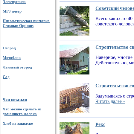
Электропила
Советский челов
MP3 плеер
Всего каких-то 40
Пневматическая винтовка
советского челове
Crosman Optimus
Строительство св
Огород
Наверное, многие 
Мотоблок
Действительно, мо
Ленивый огород
Сад
Строительство св
Задумываясь о стр
Чем питаться
Читать далее »
Что можно сделать из
домашнего молока
Хлеб на закваске
Рекс