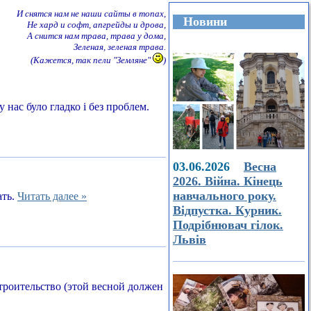
И снятся нам не наши сайты в топах,
Новини
Не хард и софт, апгрейды и дрова,
А снится нам трава, трава у дома,
Зеленая, зеленая трава.
(Кажется, так пели "Земляне"
)
 нас було гладко і без проблем.
03.06.2026
Весна
2026. Війна. Кінець
навчального року.
ать.
Читать далее »
Відпустка. Курник.
Подрібнювач гілок.
Львів
строительство (этой весной должен