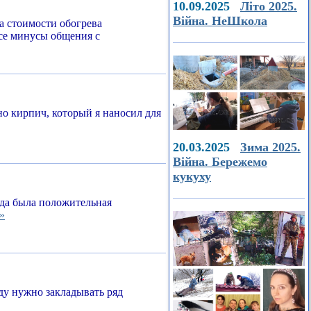
10.09.2025
Літо 2025.
Війна. НеШкола
а стоимости обогрева
все минусы общения с
о кирпич, который я наносил для
20.03.2025
Зима 2025.
Війна. Бережемо
кукуху
егда была положительная
»
ду нужно закладывать ряд