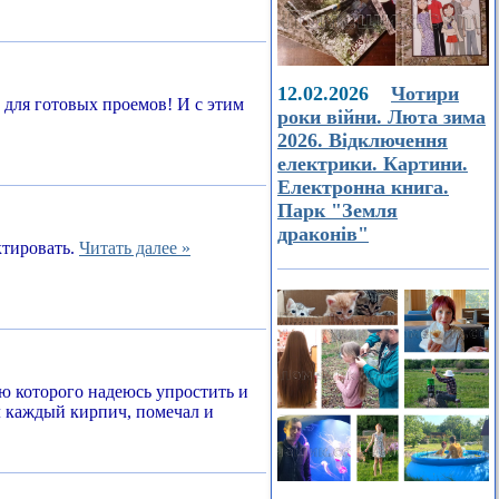
12.02.2026
Чотири
а для готовых проемов! И с этим
роки війни. Люта зима
2026. Відключення
електрики. Картини.
Електронна книга.
Парк "Земля
драконів"
ктировать.
Читать далее »
ью которого надеюсь упростить и
л каждый кирпич, помечал и