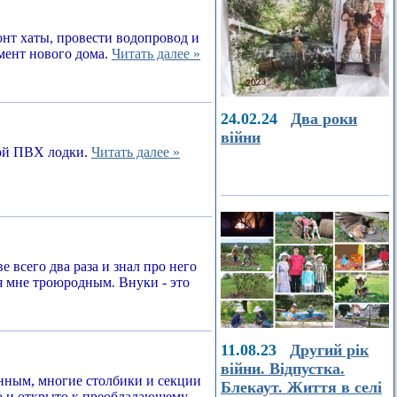
онт хаты, провести водопровод и
амент нового дома.
Читать далее »
24.02.24
Два роки
війни
ной ПВХ лодки.
Читать далее »
е всего два раза и знал про него
я мне троюродным. Внуки - это
11.08.23
Другий рік
війни. Відпустка.
енным, многие столбики и секции
Блекаут. Життя в селі
о и открыто к преобладающему