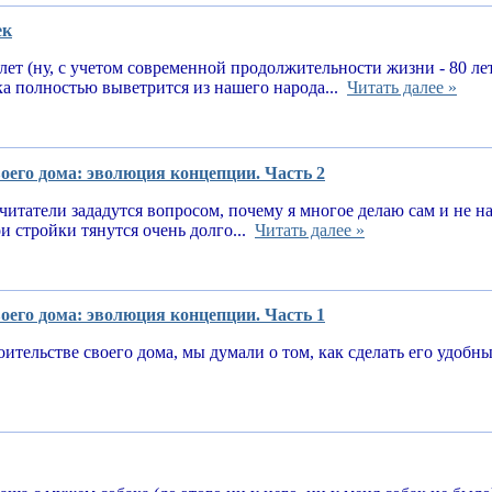
ек
 лет (ну, с учетом современной продолжительности жизни - 80 ле
ка полностью выветрится из нашего народа...
Читать далее »
оего дома: эволюция концепции. Часть 2
читатели зададутся вопросом, почему я многое делаю сам и не 
и стройки тянутся очень долго...
Читать далее »
оего дома: эволюция концепции. Часть 1
оительстве своего дома, мы думали о том, как сделать его удоб