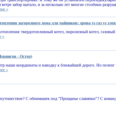
 ветре забор шатало, и за несколько лет многие столбики разруш
лее »
опления загородного дома для чайников: дрова vs газ vs эле
отопления: твердотопливный котел, пиролизный котел, газовый 
е »
Чернигов - Остер)
тр наши координаты и наводку к ближайшей дороге. Но пеленг 
лее »
 путешествие? С обнимашек под "Прощанье славянки"? С команд