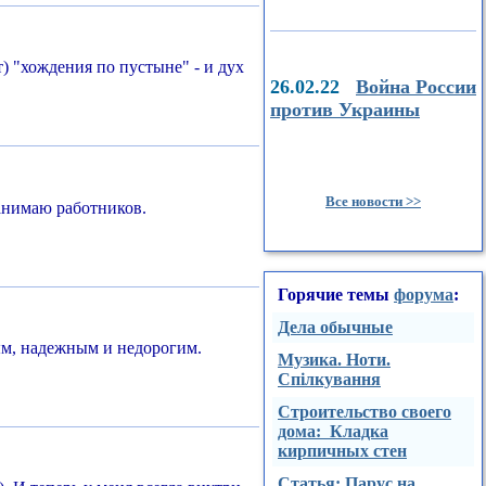
т) "хождения по пустыне" - и дух
26.02.22
Война России
против Украины
Все новости >>
нанимаю работников.
Горячие темы
форума
:
Дела обычные
ным, надежным и недорогим.
Музика. Ноти.
Спілкування
Строительство своего
дома: Кладка
кирпичных стен
Стaтья: Парус на