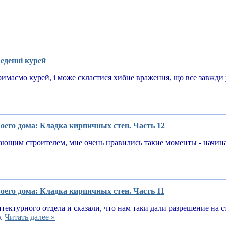
еденні курей
имаємо курей, і може скластися хибне враження, що все завжди у
оего дома: Кладка кирпичных стен. Часть 12
ающим строителем, мне очень нравились такие моменты - начин
оего дома: Кладка кирпичных стен. Часть 11
тектурного отдела и сказали, что нам таки дали разрешение на 
).
Читать далее »