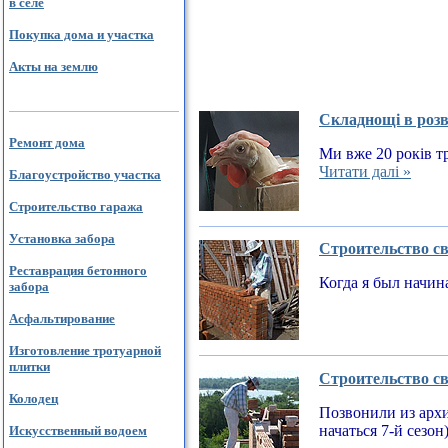
в селе
Покупка дома и участка
Акты на землю
Складнощі в розв
Ремонт дома
Ми вже 20 років тр
Читати далі »
Благоустройство участка
Строительство гаража
Установка забора
Строительство св
Реставрация бетонного
Когда я был начин
забора
Асфальтирование
Изготовление тротуарной
плитки
Строительство св
Колодец
Позвонили из архи
начаться 7-й сезон
Искусственный водоем