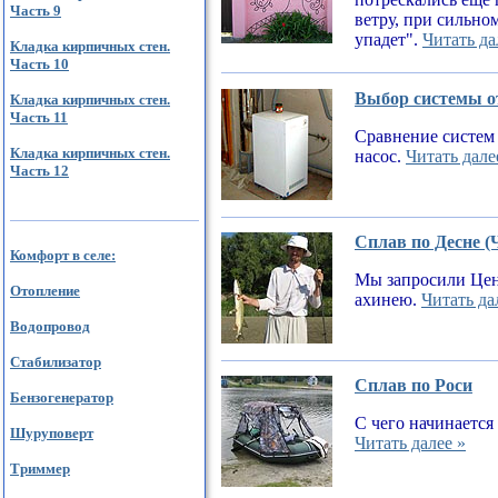
Часть 9
ветру, при сильном
упадет".
Читать да
Кладка кирпичных стен.
Часть 10
Выбор системы от
Кладка кирпичных стен.
Часть 11
Сравнение систем 
Кладка кирпичных стен.
насос.
Читать дале
Часть 12
Сплав по Десне (
Комфорт в селе:
Мы запросили Цен
Отопление
ахинею.
Читать да
Водопровод
Стабилизатор
Сплав по Роси
Бензогенератор
С чего начинается
Шуруповерт
Читать далее »
Триммер