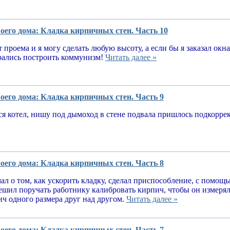
оего дома: Кладка кирпичных стен. Часть 10
т проема и я могу сделать любую высоту, а если бы я заказал окн
рались построить коммунизм!
Читать далее »
оего дома: Кладка кирпичных стен. Часть 9
я котел, нишу под дымоход в стене подвала пришлось подкорре
оего дома: Кладка кирпичных стен. Часть 8
ал о том, как ускорить кладку, сделал приспособление, с помощ
решил поручать работнику калибровать кирпич, чтобы он измеря
ч одного размера друг над другом.
Читать далее »
оего дома: Кладка кирпичных стен. Часть 7