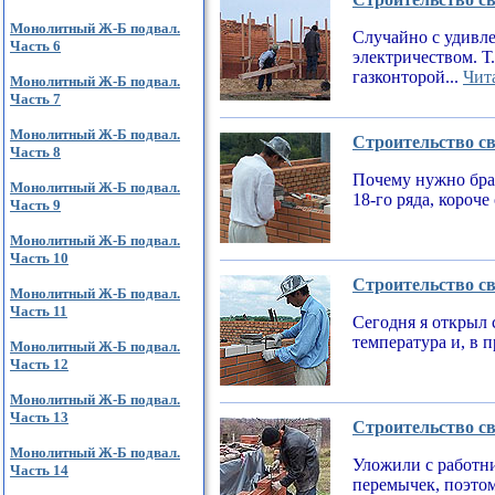
Монолитный Ж-Б подвал.
Случайно с удивле
Часть 6
электричеством. Т
газконторой...
Чита
Монолитный Ж-Б подвал.
Часть 7
Монолитный Ж-Б подвал.
Строительство св
Часть 8
Почему нужно брат
Монолитный Ж-Б подвал.
18-го ряда, короч
Часть 9
Монолитный Ж-Б подвал.
Часть 10
Строительство св
Монолитный Ж-Б подвал.
Часть 11
Сегодня я открыл 
температура и, в 
Монолитный Ж-Б подвал.
Часть 12
Монолитный Ж-Б подвал.
Часть 13
Строительство св
Монолитный Ж-Б подвал.
Уложили с работни
Часть 14
перемычек, поэтом