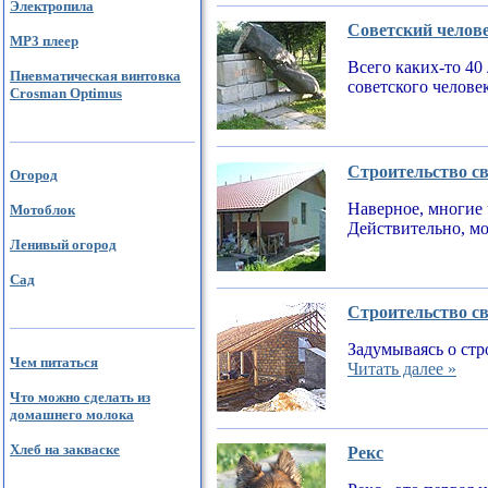
Электропила
Советский челов
MP3 плеер
Всего каких-то 40
Пневматическая винтовка
советского челове
Crosman Optimus
Строительство св
Огород
Наверное, многие 
Мотоблок
Действительно, мо
Ленивый огород
Сад
Строительство св
Задумываясь о стр
Чем питаться
Читать далее »
Что можно сделать из
домашнего молока
Хлеб на закваске
Рекс