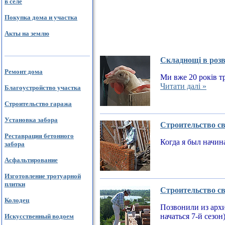
в селе
Покупка дома и участка
Акты на землю
Складнощі в розв
Ремонт дома
Ми вже 20 років тр
Читати далі »
Благоустройство участка
Строительство гаража
Установка забора
Строительство св
Реставрация бетонного
Когда я был начин
забора
Асфальтирование
Изготовление тротуарной
плитки
Строительство св
Колодец
Позвонили из архи
начаться 7-й сезон
Искусственный водоем