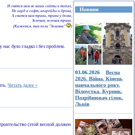
И снятся нам не наши сайты в топах,
Новини
Не хард и софт, апгрейды и дрова,
А снится нам трава, трава у дома,
Зеленая, зеленая трава.
(Кажется, так пели "Земляне"
)
 нас було гладко і без проблем.
03.06.2026
Весна
2026. Війна. Кінець
навчального року.
ать.
Читать далее »
Відпустка. Курник.
Подрібнювач гілок.
Львів
строительство (этой весной должен