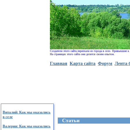
Создатели этого сайта переехали из города в село. Привыкшие к
На страницах этого сайта они делятся своим опытом.
Главная
Карта сайта
Форум
Лента 
Виталий: Как мы оказались
в селе
Cтатьи
Валерия: Как мы оказались