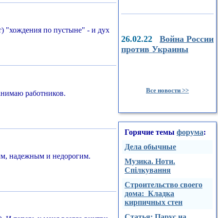
т) "хождения по пустыне" - и дух
26.02.22
Война России
против Украины
Все новости >>
нанимаю работников.
Горячие темы
форума
:
Дела обычные
ным, надежным и недорогим.
Музика. Ноти.
Спілкування
Строительство своего
дома: Кладка
кирпичных стен
Стaтья: Парус на