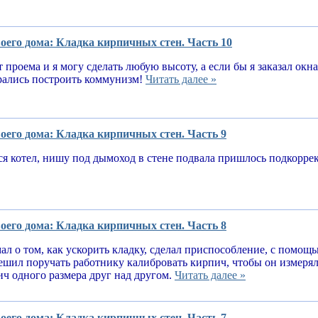
оего дома: Кладка кирпичных стен. Часть 10
т проема и я могу сделать любую высоту, а если бы я заказал окн
рались построить коммунизм!
Читать далее »
оего дома: Кладка кирпичных стен. Часть 9
я котел, нишу под дымоход в стене подвала пришлось подкорре
оего дома: Кладка кирпичных стен. Часть 8
ал о том, как ускорить кладку, сделал приспособление, с помощ
решил поручать работнику калибровать кирпич, чтобы он измеря
ч одного размера друг над другом.
Читать далее »
оего дома: Кладка кирпичных стен. Часть 7