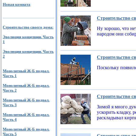
Новая комната
Строительство св
Строительство своего дома:
Ну хорошо, что не
народом они соби
Эволюция концепции. Часть
1
Эволюция концепции. Часть
2
Строительство св
Поскольку появилс
Монолитный Ж-Б подвал.
Часть 1
Монолитный Ж-Б подвал.
Часть 2
Строительство св
Монолитный Ж-Б подвал.
Часть 3
Зимой я много дум
ускорить кладку, 
Монолитный Ж-Б подвал.
раскладывал кирпи
Часть 4
Монолитный Ж-Б подвал.
Часть 5
Строительство св