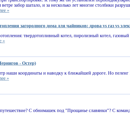
 ветре забор шатало, и за несколько лет многие столбики разруш
лее »
опления загородного дома для чайников: дрова vs газ vs эле
отопления: твердотопливный котел, пиролизный котел, газовый 
е »
Чернигов - Остер)
тр наши координаты и наводку к ближайшей дороге. Но пеленг 
лее »
 путешествие? С обнимашек под "Прощанье славянки"? С команд