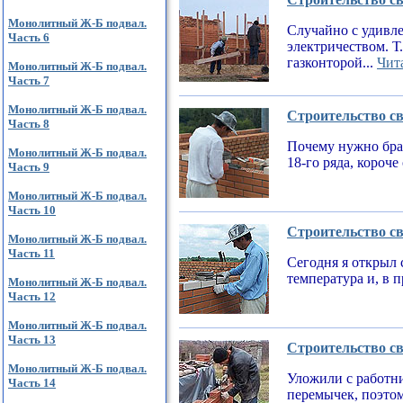
Монолитный Ж-Б подвал.
Случайно с удивле
Часть 6
электричеством. Т
газконторой...
Чита
Монолитный Ж-Б подвал.
Часть 7
Монолитный Ж-Б подвал.
Строительство св
Часть 8
Почему нужно брат
Монолитный Ж-Б подвал.
18-го ряда, короч
Часть 9
Монолитный Ж-Б подвал.
Часть 10
Строительство св
Монолитный Ж-Б подвал.
Часть 11
Сегодня я открыл 
температура и, в 
Монолитный Ж-Б подвал.
Часть 12
Монолитный Ж-Б подвал.
Часть 13
Строительство св
Монолитный Ж-Б подвал.
Уложили с работни
Часть 14
перемычек, поэтом