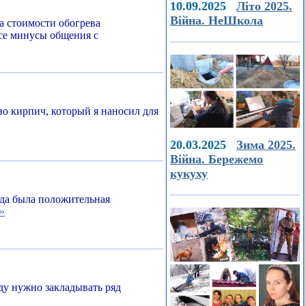
10.09.2025
Літо 2025.
Війна. НеШкола
а стоимости обогрева
все минусы общения с
о кирпич, который я наносил для
20.03.2025
Зима 2025.
Війна. Бережемо
кукуху
егда была положительная
»
ду нужно закладывать ряд