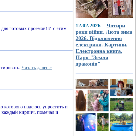
12.02.2026
Чотири
а для готовых проемов! И с этим
роки війни. Люта зима
2026. Відключення
електрики. Картини.
Електронна книга.
Парк "Земля
драконів"
ктировать.
Читать далее »
ью которого надеюсь упростить и
л каждый кирпич, помечал и