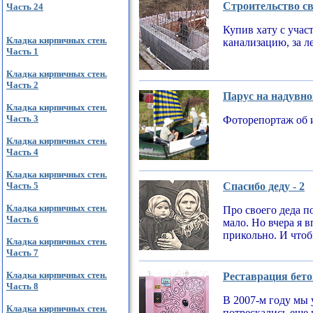
Строительство св
Часть 24
Купив хату с учас
Кладка кирпичных стен.
канализацию, за л
Часть 1
Кладка кирпичных стен.
Часть 2
Парус на надувно
Кладка кирпичных стен.
Часть 3
Фоторепортаж об 
Кладка кирпичных стен.
Часть 4
Кладка кирпичных стен.
Часть 5
Спасибо деду - 2
Кладка кирпичных стен.
Про своего деда по
Часть 6
мало. Но вчера я 
прикольно. И чтобы
Кладка кирпичных стен.
Часть 7
Кладка кирпичных стен.
Реставрация бето
Часть 8
В 2007-м году мы 
Кладка кирпичных стен.
потрескались еще 