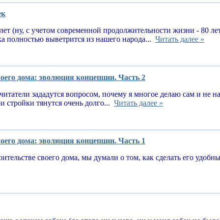
ек
 лет (ну, с учетом современной продолжительности жизни - 80 ле
ка полностью выветрится из нашего народа...
Читать далее »
оего дома: эволюция концепции. Часть 2
читатели зададутся вопросом, почему я многое делаю сам и не 
и стройки тянутся очень долго...
Читать далее »
оего дома: эволюция концепции. Часть 1
оительстве своего дома, мы думали о том, как сделать его удоб