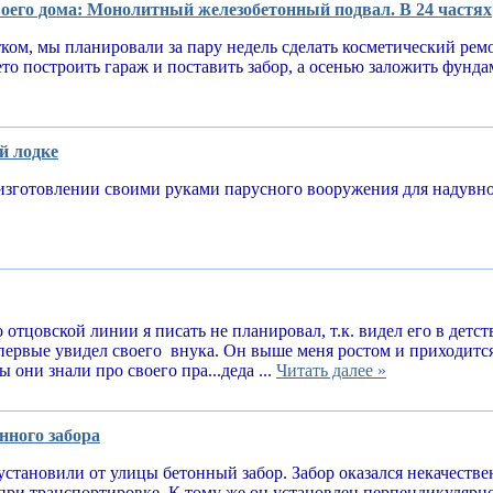
оего дома: Монолитный железобетонный подвал. В 24 частях
тком, мы планировали за пару недель сделать косметический рем
ето построить гараж и поставить забор, а осенью заложить фунд
й лодке
изготовлении своими руками парусного вооружения для надув
 отцовской линии я писать не планировал, т.к. видел его в детств
впервые увидел своего внука. Он выше меня ростом и приходитс
 они знали про своего пра...деда ...
Читать далее »
нного забора
установили от улицы бетонный забор. Забор оказался некачеств
при транспортировке. К тому же он установлен перпендикулярн