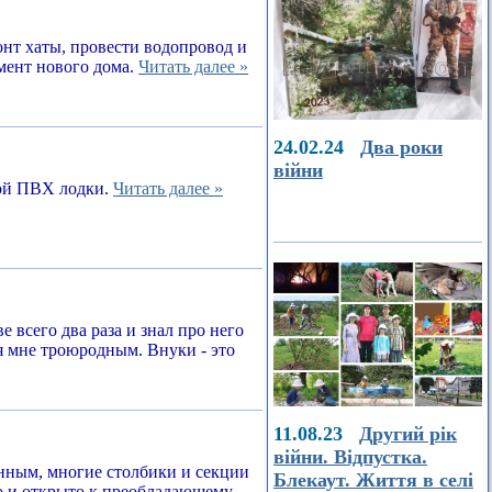
онт хаты, провести водопровод и
амент нового дома.
Читать далее »
24.02.24
Два роки
війни
ной ПВХ лодки.
Читать далее »
е всего два раза и знал про него
я мне троюродным. Внуки - это
11.08.23
Другий рік
війни. Відпустка.
енным, многие столбики и секции
Блекаут. Життя в селі
о и открыто к преобладающему