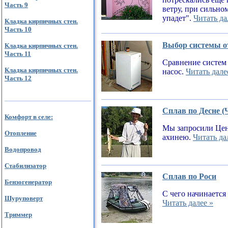
Часть 9
ветру, при сильном
упадет".
Читать да
Кладка кирпичных стен.
Часть 10
Выбор системы от
Кладка кирпичных стен.
Часть 11
Сравнение систем 
Кладка кирпичных стен.
насос.
Читать дале
Часть 12
Сплав по Десне (
Комфорт в селе:
Мы запросили Цен
Отопление
ахинею.
Читать да
Водопровод
Стабилизатор
Сплав по Роси
Бензогенератор
С чего начинается
Шуруповерт
Читать далее »
Триммер