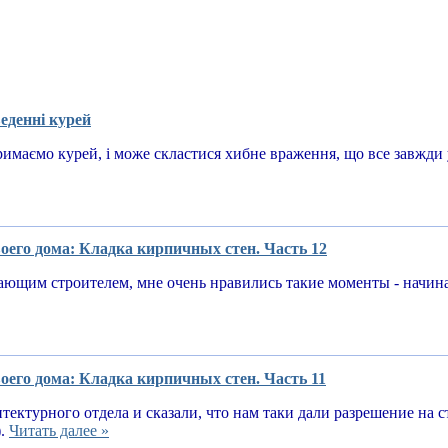
еденні курей
имаємо курей, і може скластися хибне враження, що все завжди у
оего дома: Кладка кирпичных стен. Часть 12
ающим строителем, мне очень нравились такие моменты - начин
оего дома: Кладка кирпичных стен. Часть 11
тектурного отдела и сказали, что нам таки дали разрешение на 
).
Читать далее »