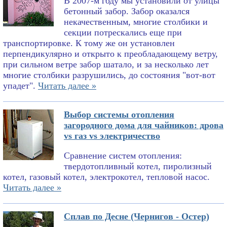
В 2007-м году мы установили от улицы
бетонный забор. Забор оказался
некачественным, многие столбики и
секции потрескались еще при
транспортировке. К тому же он установлен
перпендикулярно и открыто к преобладающему ветру,
при сильном ветре забор шатало, и за несколько лет
многие столбики разрушились, до состояния "вот-вот
упадет".
Читать далее »
Выбор системы отопления
загородного дома для чайников: дрова
vs газ vs электричество
Сравнение систем отопления:
твердотопливный котел, пиролизный
котел, газовый котел, электрокотел, тепловой насос.
Читать далее »
Сплав по Десне (Чернигов - Остер)