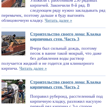
Уложили с работником 230 рядовых
кирпичей. Закончили 8-й ряд. В
следующем ряду нужно закладывать ряд
перемычек, поэтому дальше я буду выгонять
облицовочную кладку.
Читать далее »
Строительство своего дома: Кладка
кирпичных стен. Часть 3
Вчера был сильный дождь, поэтому
песок в ванне такой мокрый, что даже
без добавления воды раствор
получается жидкий и не годится для клинкерного
кирпича.
Читать далее »
Строительство своего дома: Кладка
кирпичных стен. Часть 2
Поправил рубероид, расстеленный под
кирпичную кладку, разложил насухую
первый ряд кирпича с 3-х сторон,