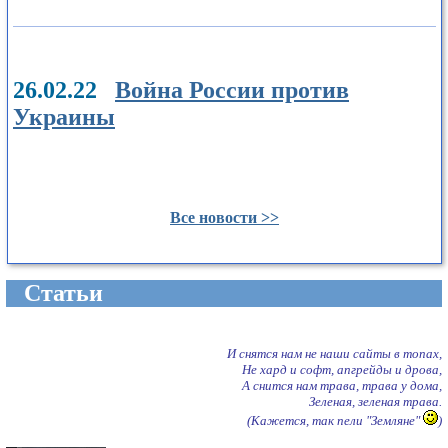
26.02.22
Война России против
Украины
Все новости >>
Cтатьи
И снятся нам не наши сайты в топах,
Не хард и софт, апгрейды и дрова,
А снится нам трава, трава у дома,
Зеленая, зеленая трава.
(Кажется, так пели "Земляне"
)