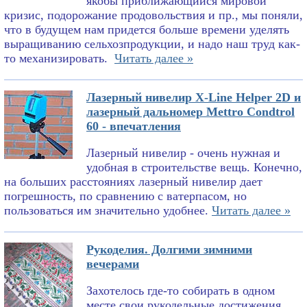
якобы приближающийся мировой
кризис, подорожание продовольствия и пр., мы поняли,
что в будущем нам придется больше времени уделять
выращиванию сельхозпродукции, и надо наш труд как-
то механизировать.
Читать далее »
Лазерный нивелир X-Line Helper 2D и
лазерный дальномер Mettro Condtrol
60 - впечатления
Лазерный нивелир - очень нужная и
удобная в строительстве вещь. Конечно,
на больших расстояниях лазерный нивелир дает
погрешность, по сравнению с ватерпасом, но
пользоваться им значительно удобнее.
Читать далее »
Рукоделия. Долгими зимними
вечерами
Захотелось где-то собирать в одном
месте свои рукодельные достижения.