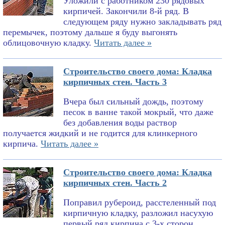
Уложили с работником 230 рядовых
кирпичей. Закончили 8-й ряд. В
следующем ряду нужно закладывать ряд
перемычек, поэтому дальше я буду выгонять
облицовочную кладку.
Читать далее »
Строительство своего дома: Кладка
кирпичных стен. Часть 3
Вчера был сильный дождь, поэтому
песок в ванне такой мокрый, что даже
без добавления воды раствор
получается жидкий и не годится для клинкерного
кирпича.
Читать далее »
Строительство своего дома: Кладка
кирпичных стен. Часть 2
Поправил рубероид, расстеленный под
кирпичную кладку, разложил насухую
первый ряд кирпича с 3-х сторон,