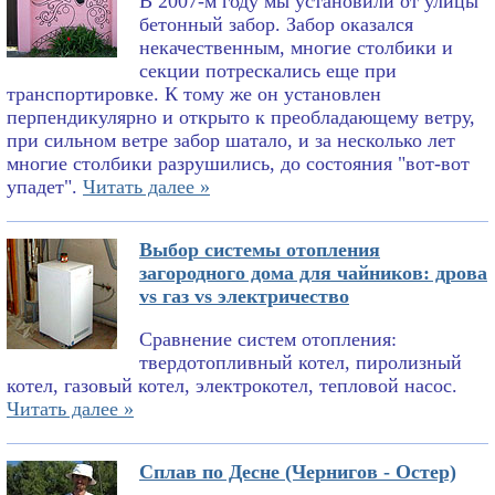
В 2007-м году мы установили от улицы
бетонный забор. Забор оказался
некачественным, многие столбики и
секции потрескались еще при
транспортировке. К тому же он установлен
перпендикулярно и открыто к преобладающему ветру,
при сильном ветре забор шатало, и за несколько лет
многие столбики разрушились, до состояния "вот-вот
упадет".
Читать далее »
Выбор системы отопления
загородного дома для чайников: дрова
vs газ vs электричество
Сравнение систем отопления:
твердотопливный котел, пиролизный
котел, газовый котел, электрокотел, тепловой насос.
Читать далее »
Сплав по Десне (Чернигов - Остер)