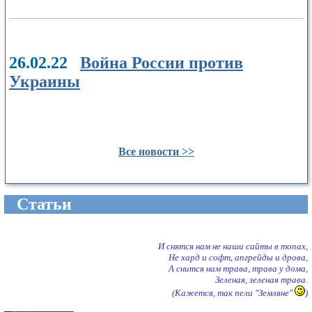
26.02.22
Война России против
Украины
Все новости >>
Cтатьи
И снятся нам не наши сайты в топах,
Не хард и софт, апгрейды и дрова,
А снится нам трава, трава у дома,
Зеленая, зеленая трава.
(Кажется, так пели "Земляне"
)