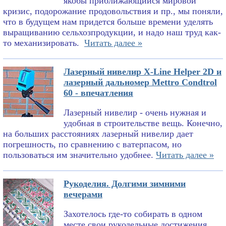
якобы приближающийся мировой
кризис, подорожание продовольствия и пр., мы поняли,
что в будущем нам придется больше времени уделять
выращиванию сельхозпродукции, и надо наш труд как-
то механизировать.
Читать далее »
Лазерный нивелир X-Line Helper 2D и
лазерный дальномер Mettro Condtrol
60 - впечатления
Лазерный нивелир - очень нужная и
удобная в строительстве вещь. Конечно,
на больших расстояниях лазерный нивелир дает
погрешность, по сравнению с ватерпасом, но
пользоваться им значительно удобнее.
Читать далее »
Рукоделия. Долгими зимними
вечерами
Захотелось где-то собирать в одном
месте свои рукодельные достижения.