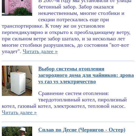
В 2007-м году мы установили от улицы
бетонный забор. Забор оказался
некачественным, многие столбики и
секции потрескались еще при
транспортировке. К тому же он установлен
перпендикулярно и открыто к преобладающему ветру,
при сильном ветре забор шатало, и за несколько лет
многие столбики разрушились, до состояния "вот-вот
упадет".
Читать далее »
Выбор системы отопления
загородного дома для чайников: дрова
vs газ vs электричество
Сравнение систем отопления:
твердотопливный котел, пиролизный
котел, газовый котел, электрокотел, тепловой насос.
Читать далее »
Сплав по Десне (Чернигов - Остер)