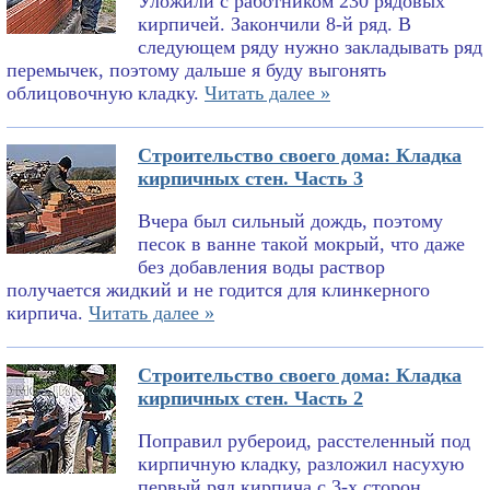
Уложили с работником 230 рядовых
кирпичей. Закончили 8-й ряд. В
следующем ряду нужно закладывать ряд
перемычек, поэтому дальше я буду выгонять
облицовочную кладку.
Читать далее »
Строительство своего дома: Кладка
кирпичных стен. Часть 3
Вчера был сильный дождь, поэтому
песок в ванне такой мокрый, что даже
без добавления воды раствор
получается жидкий и не годится для клинкерного
кирпича.
Читать далее »
Строительство своего дома: Кладка
кирпичных стен. Часть 2
Поправил рубероид, расстеленный под
кирпичную кладку, разложил насухую
первый ряд кирпича с 3-х сторон,