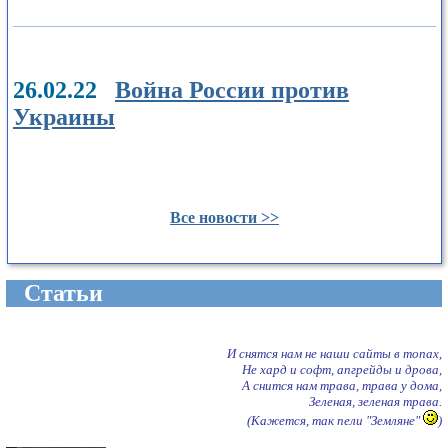
26.02.22
Война России против
Украины
Все новости >>
Cтатьи
И снятся нам не наши сайты в топах,
Не хард и софт, апгрейды и дрова,
А снится нам трава, трава у дома,
Зеленая, зеленая трава.
(Кажется, так пели "Земляне"
)