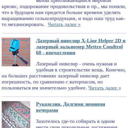
якобы приближающийся мировой
кризис, подорожание продовольствия и пр., мы поняли,
что в будущем нам придется больше времени уделять
выращиванию сельхозпродукции, и надо наш труд как-
то механизировать.
Читать далее »
Лазерный нивелир X-Line Helper 2D и
лазерный дальномер Mettro Condtrol
60 - впечатления
Лазерный нивелир - очень нужная и
удобная в строительстве вещь. Конечно,
на больших расстояниях лазерный нивелир дает
погрешность, по сравнению с ватерпасом, но
пользоваться им значительно удобнее.
Читать далее »
Рукоделия. Долгими зимними
вечерами
Захотелось где-то собирать в одном
месте свои рукодельные достижения.