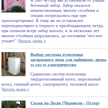
В 2007-м году мы установили от улицы
бетонный забор. Забор оказался
некачественным, многие столбики и
секции потрескались еще при
транспортировке. К тому же он установлен
перпендикулярно и открыто к преобладающему ветру,
при сильном ветре забор шатало, и за несколько лет
многие столбики разрушились, до состояния "вот-вот
упадет".
Читать далее »
Выбор системы отопления
загородного дома для чайников: дрова
vs газ vs электричество
Сравнение систем отопления:
твердотопливный котел, пиролизный
котел, газовый котел, электрокотел, тепловой насос.
Читать далее »
Сплав по Десне (Чернигов - Остер)