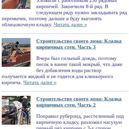
Уложили с работником 230 рядовых
кирпичей. Закончили 8-й ряд. В
следующем ряду нужно закладывать ряд
перемычек, поэтому дальше я буду выгонять
облицовочную кладку.
Читать далее »
Строительство своего дома: Кладка
кирпичных стен. Часть 3
Вчера был сильный дождь, поэтому
песок в ванне такой мокрый, что даже
без добавления воды раствор
получается жидкий и не годится для клинкерного
кирпича.
Читать далее »
Строительство своего дома: Кладка
кирпичных стен. Часть 2
Поправил рубероид, расстеленный под
кирпичную кладку, разложил насухую
первый ряд кирпича с 3-х сторон,