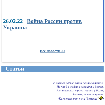
26.02.22
Война России против
Украины
Все новости >>
Cтатьи
И снятся нам не наши сайты в топах,
Не хард и софт, апгрейды и дрова,
А снится нам трава, трава у дома,
Зеленая, зеленая трава.
(Кажется, так пели "Земляне"
)