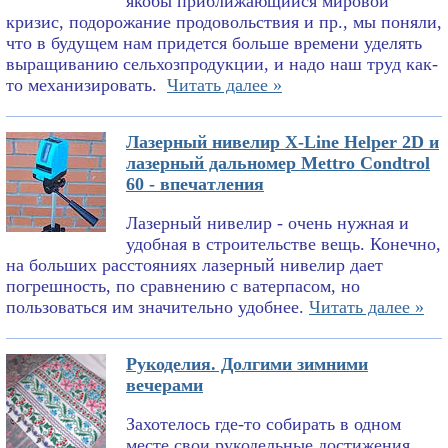
якобы приближающийся мировой
кризис, подорожание продовольствия и пр., мы поняли,
что в будущем нам придется больше времени уделять
выращиванию сельхозпродукции, и надо наш труд как-
то механизировать.
Читать далее »
Лазерный нивелир X-Line Helper 2D и
лазерный дальномер Mettro Condtrol
60 - впечатления
Лазерный нивелир - очень нужная и
удобная в строительстве вещь. Конечно,
на больших расстояниях лазерный нивелир дает
погрешность, по сравнению с ватерпасом, но
пользоваться им значительно удобнее.
Читать далее »
Рукоделия. Долгими зимними
вечерами
Захотелось где-то собирать в одном
месте свои рукодельные достижения.