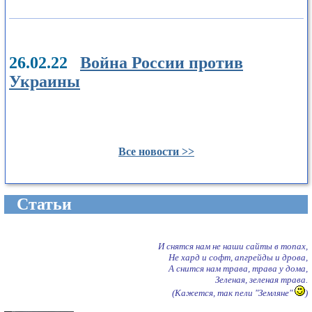
26.02.22
Война России против
Украины
Все новости >>
Cтатьи
И снятся нам не наши сайты в топах,
Не хард и софт, апгрейды и дрова,
А снится нам трава, трава у дома,
Зеленая, зеленая трава.
(Кажется, так пели "Земляне"
)