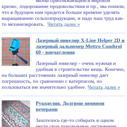
якобы приближающийся мировой
кризис, подорожание продовольствия и пр., мы поняли,
что в будущем нам придется больше времени уделять
выращиванию сельхозпродукции, и надо наш труд как-
то механизировать.
Читать далее »
Лазерный нивелир X-Line Helper 2D и
лазерный дальномер Mettro Condtrol
60 - впечатления
Лазерный нивелир - очень нужная и
удобная в строительстве вещь. Конечно,
на больших расстояниях лазерный нивелир дает
погрешность, по сравнению с ватерпасом, но
пользоваться им значительно удобнее.
Читать далее »
Рукоделия. Долгими зимними
вечерами
Захотелось где-то собирать в одном
месте свои рукодельные достижения.