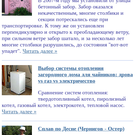
В 2007-м году мы установили от улицы
бетонный забор. Забор оказался
некачественным, многие столбики и
секции потрескались еще при
транспортировке. К тому же он установлен
перпендикулярно и открыто к преобладающему ветру,
при сильном ветре забор шатало, и за несколько лет
многие столбики разрушились, до состояния "вот-вот
упадет".
Читать далее »
Выбор системы отопления
загородного дома для чайников: дрова
vs газ vs электричество
Сравнение систем отопления:
твердотопливный котел, пиролизный
котел, газовый котел, электрокотел, тепловой насос.
Читать далее »
Сплав по Десне (Чернигов - Остер)