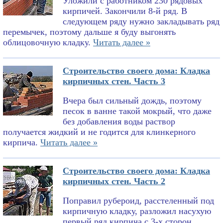
Уложили с работником 230 рядовых
кирпичей. Закончили 8-й ряд. В
следующем ряду нужно закладывать ряд
перемычек, поэтому дальше я буду выгонять
облицовочную кладку.
Читать далее »
Строительство своего дома: Кладка
кирпичных стен. Часть 3
Вчера был сильный дождь, поэтому
песок в ванне такой мокрый, что даже
без добавления воды раствор
получается жидкий и не годится для клинкерного
кирпича.
Читать далее »
Строительство своего дома: Кладка
кирпичных стен. Часть 2
Поправил рубероид, расстеленный под
кирпичную кладку, разложил насухую
первый ряд кирпича с 3-х сторон,