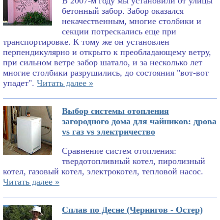
В 2007-м году мы установили от улицы
бетонный забор. Забор оказался
некачественным, многие столбики и
секции потрескались еще при
транспортировке. К тому же он установлен
перпендикулярно и открыто к преобладающему ветру,
при сильном ветре забор шатало, и за несколько лет
многие столбики разрушились, до состояния "вот-вот
упадет".
Читать далее »
Выбор системы отопления
загородного дома для чайников: дрова
vs газ vs электричество
Сравнение систем отопления:
твердотопливный котел, пиролизный
котел, газовый котел, электрокотел, тепловой насос.
Читать далее »
Сплав по Десне (Чернигов - Остер)