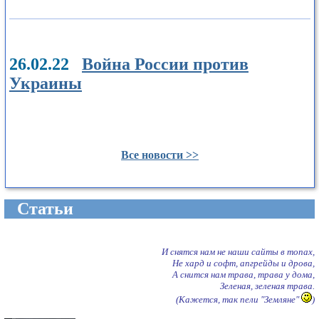
26.02.22
Война России против
Украины
Все новости >>
Cтатьи
И снятся нам не наши сайты в топах,
Не хард и софт, апгрейды и дрова,
А снится нам трава, трава у дома,
Зеленая, зеленая трава.
(Кажется, так пели "Земляне"
)