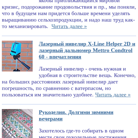
якобы приближающийся мировой
кризис, подорожание продовольствия и пр., мы поняли,
что в будущем нам придется больше времени уделять
выращиванию сельхозпродукции, и надо наш труд как-
то механизировать.
Читать далее »
Лазерный нивелир X-Line Helper 2D и
лазерный дальномер Mettro Condtrol
60 - впечатления
Лазерный нивелир - очень нужная и
удобная в строительстве вещь. Конечно,
на больших расстояниях лазерный нивелир дает
погрешность, по сравнению с ватерпасом, но
пользоваться им значительно удобнее.
Читать далее »
Рукоделия. Долгими зимними
вечерами
Захотелось где-то собирать в одном
месте свои рукодельные достижения.