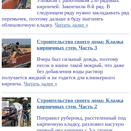
Уложили с работником 230 рядовых
кирпичей. Закончили 8-й ряд. В
следующем ряду нужно закладывать ряд
перемычек, поэтому дальше я буду выгонять
облицовочную кладку.
Читать далее »
Строительство своего дома: Кладка
кирпичных стен. Часть 3
Вчера был сильный дождь, поэтому
песок в ванне такой мокрый, что даже
без добавления воды раствор
получается жидкий и не годится для клинкерного
кирпича.
Читать далее »
Строительство своего дома: Кладка
кирпичных стен. Часть 2
Поправил рубероид, расстеленный под
кирпичную кладку, разложил насухую
первый ряд кирпича с 3-х сторон,