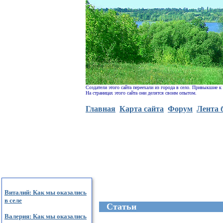
Создатели этого сайта переехали из города в село. Привыкшие к
На страницах этого сайта они делятся своим опытом.
Главная
Карта сайта
Форум
Лента 
Виталий: Как мы оказались
в селе
Cтатьи
Валерия: Как мы оказались