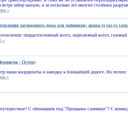
 ветре забор шатало, и за несколько лет многие столбики разруш
лее »
опления загородного дома для чайников: дрова vs газ vs эле
отопления: твердотопливный котел, пиролизный котел, газовый 
е »
Чернигов - Остер)
тр наши координаты и наводку к ближайшей дороге. Но пеленг 
лее »
 путешествие? С обнимашек под "Прощанье славянки"? С команд