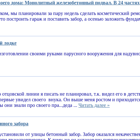
оего дома: Монолитный железобетонный подвал. В 24 частях
тком, мы планировали за пару недель сделать косметический рем
ето построить гараж и поставить забор, а осенью заложить фунд
й лодке
изготовлении своими руками парусного вооружения для надув
 отцовской линии я писать не планировал, т.к. видел его в детств
впервые увидел своего внука. Он выше меня ростом и приходитс
 они знали про своего пра...деда ...
Читать далее »
нного забора
установили от улицы бетонный забор. Забор оказался некачеств
при транспортировке. К тому же он установлен перпендикулярн