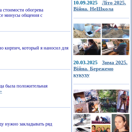
10.09.2025
Літо 2025.
Війна. НеШкола
а стоимости обогрева
все минусы общения с
о кирпич, который я наносил для
20.03.2025
Зима 2025.
Війна. Бережемо
кукуху
егда была положительная
»
ду нужно закладывать ряд