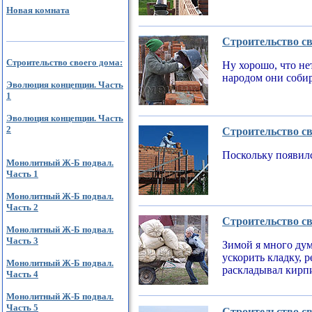
Новая комната
Строительство св
Строительство своего дома:
Ну хорошо, что не
народом они соби
Эволюция концепции. Часть
1
Эволюция концепции. Часть
2
Строительство св
Поскольку появилс
Монолитный Ж-Б подвал.
Часть 1
Монолитный Ж-Б подвал.
Часть 2
Строительство св
Монолитный Ж-Б подвал.
Часть 3
Зимой я много дум
ускорить кладку, 
Монолитный Ж-Б подвал.
раскладывал кирпи
Часть 4
Монолитный Ж-Б подвал.
Часть 5
Строительство св