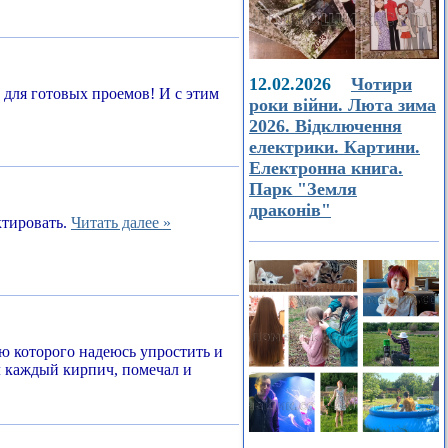
12.02.2026
Чотири
а для готовых проемов! И с этим
роки війни. Люта зима
2026. Відключення
електрики. Картини.
Електронна книга.
Парк "Земля
драконів"
ктировать.
Читать далее »
ью которого надеюсь упростить и
л каждый кирпич, помечал и