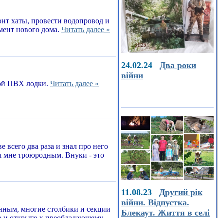
онт хаты, провести водопровод и
амент нового дома.
Читать далее »
24.02.24
Два роки
війни
ной ПВХ лодки.
Читать далее »
е всего два раза и знал про него
я мне троюродным. Внуки - это
11.08.23
Другий рік
війни. Відпустка.
енным, многие столбики и секции
Блекаут. Життя в селі
о и открыто к преобладающему