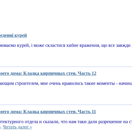
еденні курей
имаємо курей, і може скластися хибне враження, що все завжди у
оего дома: Кладка кирпичных стен. Часть 12
ающим строителем, мне очень нравились такие моменты - начин
оего дома: Кладка кирпичных стен. Часть 11
тектурного отдела и сказали, что нам таки дали разрешение на 
).
Читать далее »