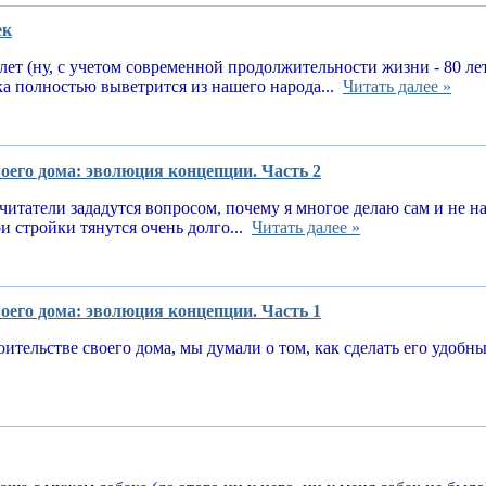
ек
 лет (ну, с учетом современной продолжительности жизни - 80 ле
ка полностью выветрится из нашего народа...
Читать далее »
оего дома: эволюция концепции. Часть 2
читатели зададутся вопросом, почему я многое делаю сам и не 
и стройки тянутся очень долго...
Читать далее »
оего дома: эволюция концепции. Часть 1
оительстве своего дома, мы думали о том, как сделать его удоб