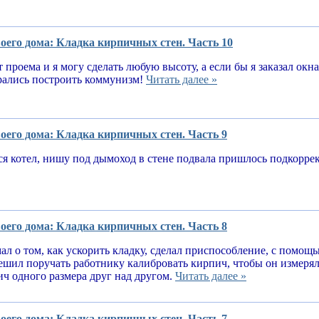
оего дома: Кладка кирпичных стен. Часть 10
т проема и я могу сделать любую высоту, а если бы я заказал окн
рались построить коммунизм!
Читать далее »
оего дома: Кладка кирпичных стен. Часть 9
я котел, нишу под дымоход в стене подвала пришлось подкорре
оего дома: Кладка кирпичных стен. Часть 8
ал о том, как ускорить кладку, сделал приспособление, с помощ
решил поручать работнику калибровать кирпич, чтобы он измеря
ч одного размера друг над другом.
Читать далее »
оего дома: Кладка кирпичных стен. Часть 7