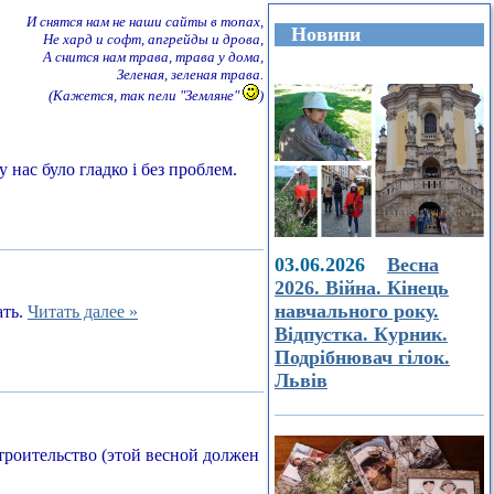
И снятся нам не наши сайты в топах,
Новини
Не хард и софт, апгрейды и дрова,
А снится нам трава, трава у дома,
Зеленая, зеленая трава.
(Кажется, так пели "Земляне"
)
 нас було гладко і без проблем.
03.06.2026
Весна
2026. Війна. Кінець
навчального року.
ать.
Читать далее »
Відпустка. Курник.
Подрібнювач гілок.
Львів
строительство (этой весной должен