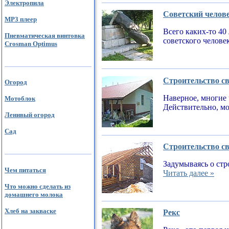
Электропила
Советский челов
MP3 плеер
Всего каких-то 40
Пневматическая винтовка
советского челове
Crosman Optimus
Строительство св
Огород
Наверное, многие 
Мотоблок
Действительно, мо
Ленивый огород
Сад
Строительство св
Задумываясь о стр
Чем питаться
Читать далее »
Что можно сделать из
домашнего молока
Хлеб на закваске
Рекс