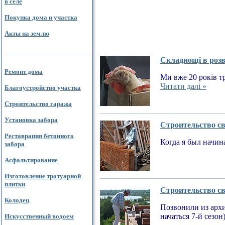
в селе
Покупка дома и участка
Акты на землю
Складнощі в розв
Ремонт дома
Ми вже 20 років тр
Читати далі »
Благоустройство участка
Строительство гаража
Установка забора
Строительство св
Реставрация бетонного
Когда я был начин
забора
Асфальтирование
Изготовление тротуарной
плитки
Строительство св
Колодец
Позвонили из архи
начаться 7-й сезон
Искусственный водоем