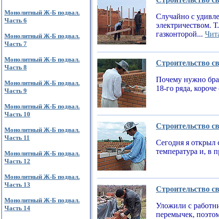
Монолитный Ж-Б подвал.
Случайно с удивле
Часть 6
электричеством. Т
газконторой...
Чита
Монолитный Ж-Б подвал.
Часть 7
Монолитный Ж-Б подвал.
Строительство св
Часть 8
Почему нужно брат
Монолитный Ж-Б подвал.
18-го ряда, короч
Часть 9
Монолитный Ж-Б подвал.
Часть 10
Строительство св
Монолитный Ж-Б подвал.
Часть 11
Сегодня я открыл 
температура и, в 
Монолитный Ж-Б подвал.
Часть 12
Монолитный Ж-Б подвал.
Часть 13
Строительство св
Монолитный Ж-Б подвал.
Уложили с работни
Часть 14
перемычек, поэтом