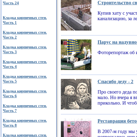
Строительство св
Часть 24
Купив хату с учас
Кладка кирпичных стен.
канализацию, за л
Часть 1
Кладка кирпичных стен.
Часть 2
Парус на надувно
Кладка кирпичных стен.
Часть 3
Фоторепортаж об 
Кладка кирпичных стен.
Часть 4
Кладка кирпичных стен.
Часть 5
Спасибо деду - 2
Кладка кирпичных стен.
Про своего деда по
Часть 6
мало. Но вчера я 
прикольно. И чтобы
Кладка кирпичных стен.
Часть 7
Кладка кирпичных стен.
Реставрация бето
Часть 8
В 2007-м году мы 
Кладка кирпичных стен.
потрескались еще 