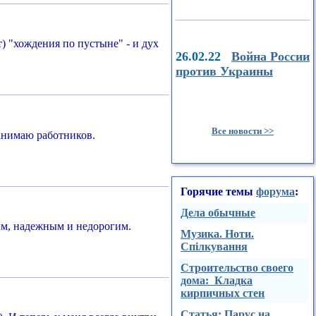
т) "хождения по пустыне" - и дух
26.02.22
Война России
против Украины
Все новости >>
нанимаю работников.
Горячие темы
форума
:
Дела обычные
ным, надежным и недорогим.
Музика. Ноти.
Спілкування
Строительство своего
дома: Кладка
кирпичных стен
Стaтья: Парус на