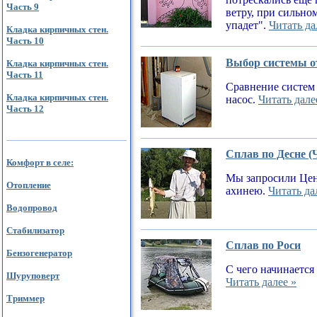
Часть 9
ветру, при сильном
упадет".
Читать да
Кладка кирпичных стен.
Часть 10
Выбор системы от
Кладка кирпичных стен.
Часть 11
Сравнение систем 
Кладка кирпичных стен.
насос.
Читать дале
Часть 12
Сплав по Десне (
Комфорт в селе:
Мы запросили Цен
Отопление
ахинею.
Читать да
Водопровод
Стабилизатор
Сплав по Роси
Бензогенератор
С чего начинается
Шуруповерт
Читать далее »
Триммер