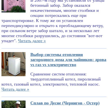
В 2007-м году мы установили от улицы
бетонный забор. Забор оказался
некачественным, многие столбики и
секции потрескались еще при
транспортировке. К тому же он установлен
перпендикулярно и открыто к преобладающему ветру,
при сильном ветре забор шатало, и за несколько лет
многие столбики разрушились, до состояния "вот-вот
упадет".
Читать далее »
Выбор системы отопления
загородного дома для чайников: дрова
vs газ vs электричество
Сравнение систем отопления:
твердотопливный котел, пиролизный
котел, газовый котел, электрокотел, тепловой насос.
Читать далее »
Сплав по Десне (Чернигов - Остер)