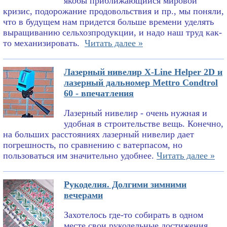
якобы приближающийся мировой
кризис, подорожание продовольствия и пр., мы поняли,
что в будущем нам придется больше времени уделять
выращиванию сельхозпродукции, и надо наш труд как-
то механизировать.
Читать далее »
Лазерный нивелир X-Line Helper 2D и
лазерный дальномер Mettro Condtrol
60 - впечатления
Лазерный нивелир - очень нужная и
удобная в строительстве вещь. Конечно,
на больших расстояниях лазерный нивелир дает
погрешность, по сравнению с ватерпасом, но
пользоваться им значительно удобнее.
Читать далее »
Рукоделия. Долгими зимними
вечерами
Захотелось где-то собирать в одном
месте свои рукодельные достижения.