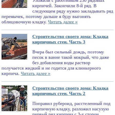
Уложили с работником 230 рядовых
кирпичей. Закончили 8-й ряд. В
следующем ряду нужно закладывать ряд
перемычек, поэтому дальше я буду выгонять
облицовочную кладку.
Читать далее »
Строительство своего дома: Кладка
кирпичных стен. Часть 3
Вчера был сильный дождь, поэтому
песок в ванне такой мокрый, что даже
без добавления воды раствор
получается жидкий и не годится для клинкерного
кирпича.
Читать далее »
Строительство своего дома: Кладка
кирпичных стен. Часть 2
Поправил рубероид, расстеленный под
кирпичную кладку, разложил насухую
первый ряд кирпича с 3-х сторон,