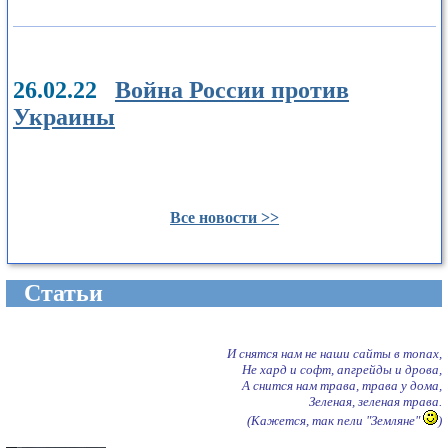
26.02.22
Война России против
Украины
Все новости >>
Cтатьи
И снятся нам не наши сайты в топах,
Не хард и софт, апгрейды и дрова,
А снится нам трава, трава у дома,
Зеленая, зеленая трава.
(Кажется, так пели "Земляне"
)