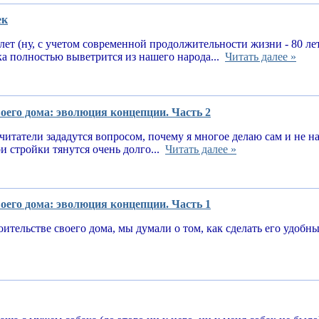
ек
 лет (ну, с учетом современной продолжительности жизни - 80 ле
ка полностью выветрится из нашего народа...
Читать далее »
оего дома: эволюция концепции. Часть 2
читатели зададутся вопросом, почему я многое делаю сам и не 
и стройки тянутся очень долго...
Читать далее »
оего дома: эволюция концепции. Часть 1
оительстве своего дома, мы думали о том, как сделать его удоб