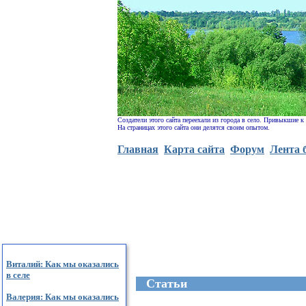
Создатели этого сайта переехали из города в село. Привыкшие к
На страницах этого сайта они делятся своим опытом.
Главная
Карта сайта
Форум
Лента 
Виталий: Как мы оказались
в селе
Cтатьи
Валерия: Как мы оказались