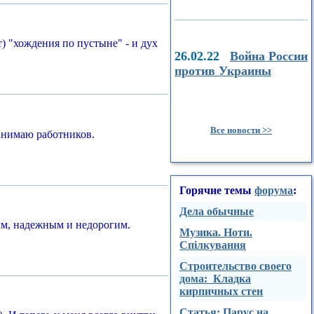
т) "хождения по пустыне" - и дух
26.02.22
Война России
против Украины
Все новости >>
нанимаю работников.
Горячие темы
форума
:
Дела обычные
ным, надежным и недорогим.
Музика. Ноти.
Спілкування
Строительство своего
дома: Кладка
кирпичных стен
Стaтья: Парус на