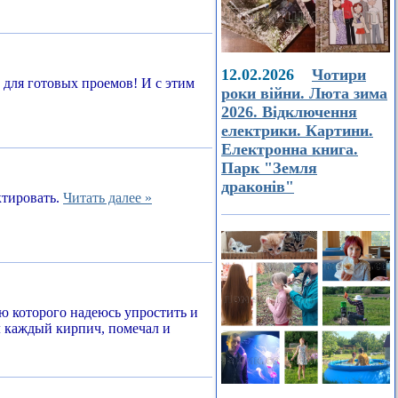
12.02.2026
Чотири
а для готовых проемов! И с этим
роки війни. Люта зима
2026. Відключення
електрики. Картини.
Електронна книга.
Парк "Земля
драконів"
ктировать.
Читать далее »
ью которого надеюсь упростить и
л каждый кирпич, помечал и