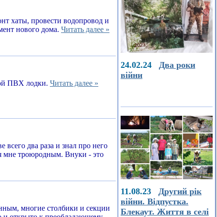
онт хаты, провести водопровод и
амент нового дома.
Читать далее »
24.02.24
Два роки
війни
ной ПВХ лодки.
Читать далее »
е всего два раза и знал про него
я мне троюродным. Внуки - это
11.08.23
Другий рік
війни. Відпустка.
енным, многие столбики и секции
Блекаут. Життя в селі
о и открыто к преобладающему