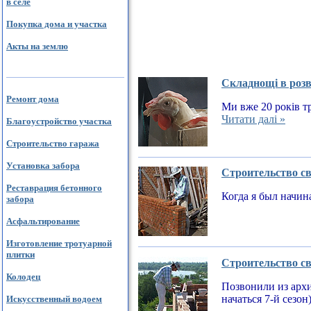
в селе
Покупка дома и участка
Акты на землю
Складнощі в розв
Ремонт дома
Ми вже 20 років тр
Читати далі »
Благоустройство участка
Строительство гаража
Установка забора
Строительство св
Реставрация бетонного
Когда я был начин
забора
Асфальтирование
Изготовление тротуарной
плитки
Строительство св
Колодец
Позвонили из архи
начаться 7-й сезон
Искусственный водоем