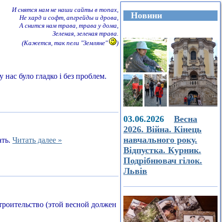
И снятся нам не наши сайты в топах,
Новини
Не хард и софт, апгрейды и дрова,
А снится нам трава, трава у дома,
Зеленая, зеленая трава.
(Кажется, так пели "Земляне"
)
 нас було гладко і без проблем.
03.06.2026
Весна
2026. Війна. Кінець
навчального року.
ать.
Читать далее »
Відпустка. Курник.
Подрібнювач гілок.
Львів
строительство (этой весной должен