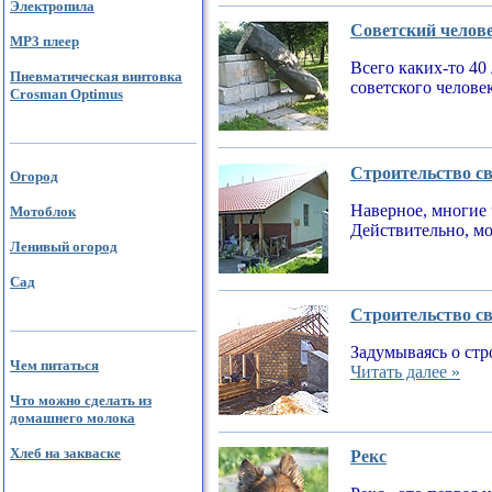
Электропила
Советский челов
MP3 плеер
Всего каких-то 40
Пневматическая винтовка
советского челове
Crosman Optimus
Строительство св
Огород
Наверное, многие 
Мотоблок
Действительно, мо
Ленивый огород
Сад
Строительство св
Задумываясь о стр
Чем питаться
Читать далее »
Что можно сделать из
домашнего молока
Хлеб на закваске
Рекс