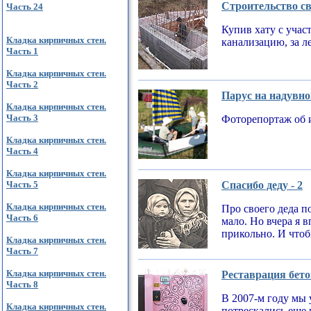
Строительство св
Часть 24
Купив хату с учас
Кладка кирпичных стен.
канализацию, за л
Часть 1
Кладка кирпичных стен.
Часть 2
Парус на надувно
Кладка кирпичных стен.
Часть 3
Фоторепортаж об 
Кладка кирпичных стен.
Часть 4
Кладка кирпичных стен.
Часть 5
Спасибо деду - 2
Кладка кирпичных стен.
Про своего деда по
Часть 6
мало. Но вчера я 
прикольно. И чтобы
Кладка кирпичных стен.
Часть 7
Кладка кирпичных стен.
Реставрация бето
Часть 8
В 2007-м году мы 
Кладка кирпичных стен.
потрескались еще 