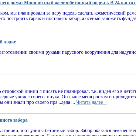
оего дома: Монолитный железобетонный подвал. В 24 частях
тком, мы планировали за пару недель сделать косметический рем
ето построить гараж и поставить забор, а осенью заложить фунд
й лодке
изготовлении своими руками парусного вооружения для надув
 отцовской линии я писать не планировал, т.к. видел его в детств
впервые увидел своего внука. Он выше меня ростом и приходитс
 они знали про своего пра...деда ...
Читать далее »
нного забора
установили от улицы бетонный забор. Забор оказался некачеств
при транспортировке. К тому же он установлен перпендикулярн