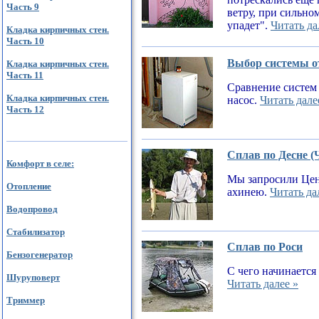
Часть 9
ветру, при сильном
упадет".
Читать да
Кладка кирпичных стен.
Часть 10
Выбор системы от
Кладка кирпичных стен.
Часть 11
Сравнение систем 
Кладка кирпичных стен.
насос.
Читать дале
Часть 12
Сплав по Десне (
Комфорт в селе:
Мы запросили Цен
Отопление
ахинею.
Читать да
Водопровод
Стабилизатор
Сплав по Роси
Бензогенератор
С чего начинается
Шуруповерт
Читать далее »
Триммер