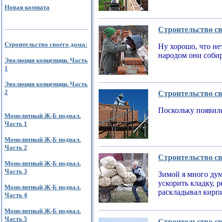
Новая комната
Строительство св
Строительство своего дома:
Ну хорошо, что не
народом они соби
Эволюция концепции. Часть
1
Эволюция концепции. Часть
2
Строительство св
Поскольку появилс
Монолитный Ж-Б подвал.
Часть 1
Монолитный Ж-Б подвал.
Часть 2
Строительство св
Монолитный Ж-Б подвал.
Часть 3
Зимой я много дум
ускорить кладку, 
Монолитный Ж-Б подвал.
раскладывал кирпи
Часть 4
Монолитный Ж-Б подвал.
Часть 5
Строительство св