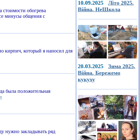
10.09.2025
Літо 2025.
Війна. НеШкола
а стоимости обогрева
все минусы общения с
о кирпич, который я наносил для
20.03.2025
Зима 2025.
Війна. Бережемо
кукуху
егда была положительная
»
ду нужно закладывать ряд