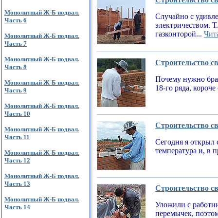
Монолитный Ж-Б подвал.
Случайно с удивле
Часть 6
электричеством. Т
газконторой...
Чита
Монолитный Ж-Б подвал.
Часть 7
Монолитный Ж-Б подвал.
Строительство св
Часть 8
Почему нужно брат
Монолитный Ж-Б подвал.
18-го ряда, короч
Часть 9
Монолитный Ж-Б подвал.
Часть 10
Строительство св
Монолитный Ж-Б подвал.
Часть 11
Сегодня я открыл 
температура и, в 
Монолитный Ж-Б подвал.
Часть 12
Монолитный Ж-Б подвал.
Часть 13
Строительство св
Монолитный Ж-Б подвал.
Уложили с работни
Часть 14
перемычек, поэтом