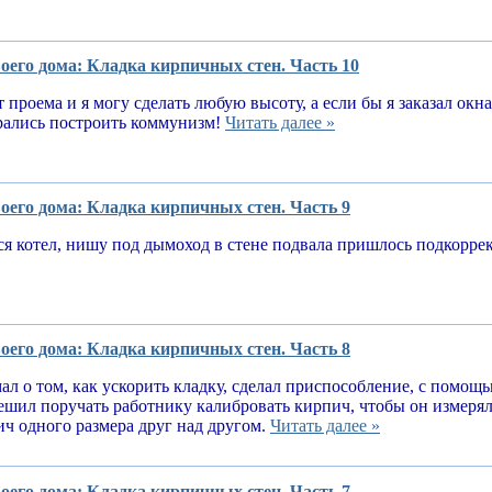
оего дома: Кладка кирпичных стен. Часть 10
т проема и я могу сделать любую высоту, а если бы я заказал окн
рались построить коммунизм!
Читать далее »
оего дома: Кладка кирпичных стен. Часть 9
я котел, нишу под дымоход в стене подвала пришлось подкорре
оего дома: Кладка кирпичных стен. Часть 8
ал о том, как ускорить кладку, сделал приспособление, с помощ
решил поручать работнику калибровать кирпич, чтобы он измеря
ч одного размера друг над другом.
Читать далее »
оего дома: Кладка кирпичных стен. Часть 7