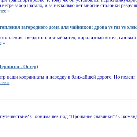
 ветре забор шатало, и за несколько лет многие столбики разруш
лее »
опления загородного дома для чайников: дрова vs газ vs эле
отопления: твердотопливный котел, пиролизный котел, газовый 
е »
Чернигов - Остер)
тр наши координаты и наводку к ближайшей дороге. Но пеленг 
лее »
 путешествие? С обнимашек под "Прощанье славянки"? С команд