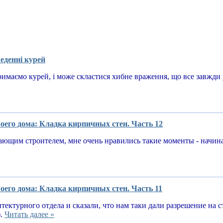
еденні курей
имаємо курей, і може скластися хибне враження, що все завжди у
оего дома: Кладка кирпичных стен. Часть 12
ающим строителем, мне очень нравились такие моменты - начин
оего дома: Кладка кирпичных стен. Часть 11
тектурного отдела и сказали, что нам таки дали разрешение на 
).
Читать далее »