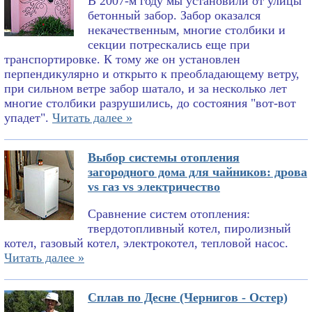
В 2007-м году мы установили от улицы
бетонный забор. Забор оказался
некачественным, многие столбики и
секции потрескались еще при
транспортировке. К тому же он установлен
перпендикулярно и открыто к преобладающему ветру,
при сильном ветре забор шатало, и за несколько лет
многие столбики разрушились, до состояния "вот-вот
упадет".
Читать далее »
Выбор системы отопления
загородного дома для чайников: дрова
vs газ vs электричество
Сравнение систем отопления:
твердотопливный котел, пиролизный
котел, газовый котел, электрокотел, тепловой насос.
Читать далее »
Сплав по Десне (Чернигов - Остер)