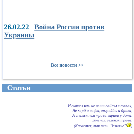
26.02.22
Война России против
Украины
Все новости >>
Cтатьи
И снятся нам не наши сайты в топах,
Не хард и софт, апгрейды и дрова,
А снится нам трава, трава у дома,
Зеленая, зеленая трава.
(Кажется, так пели "Земляне"
)