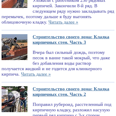
Уложили с работником 230 рядовых
кирпичей. Закончили 8-й ряд. В
следующем ряду нужно закладывать ряд
перемычек, поэтому дальше я буду выгонять
облицовочную кладку.
Читать далее »
Строительство своего дома: Кладка
кирпичных стен. Часть 3
Вчера был сильный дождь, поэтому
песок в ванне такой мокрый, что даже
без добавления воды раствор
получается жидкий и не годится для клинкерного
кирпича.
Читать далее »
Строительство своего дома: Кладка
кирпичных стен. Часть 2
Поправил рубероид, расстеленный под
кирпичную кладку, разложил насухую
первый ряд кирпича с 3-х сторон,