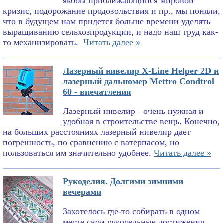
якобы приближающийся мировой
кризис, подорожание продовольствия и пр., мы поняли,
что в будущем нам придется больше времени уделять
выращиванию сельхозпродукции, и надо наш труд как-
то механизировать.
Читать далее »
Лазерный нивелир X-Line Helper 2D и
лазерный дальномер Mettro Condtrol
60 - впечатления
Лазерный нивелир - очень нужная и
удобная в строительстве вещь. Конечно,
на больших расстояниях лазерный нивелир дает
погрешность, по сравнению с ватерпасом, но
пользоваться им значительно удобнее.
Читать далее »
Рукоделия. Долгими зимними
вечерами
Захотелось где-то собирать в одном
месте свои рукодельные достижения.