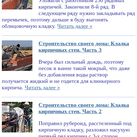
Уложили с работником 230 рядовых
кирпичей. Закончили 8-й ряд. В
следующем ряду нужно закладывать ряд
перемычек, поэтому дальше я буду выгонять
облицовочную кладку.
Читать далее »
Строительство своего дома: Кладка
кирпичных стен. Часть 3
Вчера был сильный дождь, поэтому
песок в ванне такой мокрый, что даже
без добавления воды раствор
получается жидкий и не годится для клинкерного
кирпича.
Читать далее »
Строительство своего дома: Кладка
кирпичных стен. Часть 2
Поправил рубероид, расстеленный под
кирпичную кладку, разложил насухую
первый ряд кирпича с 3-х сторон,