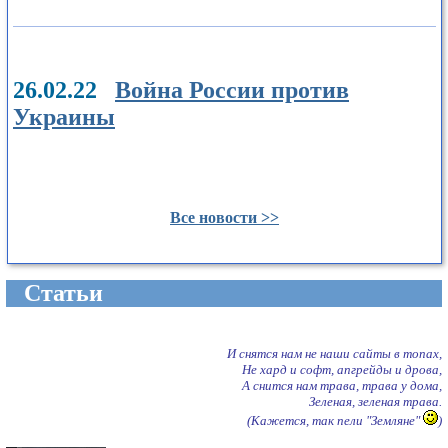
26.02.22
Война России против
Украины
Все новости >>
Cтатьи
И снятся нам не наши сайты в топах,
Не хард и софт, апгрейды и дрова,
А снится нам трава, трава у дома,
Зеленая, зеленая трава.
(Кажется, так пели "Земляне"
)