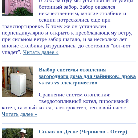
В 2007-м году мы установили от улицы
бетонный забор. Забор оказался
некачественным, многие столбики и
секции потрескались еще при
транспортировке. К тому же он установлен
перпендикулярно и открыто к преобладающему ветру,
при сильном ветре забор шатало, и за несколько лет
многие столбики разрушились, до состояния "вот-вот
упадет".
Читать далее »
Выбор системы отопления
загородного дома для чайников: дрова
vs газ vs электричество
Сравнение систем отопления:
твердотопливный котел, пиролизный
котел, газовый котел, электрокотел, тепловой насос.
Читать далее »
Сплав по Десне (Чернигов - Остер)