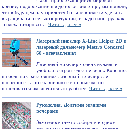
якобы приближающийся мировой
кризис, подорожание продовольствия и пр., мы поняли,
что в будущем нам придется больше времени уделять
выращиванию сельхозпродукции, и надо наш труд как-
то механизировать.
Читать далее »
Лазерный нивелир X-Line Helper 2D и
лазерный дальномер Mettro Condtrol
60 - впечатления
Лазерный нивелир - очень нужная и
удобная в строительстве вещь. Конечно,
на больших расстояниях лазерный нивелир дает
погрешность, по сравнению с ватерпасом, но
пользоваться им значительно удобнее.
Читать далее »
Рукоделия. Долгими зимними
вечерами
Захотелось где-то собирать в одном
месте свои рукодельные достижения.