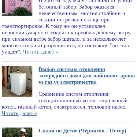
В 2007-м году мы установили от улицы
бетонный забор. Забор оказался
некачественным, многие столбики и
секции потрескались еще при
транспортировке. К тому же он установлен
перпендикулярно и открыто к преобладающему ветру,
при сильном ветре забор шатало, и за несколько лет
многие столбики разрушились, до состояния "вот-вот
упадет".
Читать далее »
Выбор системы отопления
загородного дома для чайников: дрова
vs газ vs электричество
Сравнение систем отопления:
твердотопливный котел, пиролизный
котел, газовый котел, электрокотел, тепловой насос.
Читать далее »
Сплав по Десне (Чернигов - Остер)