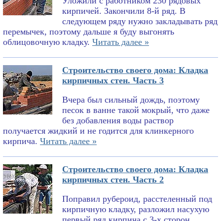
Уложили с работником 230 рядовых
кирпичей. Закончили 8-й ряд. В
следующем ряду нужно закладывать ряд
перемычек, поэтому дальше я буду выгонять
облицовочную кладку.
Читать далее »
Строительство своего дома: Кладка
кирпичных стен. Часть 3
Вчера был сильный дождь, поэтому
песок в ванне такой мокрый, что даже
без добавления воды раствор
получается жидкий и не годится для клинкерного
кирпича.
Читать далее »
Строительство своего дома: Кладка
кирпичных стен. Часть 2
Поправил рубероид, расстеленный под
кирпичную кладку, разложил насухую
первый ряд кирпича с 3-х сторон,