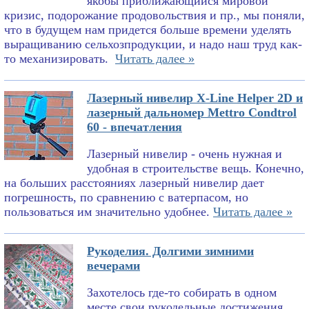
якобы приближающийся мировой
кризис, подорожание продовольствия и пр., мы поняли,
что в будущем нам придется больше времени уделять
выращиванию сельхозпродукции, и надо наш труд как-
то механизировать.
Читать далее »
Лазерный нивелир X-Line Helper 2D и
лазерный дальномер Mettro Condtrol
60 - впечатления
Лазерный нивелир - очень нужная и
удобная в строительстве вещь. Конечно,
на больших расстояниях лазерный нивелир дает
погрешность, по сравнению с ватерпасом, но
пользоваться им значительно удобнее.
Читать далее »
Рукоделия. Долгими зимними
вечерами
Захотелось где-то собирать в одном
месте свои рукодельные достижения.