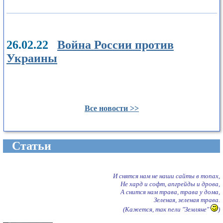
26.02.22
Война России против
Украины
Все новости >>
Cтатьи
И снятся нам не наши сайты в топах,
Не хард и софт, апгрейды и дрова,
А снится нам трава, трава у дома,
Зеленая, зеленая трава.
(Кажется, так пели "Земляне"
)