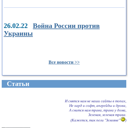
26.02.22
Война России против
Украины
Все новости >>
Cтатьи
И снятся нам не наши сайты в топах,
Не хард и софт, апгрейды и дрова,
А снится нам трава, трава у дома,
Зеленая, зеленая трава.
(Кажется, так пели "Земляне"
)