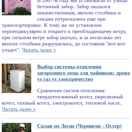
В 2007-м году мы установили от улицы
бетонный забор. Забор оказался
некачественным, многие столбики и
секции потрескались еще при
транспортировке. К тому же он установлен
перпендикулярно и открыто к преобладающему ветру,
при сильном ветре забор шатало, и за несколько лет
многие столбики разрушились, до состояния "вот-вот
упадет".
Читать далее »
Выбор системы отопления
загородного дома для чайников: дрова
vs газ vs электричество
Сравнение систем отопления:
твердотопливный котел, пиролизный
котел, газовый котел, электрокотел, тепловой насос.
Читать далее »
Сплав по Десне (Чернигов - Остер)