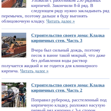
Уложили с работником 230 рядовых
кирпичей. Закончили 8-й ряд. В
следующем ряду нужно закладывать ряд
перемычек, поэтому дальше я буду выгонять
облицовочную кладку.
Читать далее »
Строительство своего дома: Кладка
кирпичных стен. Часть 3
Вчера был сильный дождь, поэтому
песок в ванне такой мокрый, что даже
без добавления воды раствор
получается жидкий и не годится для клинкерного
кирпича.
Читать далее »
Строительство своего дома: Кладка
кирпичных стен. Часть 2
Поправил рубероид, расстеленный под
кирпичную кладку, разложил насухую
первый ряд кирпича с 3-х сторон,