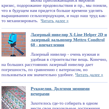
якобы приближающийся мировой
кризис, подорожание продовольствия и пр., мы поняли,
что в будущем нам придется больше времени уделять
выращиванию сельхозпродукции, и надо наш труд как-
то механизировать.
Читать далее »
Лазерный нивелир X-Line Helper 2D и
лазерный дальномер Mettro Condtrol
60 - впечатления
Лазерный нивелир - очень нужная и
удобная в строительстве вещь. Конечно,
на больших расстояниях лазерный нивелир дает
погрешность, по сравнению с ватерпасом, но
пользоваться им значительно удобнее.
Читать далее »
Рукоделия. Долгими зимними
вечерами
Захотелось где-то собирать в одном
месте свои рукодельные достижения.