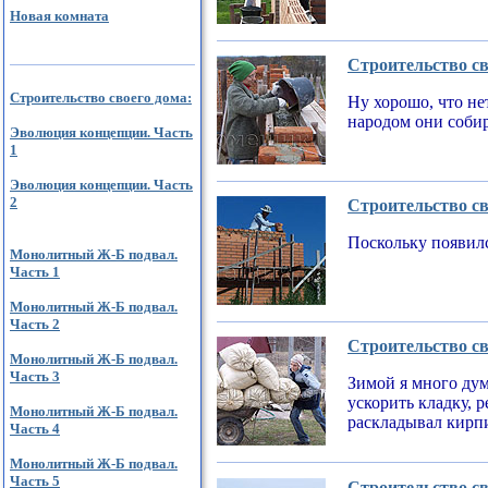
Новая комната
Строительство св
Строительство своего дома:
Ну хорошо, что не
народом они соби
Эволюция концепции. Часть
1
Эволюция концепции. Часть
2
Строительство св
Поскольку появилс
Монолитный Ж-Б подвал.
Часть 1
Монолитный Ж-Б подвал.
Часть 2
Строительство св
Монолитный Ж-Б подвал.
Часть 3
Зимой я много дум
ускорить кладку, 
Монолитный Ж-Б подвал.
раскладывал кирпи
Часть 4
Монолитный Ж-Б подвал.
Часть 5
Строительство св