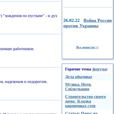
т) "хождения по пустыне" - и дух
26.02.22
Война России
против Украины
Все новости >>
нанимаю работников.
Горячие темы
форума
:
Дела обычные
ным, надежным и недорогим.
Музика. Ноти.
Спілкування
Строительство своего
дома: Кладка
кирпичных стен
Стaтья: Парус на