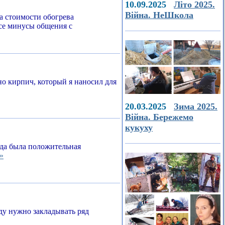
10.09.2025
Літо 2025.
Війна. НеШкола
а стоимости обогрева
все минусы общения с
о кирпич, который я наносил для
20.03.2025
Зима 2025.
Війна. Бережемо
кукуху
егда была положительная
»
ду нужно закладывать ряд