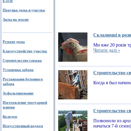
в селе
Покупка дома и участка
Акты на землю
Складнощі в розв
Ремонт дома
Ми вже 20 років тр
Читати далі »
Благоустройство участка
Строительство гаража
Установка забора
Строительство св
Реставрация бетонного
Когда я был начин
забора
Асфальтирование
Изготовление тротуарной
плитки
Строительство св
Колодец
Позвонили из архи
начаться 7-й сезон
Искусственный водоем