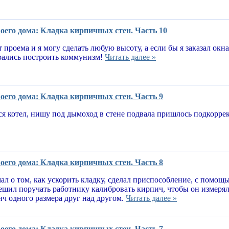
оего дома: Кладка кирпичных стен. Часть 10
т проема и я могу сделать любую высоту, а если бы я заказал окн
рались построить коммунизм!
Читать далее »
оего дома: Кладка кирпичных стен. Часть 9
я котел, нишу под дымоход в стене подвала пришлось подкорре
оего дома: Кладка кирпичных стен. Часть 8
ал о том, как ускорить кладку, сделал приспособление, с помощ
решил поручать работнику калибровать кирпич, чтобы он измеря
ч одного размера друг над другом.
Читать далее »
оего дома: Кладка кирпичных стен. Часть 7