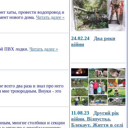
онт хаты, провести водопровод и
амент нового дома.
Читать далее »
24.02.24
Два роки
війни
ной ПВХ лодки.
Читать далее »
е всего два раза и знал про него
я мне троюродным. Внуки - это
11.08.23
Другий рік
війни. Відпустка.
енным, многие столбики и секции
Блекаут. Життя в селі
о и открыто к преобладающему