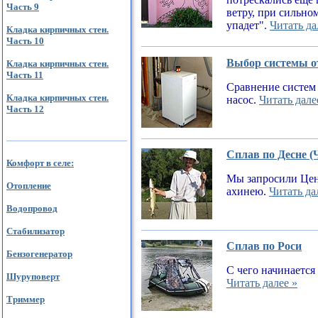
Часть 9
ветру, при сильном
упадет".
Читать да
Кладка кирпичных стен.
Часть 10
Выбор системы от
Кладка кирпичных стен.
Часть 11
Сравнение систем 
Кладка кирпичных стен.
насос.
Читать дале
Часть 12
Сплав по Десне (
Комфорт в селе:
Мы запросили Цен
Отопление
ахинею.
Читать да
Водопровод
Стабилизатор
Сплав по Роси
Бензогенератор
С чего начинается
Шуруповерт
Читать далее »
Триммер