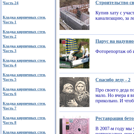
Строительство св
Часть 24
Купив хату с учас
Кладка кирпичных стен.
канализацию, за л
Часть 1
Кладка кирпичных стен.
Часть 2
Парус на надувно
Кладка кирпичных стен.
Часть 3
Фоторепортаж об 
Кладка кирпичных стен.
Часть 4
Кладка кирпичных стен.
Часть 5
Спасибо деду - 2
Кладка кирпичных стен.
Про своего деда по
Часть 6
мало. Но вчера я 
прикольно. И чтобы
Кладка кирпичных стен.
Часть 7
Кладка кирпичных стен.
Реставрация бето
Часть 8
В 2007-м году мы 
Кладка кирпичных стен.
потрескались еще 