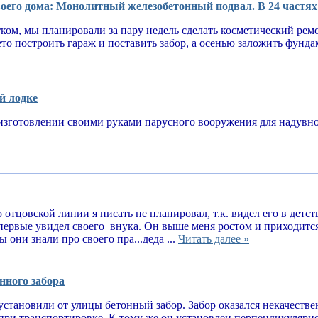
оего дома: Монолитный железобетонный подвал. В 24 частях
тком, мы планировали за пару недель сделать косметический рем
ето построить гараж и поставить забор, а осенью заложить фунд
й лодке
изготовлении своими руками парусного вооружения для надув
 отцовской линии я писать не планировал, т.к. видел его в детств
впервые увидел своего внука. Он выше меня ростом и приходитс
 они знали про своего пра...деда ...
Читать далее »
нного забора
установили от улицы бетонный забор. Забор оказался некачеств
при транспортировке. К тому же он установлен перпендикулярн