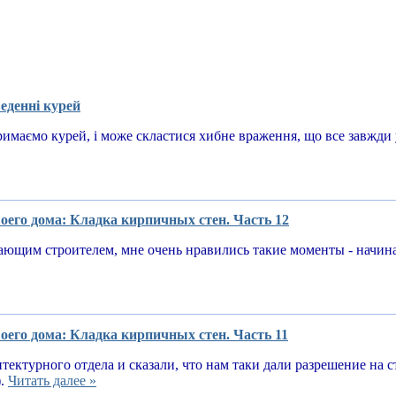
еденні курей
имаємо курей, і може скластися хибне враження, що все завжди у
оего дома: Кладка кирпичных стен. Часть 12
ающим строителем, мне очень нравились такие моменты - начин
оего дома: Кладка кирпичных стен. Часть 11
тектурного отдела и сказали, что нам таки дали разрешение на 
).
Читать далее »