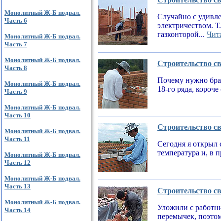
Монолитный Ж-Б подвал.
Случайно с удивле
Часть 6
электричеством. Т
газконторой...
Чита
Монолитный Ж-Б подвал.
Часть 7
Монолитный Ж-Б подвал.
Строительство св
Часть 8
Почему нужно брат
Монолитный Ж-Б подвал.
18-го ряда, короч
Часть 9
Монолитный Ж-Б подвал.
Часть 10
Строительство св
Монолитный Ж-Б подвал.
Часть 11
Сегодня я открыл 
температура и, в 
Монолитный Ж-Б подвал.
Часть 12
Монолитный Ж-Б подвал.
Часть 13
Строительство св
Монолитный Ж-Б подвал.
Уложили с работни
Часть 14
перемычек, поэтом