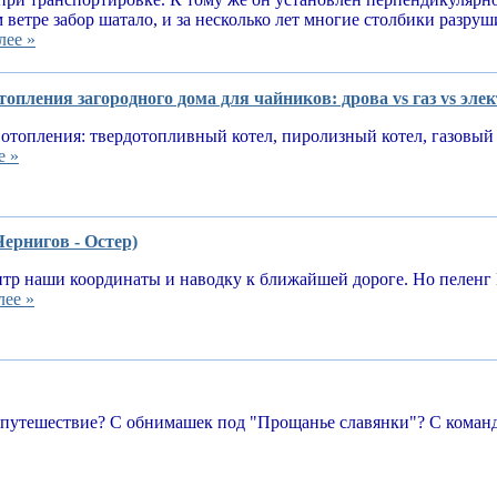
 ветре забор шатало, и за несколько лет многие столбики разруш
лее »
опления загородного дома для чайников: дрова vs газ vs эле
отопления: твердотопливный котел, пиролизный котел, газовый 
е »
Чернигов - Остер)
тр наши координаты и наводку к ближайшей дороге. Но пеленг 
лее »
 путешествие? С обнимашек под "Прощанье славянки"? С команд