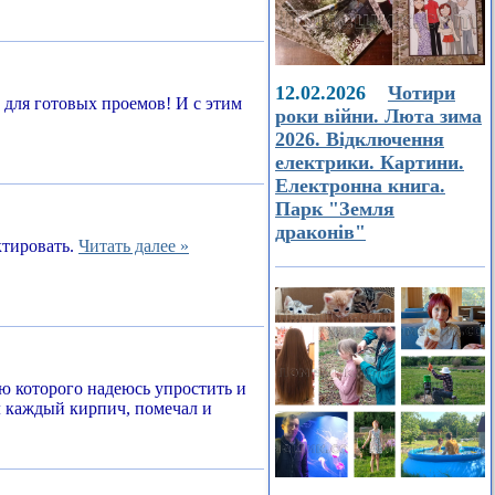
12.02.2026
Чотири
а для готовых проемов! И с этим
роки війни. Люта зима
2026. Відключення
електрики. Картини.
Електронна книга.
Парк "Земля
драконів"
ктировать.
Читать далее »
ью которого надеюсь упростить и
л каждый кирпич, помечал и