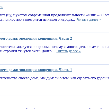
ек
 лет (ну, с учетом современной продолжительности жизни - 80 ле
ка полностью выветрится из нашего народа...
Читать далее »
оего дома: эволюция концепции. Часть 2
читатели зададутся вопросом, почему я многое делаю сам и не 
и стройки тянутся очень долго...
Читать далее »
оего дома: эволюция концепции. Часть 1
оительстве своего дома, мы думали о том, как сделать его удоб