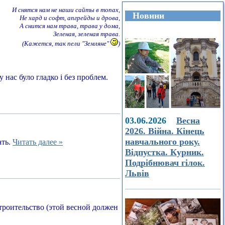
И снятся нам не наши сайты в топах,
Новини
Не хард и софт, апгрейды и дрова,
А снится нам трава, трава у дома,
Зеленая, зеленая трава.
(Кажется, так пели "Земляне"
)
 нас було гладко і без проблем.
03.06.2026
Весна
2026. Війна. Кінець
навчального року.
ать.
Читать далее »
Відпустка. Курник.
Подрібнювач гілок.
Львів
строительство (этой весной должен