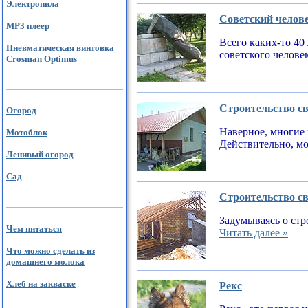
Электропила
Советский челов
MP3 плеер
Всего каких-то 40
Пневматическая винтовка
советского челове
Crosman Optimus
Строительство св
Огород
Наверное, многие 
Мотоблок
Действительно, мо
Ленивый огород
Сад
Строительство св
Задумываясь о стр
Чем питаться
Читать далее »
Что можно сделать из
домашнего молока
Хлеб на закваске
Рекс