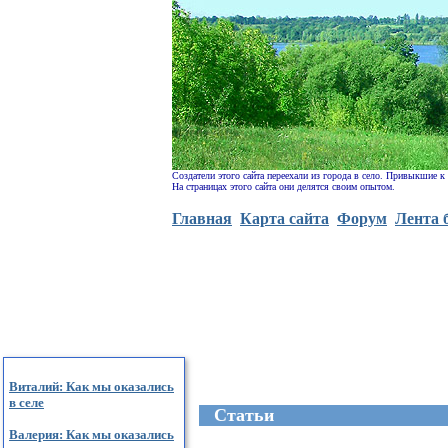
Создатели этого сайта переехали из города в село. Привыкшие к
На страницах этого сайта они делятся своим опытом.
Главная
Карта сайта
Форум
Лента 
Виталий: Как мы оказались
в селе
Cтатьи
Валерия: Как мы оказались