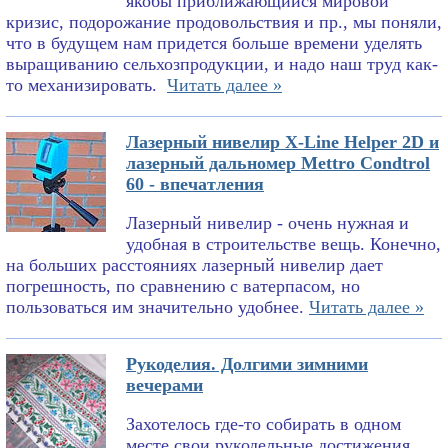
якобы приближающийся мировой
кризис, подорожание продовольствия и пр., мы поняли,
что в будущем нам придется больше времени уделять
выращиванию сельхозпродукции, и надо наш труд как-
то механизировать.
Читать далее »
Лазерный нивелир X-Line Helper 2D и
лазерный дальномер Mettro Condtrol
60 - впечатления
Лазерный нивелир - очень нужная и
удобная в строительстве вещь. Конечно,
на больших расстояниях лазерный нивелир дает
погрешность, по сравнению с ватерпасом, но
пользоваться им значительно удобнее.
Читать далее »
Рукоделия. Долгими зимними
вечерами
Захотелось где-то собирать в одном
месте свои рукодельные достижения.