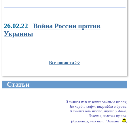
26.02.22
Война России против
Украины
Все новости >>
Cтатьи
И снятся нам не наши сайты в топах,
Не хард и софт, апгрейды и дрова,
А снится нам трава, трава у дома,
Зеленая, зеленая трава.
(Кажется, так пели "Земляне"
)