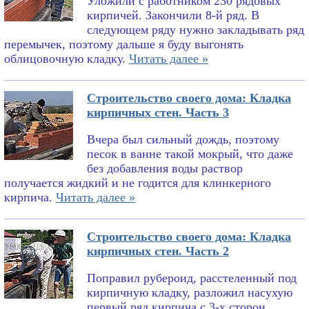
Уложили с работником 230 рядовых
кирпичей. Закончили 8-й ряд. В
следующем ряду нужно закладывать ряд
перемычек, поэтому дальше я буду выгонять
облицовочную кладку.
Читать далее »
Строительство своего дома: Кладка
кирпичных стен. Часть 3
Вчера был сильный дождь, поэтому
песок в ванне такой мокрый, что даже
без добавления воды раствор
получается жидкий и не годится для клинкерного
кирпича.
Читать далее »
Строительство своего дома: Кладка
кирпичных стен. Часть 2
Поправил рубероид, расстеленный под
кирпичную кладку, разложил насухую
первый ряд кирпича с 3-х сторон,