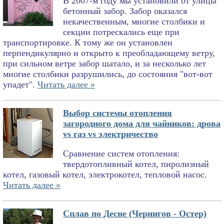
В 2007-м году мы установили от улицы
бетонный забор. Забор оказался
некачественным, многие столбики и
секции потрескались еще при
транспортировке. К тому же он установлен
перпендикулярно и открыто к преобладающему ветру,
при сильном ветре забор шатало, и за несколько лет
многие столбики разрушились, до состояния "вот-вот
упадет".
Читать далее »
Выбор системы отопления
загородного дома для чайников: дрова
vs газ vs электричество
Сравнение систем отопления:
твердотопливный котел, пиролизный
котел, газовый котел, электрокотел, тепловой насос.
Читать далее »
Сплав по Десне (Чернигов - Остер)