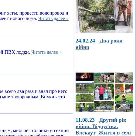
онт хаты, провести водопровод и
амент нового дома.
Читать далее »
24.02.24
Два роки
війни
ной ПВХ лодки.
Читать далее »
е всего два раза и знал про него
я мне троюродным. Внуки - это
11.08.23
Другий рік
війни. Відпустка.
енным, многие столбики и секции
Блекаут. Життя в селі
о и открыто к преобладающему