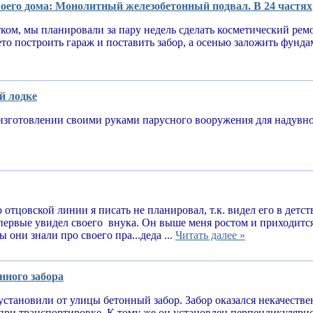
оего дома: Монолитный железобетонный подвал. В 24 частях
тком, мы планировали за пару недель сделать косметический рем
ето построить гараж и поставить забор, а осенью заложить фунд
й лодке
изготовлении своими руками парусного вооружения для надув
 отцовской линии я писать не планировал, т.к. видел его в детств
впервые увидел своего внука. Он выше меня ростом и приходитс
 они знали про своего пра...деда ...
Читать далее »
нного забора
установили от улицы бетонный забор. Забор оказался некачеств
при транспортировке. К тому же он установлен перпендикулярн