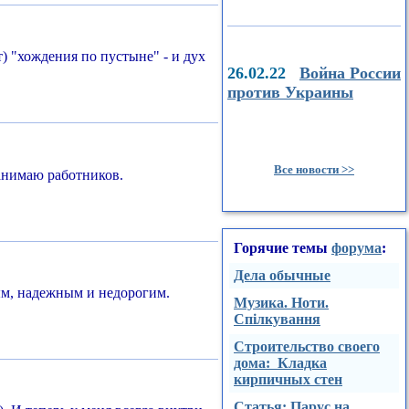
т) "хождения по пустыне" - и дух
26.02.22
Война России
против Украины
Все новости >>
нанимаю работников.
Горячие темы
форума
:
Дела обычные
ным, надежным и недорогим.
Музика. Ноти.
Спілкування
Строительство своего
дома: Кладка
кирпичных стен
Стaтья: Парус на