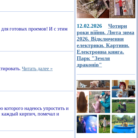
12.02.2026
Чотири
а для готовых проемов! И с этим
роки війни. Люта зима
2026. Відключення
електрики. Картини.
Електронна книга.
Парк "Земля
драконів"
ктировать.
Читать далее »
ью которого надеюсь упростить и
л каждый кирпич, помечал и