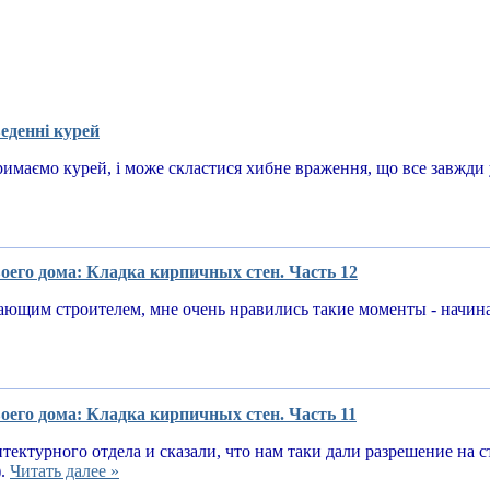
еденні курей
имаємо курей, і може скластися хибне враження, що все завжди у
оего дома: Кладка кирпичных стен. Часть 12
ающим строителем, мне очень нравились такие моменты - начин
оего дома: Кладка кирпичных стен. Часть 11
тектурного отдела и сказали, что нам таки дали разрешение на 
).
Читать далее »