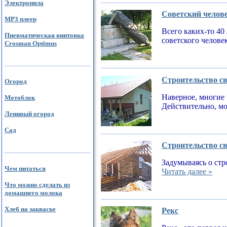
Электропила
Советский челов
MP3 плеер
Всего каких-то 40
Пневматическая винтовка
советского челове
Crosman Optimus
Строительство св
Огород
Наверное, многие 
Мотоблок
Действительно, мо
Ленивый огород
Сад
Строительство св
Задумываясь о стр
Чем питаться
Читать далее »
Что можно сделать из
домашнего молока
Хлеб на закваске
Рекс