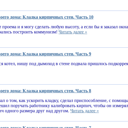
оего дома: Кладка кирпичных стен. Часть 10
т проема и я могу сделать любую высоту, а если бы я заказал окн
рались построить коммунизм!
Читать далее »
оего дома: Кладка кирпичных стен. Часть 9
я котел, нишу под дымоход в стене подвала пришлось подкорре
оего дома: Кладка кирпичных стен. Часть 8
ал о том, как ускорить кладку, сделал приспособление, с помощ
решил поручать работнику калибровать кирпич, чтобы он измеря
ч одного размера друг над другом.
Читать далее »
оего дома: Кладка кирпичных стен. Часть 7