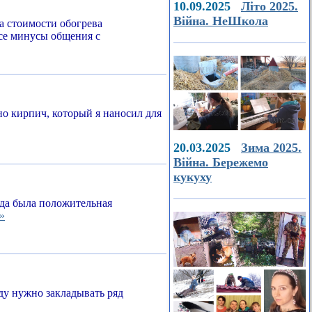
10.09.2025
Літо 2025.
Війна. НеШкола
а стоимости обогрева
все минусы общения с
о кирпич, который я наносил для
20.03.2025
Зима 2025.
Війна. Бережемо
кукуху
егда была положительная
»
ду нужно закладывать ряд