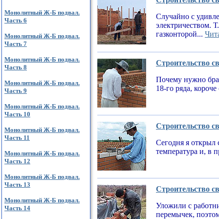
Монолитный Ж-Б подвал.
Случайно с удивле
Часть 6
электричеством. Т
газконторой...
Чита
Монолитный Ж-Б подвал.
Часть 7
Монолитный Ж-Б подвал.
Строительство св
Часть 8
Почему нужно брат
Монолитный Ж-Б подвал.
18-го ряда, короч
Часть 9
Монолитный Ж-Б подвал.
Часть 10
Строительство св
Монолитный Ж-Б подвал.
Часть 11
Сегодня я открыл 
температура и, в 
Монолитный Ж-Б подвал.
Часть 12
Монолитный Ж-Б подвал.
Часть 13
Строительство св
Монолитный Ж-Б подвал.
Уложили с работни
Часть 14
перемычек, поэтом