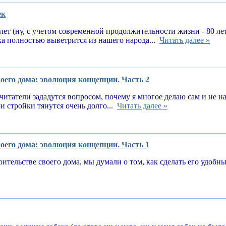
ек
 лет (ну, с учетом современной продолжительности жизни - 80 ле
ка полностью выветрится из нашего народа...
Читать далее »
оего дома: эволюция концепции. Часть 2
читатели зададутся вопросом, почему я многое делаю сам и не 
и стройки тянутся очень долго...
Читать далее »
оего дома: эволюция концепции. Часть 1
оительстве своего дома, мы думали о том, как сделать его удоб