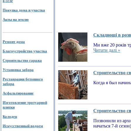
в селе
Покупка дома и участка
Акты на землю
Складнощі в розв
Ремонт дома
Ми вже 20 років тр
Читати далі »
Благоустройство участка
Строительство гаража
Установка забора
Строительство св
Реставрация бетонного
Когда я был начин
забора
Асфальтирование
Изготовление тротуарной
плитки
Строительство св
Колодец
Позвонили из архи
начаться 7-й сезон
Искусственный водоем