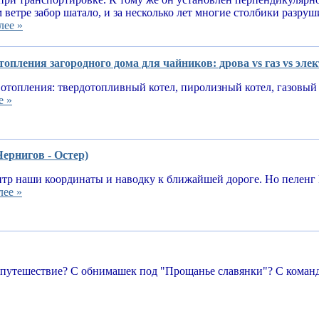
 ветре забор шатало, и за несколько лет многие столбики разруш
лее »
опления загородного дома для чайников: дрова vs газ vs эле
отопления: твердотопливный котел, пиролизный котел, газовый 
е »
Чернигов - Остер)
тр наши координаты и наводку к ближайшей дороге. Но пеленг 
лее »
 путешествие? С обнимашек под "Прощанье славянки"? С команд