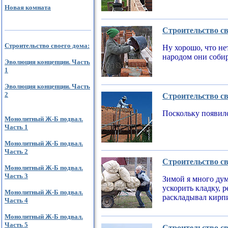
Новая комната
Строительство св
Строительство своего дома:
Ну хорошо, что не
народом они соби
Эволюция концепции. Часть
1
Эволюция концепции. Часть
2
Строительство св
Поскольку появилс
Монолитный Ж-Б подвал.
Часть 1
Монолитный Ж-Б подвал.
Часть 2
Строительство св
Монолитный Ж-Б подвал.
Часть 3
Зимой я много дум
ускорить кладку, 
Монолитный Ж-Б подвал.
раскладывал кирпи
Часть 4
Монолитный Ж-Б подвал.
Часть 5
Строительство св