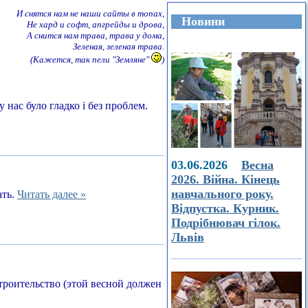
И снятся нам не наши сайты в топах,
Новини
Не хард и софт, апгрейды и дрова,
А снится нам трава, трава у дома,
Зеленая, зеленая трава.
(Кажется, так пели "Земляне"
)
 нас було гладко і без проблем.
03.06.2026
Весна
2026. Війна. Кінець
навчального року.
ать.
Читать далее »
Відпустка. Курник.
Подрібнювач гілок.
Львів
строительство (этой весной должен