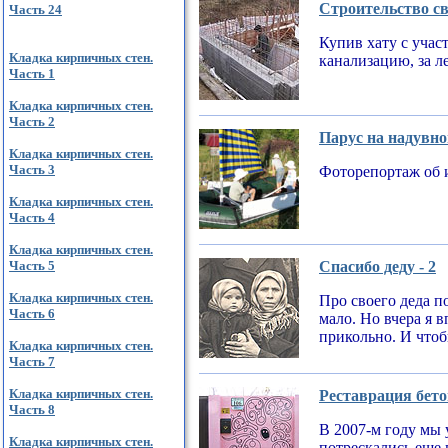
Строительство св
Часть 24
Купив хату с учас
Кладка кирпичных стен.
канализацию, за л
Часть 1
Кладка кирпичных стен.
Часть 2
Парус на надувно
Кладка кирпичных стен.
Часть 3
Фоторепортаж об 
Кладка кирпичных стен.
Часть 4
Кладка кирпичных стен.
Часть 5
Спасибо деду - 2
Кладка кирпичных стен.
Про своего деда по
Часть 6
мало. Но вчера я 
прикольно. И чтобы
Кладка кирпичных стен.
Часть 7
Кладка кирпичных стен.
Реставрация бето
Часть 8
В 2007-м году мы 
Кладка кирпичных стен.
потрескались еще 