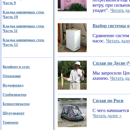
Часть 9
ветру, при сильном
упадет".
Читать да
Кладка кирпичных стен.
Часть 10
Выбор системы от
Кладка кирпичных стен.
Часть 11
Сравнение систем 
Кладка кирпичных стен.
насос.
Читать дале
Часть 12
Сплав по Десне (
Комфорт в селе:
Мы запросили Цен
Отопление
ахинею.
Читать да
Водопровод
Стабилизатор
Сплав по Роси
Бензогенератор
С чего начинается
Шуруповерт
Читать далее »
Триммер