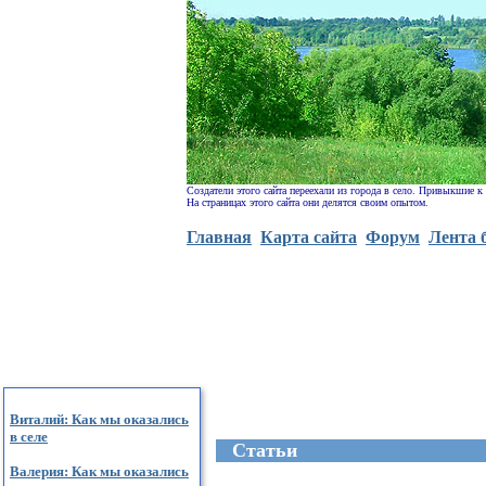
Создатели этого сайта переехали из города в село. Привыкшие к
На страницах этого сайта они делятся своим опытом.
Главная
Карта сайта
Форум
Лента 
Виталий: Как мы оказались
в селе
Cтатьи
Валерия: Как мы оказались