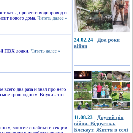
онт хаты, провести водопровод и
амент нового дома.
Читать далее »
24.02.24
Два роки
війни
ной ПВХ лодки.
Читать далее »
е всего два раза и знал про него
я мне троюродным. Внуки - это
11.08.23
Другий рік
війни. Відпустка.
енным, многие столбики и секции
Блекаут. Життя в селі
о и открыто к преобладающему