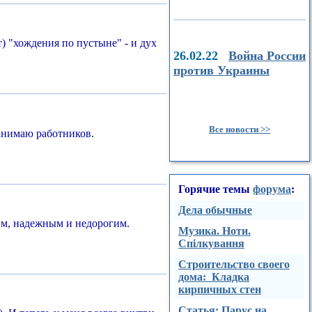
т) "хождения по пустыне" - и дух
26.02.22
Война России
против Украины
Все новости >>
нанимаю работников.
Горячие темы
форума
:
Дела обычные
ным, надежным и недорогим.
Музика. Ноти.
Спілкування
Строительство своего
дома: Кладка
кирпичных стен
Стaтья: Парус на