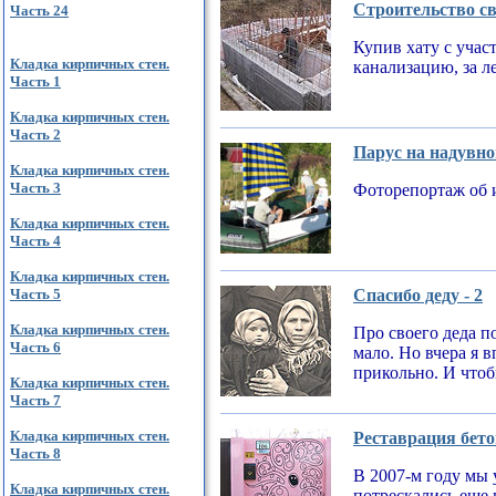
Строительство св
Часть 24
Купив хату с учас
Кладка кирпичных стен.
канализацию, за л
Часть 1
Кладка кирпичных стен.
Часть 2
Парус на надувно
Кладка кирпичных стен.
Часть 3
Фоторепортаж об 
Кладка кирпичных стен.
Часть 4
Кладка кирпичных стен.
Часть 5
Спасибо деду - 2
Кладка кирпичных стен.
Про своего деда по
Часть 6
мало. Но вчера я 
прикольно. И чтобы
Кладка кирпичных стен.
Часть 7
Кладка кирпичных стен.
Реставрация бето
Часть 8
В 2007-м году мы 
Кладка кирпичных стен.
потрескались еще 