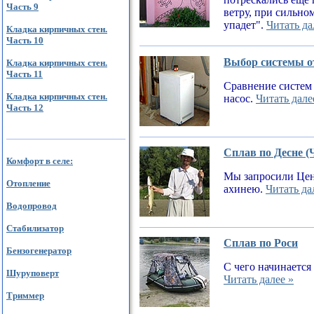
Часть 9
ветру, при сильном
упадет".
Читать да
Кладка кирпичных стен.
Часть 10
Выбор системы от
Кладка кирпичных стен.
Часть 11
Сравнение систем 
Кладка кирпичных стен.
насос.
Читать дале
Часть 12
Сплав по Десне (
Комфорт в селе:
Мы запросили Цен
Отопление
ахинею.
Читать да
Водопровод
Стабилизатор
Сплав по Роси
Бензогенератор
С чего начинается
Шуруповерт
Читать далее »
Триммер