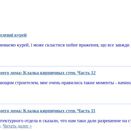
еденні курей
имаємо курей, і може скластися хибне враження, що все завжди у
оего дома: Кладка кирпичных стен. Часть 12
ающим строителем, мне очень нравились такие моменты - начин
оего дома: Кладка кирпичных стен. Часть 11
тектурного отдела и сказали, что нам таки дали разрешение на 
).
Читать далее »