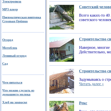
Электропила
Советский челов
MP3 плеер
Всего каких-то 40
Пневматическая винтовка
советского челове
Crosman Optimus
Строительство св
Огород
Наверное, многие 
Мотоблок
Действительно, мо
Ленивый огород
Сад
Строительство св
Задумываясь о стр
Чем питаться
Читать далее »
Что можно сделать из
домашнего молока
Хлеб на закваске
Рекс