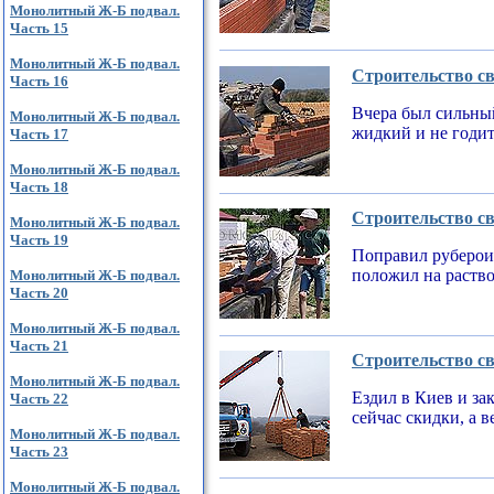
Монолитный Ж-Б подвал.
Часть 15
Монолитный Ж-Б подвал.
Строительство св
Часть 16
Вчера был сильный
Монолитный Ж-Б подвал.
жидкий и не годи
Часть 17
Монолитный Ж-Б подвал.
Часть 18
Строительство св
Монолитный Ж-Б подвал.
Часть 19
Поправил рубероид
положил на раств
Монолитный Ж-Б подвал.
Часть 20
Монолитный Ж-Б подвал.
Часть 21
Строительство св
Монолитный Ж-Б подвал.
Ездил в Киев и за
Часть 22
сейчас скидки, а 
Монолитный Ж-Б подвал.
Часть 23
Монолитный Ж-Б подвал.