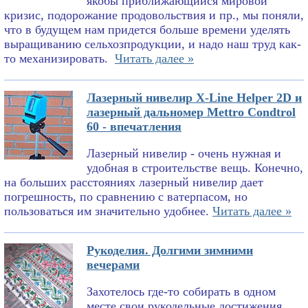
якобы приближающийся мировой
кризис, подорожание продовольствия и пр., мы поняли,
что в будущем нам придется больше времени уделять
выращиванию сельхозпродукции, и надо наш труд как-
то механизировать.
Читать далее »
Лазерный нивелир X-Line Helper 2D и
лазерный дальномер Mettro Condtrol
60 - впечатления
Лазерный нивелир - очень нужная и
удобная в строительстве вещь. Конечно,
на больших расстояниях лазерный нивелир дает
погрешность, по сравнению с ватерпасом, но
пользоваться им значительно удобнее.
Читать далее »
Рукоделия. Долгими зимними
вечерами
Захотелось где-то собирать в одном
месте свои рукодельные достижения.