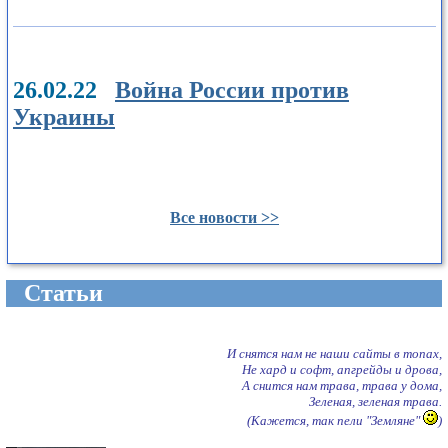
26.02.22
Война России против
Украины
Все новости >>
Cтатьи
И снятся нам не наши сайты в топах,
Не хард и софт, апгрейды и дрова,
А снится нам трава, трава у дома,
Зеленая, зеленая трава.
(Кажется, так пели "Земляне"
)