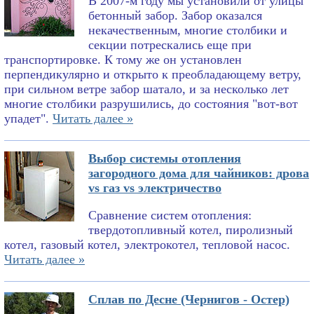
В 2007-м году мы установили от улицы
бетонный забор. Забор оказался
некачественным, многие столбики и
секции потрескались еще при
транспортировке. К тому же он установлен
перпендикулярно и открыто к преобладающему ветру,
при сильном ветре забор шатало, и за несколько лет
многие столбики разрушились, до состояния "вот-вот
упадет".
Читать далее »
Выбор системы отопления
загородного дома для чайников: дрова
vs газ vs электричество
Сравнение систем отопления:
твердотопливный котел, пиролизный
котел, газовый котел, электрокотел, тепловой насос.
Читать далее »
Сплав по Десне (Чернигов - Остер)