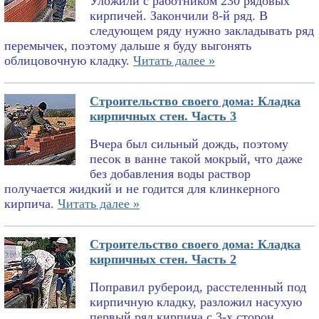
Уложили с работником 230 рядовых
кирпичей. Закончили 8-й ряд. В
следующем ряду нужно закладывать ряд
перемычек, поэтому дальше я буду выгонять
облицовочную кладку.
Читать далее »
Строительство своего дома: Кладка
кирпичных стен. Часть 3
Вчера был сильный дождь, поэтому
песок в ванне такой мокрый, что даже
без добавления воды раствор
получается жидкий и не годится для клинкерного
кирпича.
Читать далее »
Строительство своего дома: Кладка
кирпичных стен. Часть 2
Поправил рубероид, расстеленный под
кирпичную кладку, разложил насухую
первый ряд кирпича с 3-х сторон,