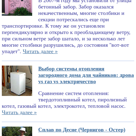
В 2007-м году мы установили от улицы
бетонный забор. Забор оказался
некачественным, многие столбики и
секции потрескались еще при
транспортировке. К тому же он установлен
перпендикулярно и открыто к преобладающему ветру,
при сильном ветре забор шатало, и за несколько лет
многие столбики разрушились, до состояния "вот-вот
упадет".
Читать далее »
Выбор системы отопления
загородного дома для чайников: дрова
vs газ vs электричество
Сравнение систем отопления:
твердотопливный котел, пиролизный
котел, газовый котел, электрокотел, тепловой насос.
Читать далее »
Сплав по Десне (Чернигов - Остер)