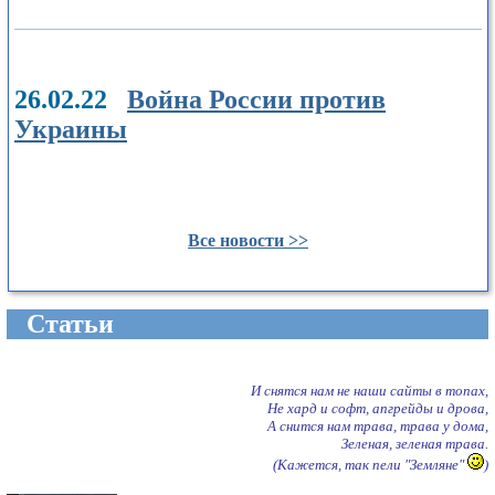
26.02.22
Война России против
Украины
Все новости >>
Cтатьи
И снятся нам не наши сайты в топах,
Не хард и софт, апгрейды и дрова,
А снится нам трава, трава у дома,
Зеленая, зеленая трава.
(Кажется, так пели "Земляне"
)