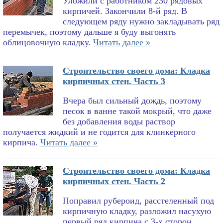
Уложили с работником 230 рядовых
кирпичей. Закончили 8-й ряд. В
следующем ряду нужно закладывать ряд
перемычек, поэтому дальше я буду выгонять
облицовочную кладку.
Читать далее »
Строительство своего дома: Кладка
кирпичных стен. Часть 3
Вчера был сильный дождь, поэтому
песок в ванне такой мокрый, что даже
без добавления воды раствор
получается жидкий и не годится для клинкерного
кирпича.
Читать далее »
Строительство своего дома: Кладка
кирпичных стен. Часть 2
Поправил рубероид, расстеленный под
кирпичную кладку, разложил насухую
первый ряд кирпича с 3-х сторон,