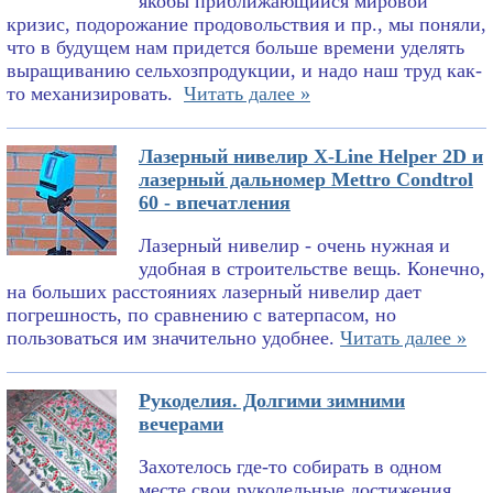
якобы приближающийся мировой
кризис, подорожание продовольствия и пр., мы поняли,
что в будущем нам придется больше времени уделять
выращиванию сельхозпродукции, и надо наш труд как-
то механизировать.
Читать далее »
Лазерный нивелир X-Line Helper 2D и
лазерный дальномер Mettro Condtrol
60 - впечатления
Лазерный нивелир - очень нужная и
удобная в строительстве вещь. Конечно,
на больших расстояниях лазерный нивелир дает
погрешность, по сравнению с ватерпасом, но
пользоваться им значительно удобнее.
Читать далее »
Рукоделия. Долгими зимними
вечерами
Захотелось где-то собирать в одном
месте свои рукодельные достижения.