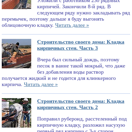
Уложили с работником 230 рядовых
кирпичей. Закончили 8-й ряд. В
следующем ряду нужно закладывать ряд
перемычек, поэтому дальше я буду выгонять
облицовочную кладку.
Читать далее »
Строительство своего дома: Кладка
кирпичных стен. Часть 3
Вчера был сильный дождь, поэтому
песок в ванне такой мокрый, что даже
без добавления воды раствор
получается жидкий и не годится для клинкерного
кирпича.
Читать далее »
Строительство своего дома: Кладка
кирпичных стен. Часть 2
Поправил рубероид, расстеленный под
кирпичную кладку, разложил насухую
первый ряд кирпича с 3-х сторон,