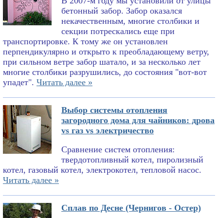
В 2007-м году мы установили от улицы
бетонный забор. Забор оказался
некачественным, многие столбики и
секции потрескались еще при
транспортировке. К тому же он установлен
перпендикулярно и открыто к преобладающему ветру,
при сильном ветре забор шатало, и за несколько лет
многие столбики разрушились, до состояния "вот-вот
упадет".
Читать далее »
Выбор системы отопления
загородного дома для чайников: дрова
vs газ vs электричество
Сравнение систем отопления:
твердотопливный котел, пиролизный
котел, газовый котел, электрокотел, тепловой насос.
Читать далее »
Сплав по Десне (Чернигов - Остер)