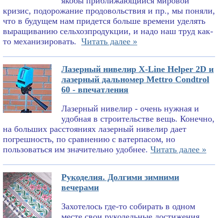
якобы приближающийся мировой
кризис, подорожание продовольствия и пр., мы поняли,
что в будущем нам придется больше времени уделять
выращиванию сельхозпродукции, и надо наш труд как-
то механизировать.
Читать далее »
Лазерный нивелир X-Line Helper 2D и
лазерный дальномер Mettro Condtrol
60 - впечатления
Лазерный нивелир - очень нужная и
удобная в строительстве вещь. Конечно,
на больших расстояниях лазерный нивелир дает
погрешность, по сравнению с ватерпасом, но
пользоваться им значительно удобнее.
Читать далее »
Рукоделия. Долгими зимними
вечерами
Захотелось где-то собирать в одном
месте свои рукодельные достижения.