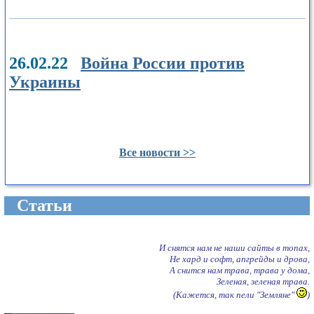
26.02.22
Война России против
Украины
Все новости >>
Cтатьи
И снятся нам не наши сайты в топах,
Не хард и софт, апгрейды и дрова,
А снится нам трава, трава у дома,
Зеленая, зеленая трава.
(Кажется, так пели "Земляне"
)