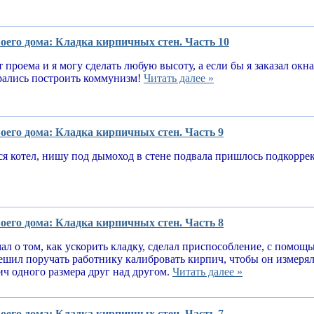
оего дома: Кладка кирпичных стен. Часть 10
т проема и я могу сделать любую высоту, а если бы я заказал окн
рались построить коммунизм!
Читать далее »
оего дома: Кладка кирпичных стен. Часть 9
я котел, нишу под дымоход в стене подвала пришлось подкорре
оего дома: Кладка кирпичных стен. Часть 8
ал о том, как ускорить кладку, сделал приспособление, с помощ
решил поручать работнику калибровать кирпич, чтобы он измеря
ч одного размера друг над другом.
Читать далее »
оего дома: Кладка кирпичных стен. Часть 7