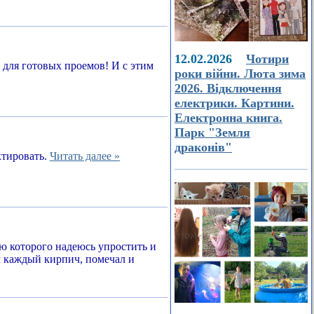
12.02.2026
Чотири
а для готовых проемов! И с этим
роки війни. Люта зима
2026. Відключення
електрики. Картини.
Електронна книга.
Парк "Земля
драконів"
ктировать.
Читать далее »
ью которого надеюсь упростить и
л каждый кирпич, помечал и