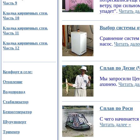
Часть 9
ветру, при сильном
упадет".
Читать да
Кладка кирпичных стен.
Часть 10
Выбор системы от
Кладка кирпичных стен.
Часть 11
Сравнение систем 
Кладка кирпичных стен.
насос.
Читать дале
Часть 12
Сплав по Десне (
Комфорт в селе:
Мы запросили Цен
Отопление
ахинею.
Читать да
Водопровод
Стабилизатор
Сплав по Роси
Бензогенератор
С чего начинается
Шуруповерт
Читать далее »
Триммер