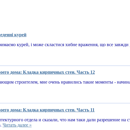
еденні курей
имаємо курей, і може скластися хибне враження, що все завжди у
оего дома: Кладка кирпичных стен. Часть 12
ающим строителем, мне очень нравились такие моменты - начин
оего дома: Кладка кирпичных стен. Часть 11
тектурного отдела и сказали, что нам таки дали разрешение на 
).
Читать далее »