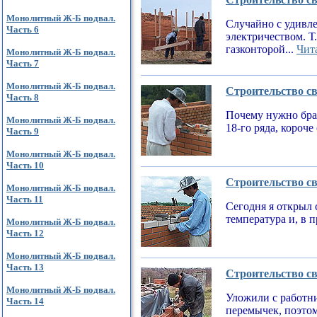
Монолитный Ж-Б подвал.
Случайно с удивле
Часть 6
электричеством. Т
газконторой...
Чита
Монолитный Ж-Б подвал.
Часть 7
Монолитный Ж-Б подвал.
Строительство св
Часть 8
Почему нужно брат
Монолитный Ж-Б подвал.
18-го ряда, короч
Часть 9
Монолитный Ж-Б подвал.
Часть 10
Строительство св
Монолитный Ж-Б подвал.
Часть 11
Сегодня я открыл 
температура и, в 
Монолитный Ж-Б подвал.
Часть 12
Монолитный Ж-Б подвал.
Часть 13
Строительство св
Монолитный Ж-Б подвал.
Уложили с работни
Часть 14
перемычек, поэтом