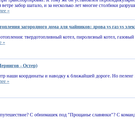
 ветре забор шатало, и за несколько лет многие столбики разруш
лее »
опления загородного дома для чайников: дрова vs газ vs эле
отопления: твердотопливный котел, пиролизный котел, газовый 
е »
Чернигов - Остер)
тр наши координаты и наводку к ближайшей дороге. Но пеленг 
лее »
 путешествие? С обнимашек под "Прощанье славянки"? С команд