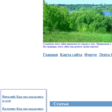
Создатели этого сайта переехали из города в село. Привыкшие к
На страницах этого сайта они делятся своим опытом.
Главная
Карта сайта
Форум
Лента 
Виталий: Как мы оказались
в селе
Cтатьи
Валерия: Как мы оказались