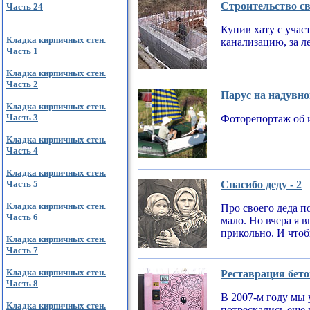
Строительство св
Часть 24
Купив хату с учас
Кладка кирпичных стен.
канализацию, за л
Часть 1
Кладка кирпичных стен.
Часть 2
Парус на надувно
Кладка кирпичных стен.
Часть 3
Фоторепортаж об 
Кладка кирпичных стен.
Часть 4
Кладка кирпичных стен.
Часть 5
Спасибо деду - 2
Кладка кирпичных стен.
Про своего деда по
Часть 6
мало. Но вчера я 
прикольно. И чтобы
Кладка кирпичных стен.
Часть 7
Кладка кирпичных стен.
Реставрация бето
Часть 8
В 2007-м году мы 
Кладка кирпичных стен.
потрескались еще 