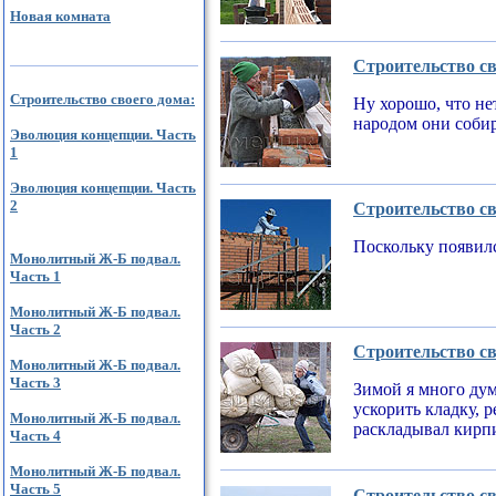
Новая комната
Строительство св
Строительство своего дома:
Ну хорошо, что не
народом они соби
Эволюция концепции. Часть
1
Эволюция концепции. Часть
2
Строительство св
Поскольку появилс
Монолитный Ж-Б подвал.
Часть 1
Монолитный Ж-Б подвал.
Часть 2
Строительство св
Монолитный Ж-Б подвал.
Часть 3
Зимой я много дум
ускорить кладку, 
Монолитный Ж-Б подвал.
раскладывал кирпи
Часть 4
Монолитный Ж-Б подвал.
Часть 5
Строительство св