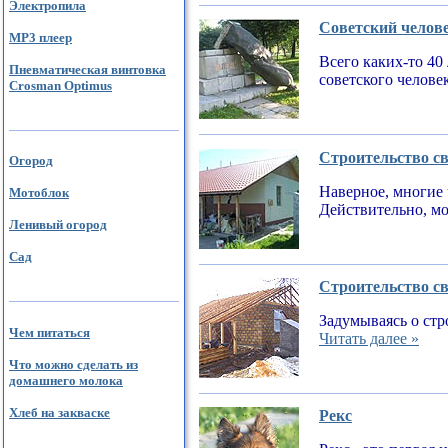
Электропила
Советский челов
MP3 плеер
Всего каких-то 40
Пневматическая винтовка
советского челове
Crosman Optimus
Строительство св
Огород
Наверное, многие 
Мотоблок
Действительно, мо
Ленивый огород
Сад
Строительство св
Задумываясь о стр
Чем питаться
Читать далее »
Что можно сделать из
домашнего молока
Хлеб на закваске
Рекс