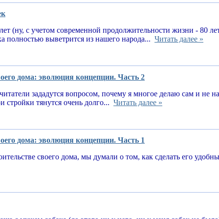
ек
 лет (ну, с учетом современной продолжительности жизни - 80 ле
ка полностью выветрится из нашего народа...
Читать далее »
оего дома: эволюция концепции. Часть 2
читатели зададутся вопросом, почему я многое делаю сам и не 
и стройки тянутся очень долго...
Читать далее »
оего дома: эволюция концепции. Часть 1
оительстве своего дома, мы думали о том, как сделать его удоб