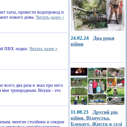
онт хаты, провести водопровод и
амент нового дома.
Читать далее »
24.02.24
Два роки
війни
ной ПВХ лодки.
Читать далее »
е всего два раза и знал про него
я мне троюродным. Внуки - это
11.08.23
Другий рік
війни. Відпустка.
енным, многие столбики и секции
Блекаут. Життя в селі
о и открыто к преобладающему