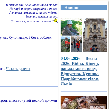
И снятся нам не наши сайты в топах,
Новини
Не хард и софт, апгрейды и дрова,
А снится нам трава, трава у дома,
Зеленая, зеленая трава.
(Кажется, так пели "Земляне"
)
 нас було гладко і без проблем.
03.06.2026
Весна
2026. Війна. Кінець
навчального року.
ать.
Читать далее »
Відпустка. Курник.
Подрібнювач гілок.
Львів
строительство (этой весной должен