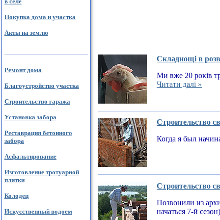
в селе
Покупка дома и участка
Акты на землю
Складнощі в розв
Ремонт дома
Ми вже 20 років тр
Читати далі »
Благоустройство участка
Строительство гаража
Установка забора
Строительство св
Реставрация бетонного
Когда я был начин
забора
Асфальтирование
Изготовление тротуарной
плитки
Строительство св
Колодец
Позвонили из архи
начаться 7-й сезон
Искусственный водоем