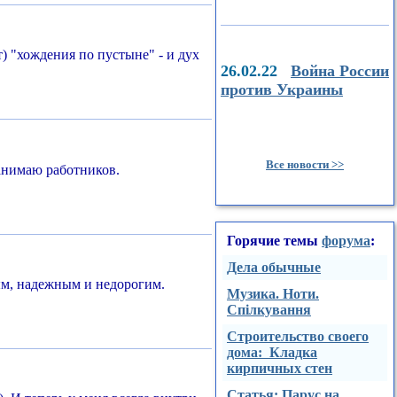
т) "хождения по пустыне" - и дух
26.02.22
Война России
против Украины
Все новости >>
нанимаю работников.
Горячие темы
форума
:
Дела обычные
ным, надежным и недорогим.
Музика. Ноти.
Спілкування
Строительство своего
дома: Кладка
кирпичных стен
Стaтья: Парус на