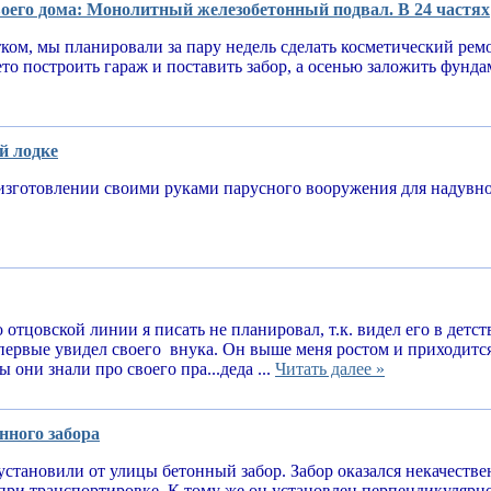
оего дома: Монолитный железобетонный подвал. В 24 частях
тком, мы планировали за пару недель сделать косметический рем
ето построить гараж и поставить забор, а осенью заложить фунд
й лодке
изготовлении своими руками парусного вооружения для надув
 отцовской линии я писать не планировал, т.к. видел его в детств
впервые увидел своего внука. Он выше меня ростом и приходитс
 они знали про своего пра...деда ...
Читать далее »
нного забора
установили от улицы бетонный забор. Забор оказался некачеств
при транспортировке. К тому же он установлен перпендикулярн