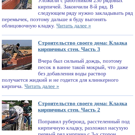
Уложили с работником 230 рядовых
кирпичей. Закончили 8-й ряд. В
следующем ряду нужно закладывать ряд
перемычек, поэтому дальше я буду выгонять
облицовочную кладку.
Читать далее »
Строительство своего дома: Кладка
кирпичных стен. Часть 3
Вчера был сильный дождь, поэтому
песок в ванне такой мокрый, что даже
без добавления воды раствор
получается жидкий и не годится для клинкерного
кирпича.
Читать далее »
Строительство своего дома: Кладка
кирпичных стен. Часть 2
Поправил рубероид, расстеленный под
кирпичную кладку, разложил насухую
первый ряд кирпича с 3-х сторон,