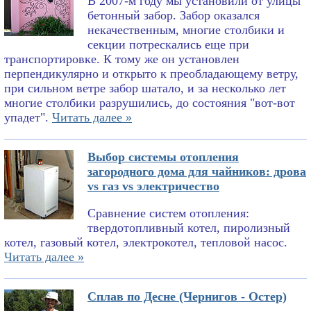
В 2007-м году мы установили от улицы
бетонный забор. Забор оказался
некачественным, многие столбики и
секции потрескались еще при
транспортировке. К тому же он установлен
перпендикулярно и открыто к преобладающему ветру,
при сильном ветре забор шатало, и за несколько лет
многие столбики разрушились, до состояния "вот-вот
упадет".
Читать далее »
Выбор системы отопления
загородного дома для чайников: дрова
vs газ vs электричество
Сравнение систем отопления:
твердотопливный котел, пиролизный
котел, газовый котел, электрокотел, тепловой насос.
Читать далее »
Сплав по Десне (Чернигов - Остер)