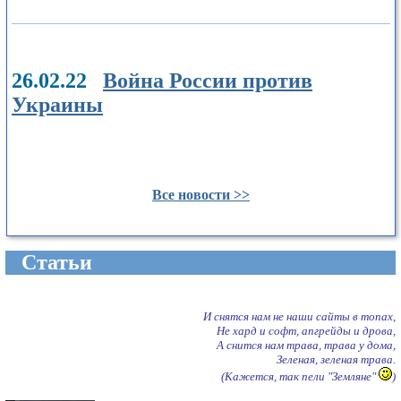
26.02.22
Война России против
Украины
Все новости >>
Cтатьи
И снятся нам не наши сайты в топах,
Не хард и софт, апгрейды и дрова,
А снится нам трава, трава у дома,
Зеленая, зеленая трава.
(Кажется, так пели "Земляне"
)