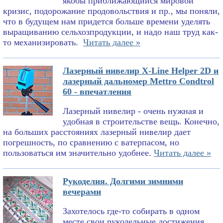
якобы приближающийся мировой
кризис, подорожание продовольствия и пр., мы поняли,
что в будущем нам придется больше времени уделять
выращиванию сельхозпродукции, и надо наш труд как-
то механизировать.
Читать далее »
Лазерный нивелир X-Line Helper 2D и
лазерный дальномер Mettro Condtrol
60 - впечатления
Лазерный нивелир - очень нужная и
удобная в строительстве вещь. Конечно,
на больших расстояниях лазерный нивелир дает
погрешность, по сравнению с ватерпасом, но
пользоваться им значительно удобнее.
Читать далее »
Рукоделия. Долгими зимними
вечерами
Захотелось где-то собирать в одном
месте свои рукодельные достижения.