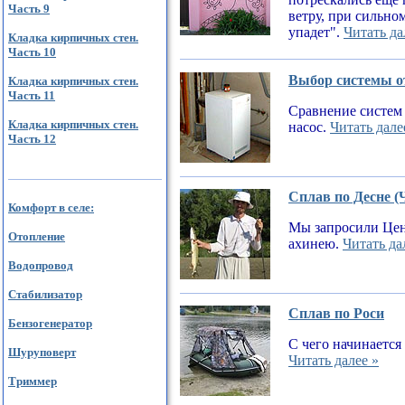
Часть 9
ветру, при сильном
упадет".
Читать да
Кладка кирпичных стен.
Часть 10
Выбор системы от
Кладка кирпичных стен.
Часть 11
Сравнение систем 
Кладка кирпичных стен.
насос.
Читать дале
Часть 12
Сплав по Десне (
Комфорт в селе:
Мы запросили Цен
Отопление
ахинею.
Читать да
Водопровод
Стабилизатор
Сплав по Роси
Бензогенератор
С чего начинается
Шуруповерт
Читать далее »
Триммер