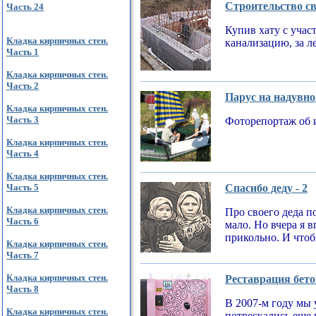
Строительство св
Часть 24
Купив хату с учас
Кладка кирпичных стен.
канализацию, за л
Часть 1
Кладка кирпичных стен.
Часть 2
Парус на надувно
Кладка кирпичных стен.
Часть 3
Фоторепортаж об 
Кладка кирпичных стен.
Часть 4
Кладка кирпичных стен.
Часть 5
Спасибо деду - 2
Кладка кирпичных стен.
Про своего деда по
Часть 6
мало. Но вчера я 
прикольно. И чтобы
Кладка кирпичных стен.
Часть 7
Кладка кирпичных стен.
Реставрация бето
Часть 8
В 2007-м году мы 
Кладка кирпичных стен.
потрескались еще 