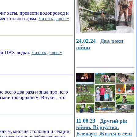
онт хаты, провести водопровод и
амент нового дома.
Читать далее »
24.02.24
Два роки
війни
ной ПВХ лодки.
Читать далее »
е всего два раза и знал про него
я мне троюродным. Внуки - это
11.08.23
Другий рік
війни. Відпустка.
енным, многие столбики и секции
Блекаут. Життя в селі
о и открыто к преобладающему