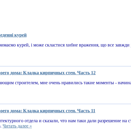
еденні курей
имаємо курей, і може скластися хибне враження, що все завжди у
оего дома: Кладка кирпичных стен. Часть 12
ающим строителем, мне очень нравились такие моменты - начин
оего дома: Кладка кирпичных стен. Часть 11
тектурного отдела и сказали, что нам таки дали разрешение на 
).
Читать далее »