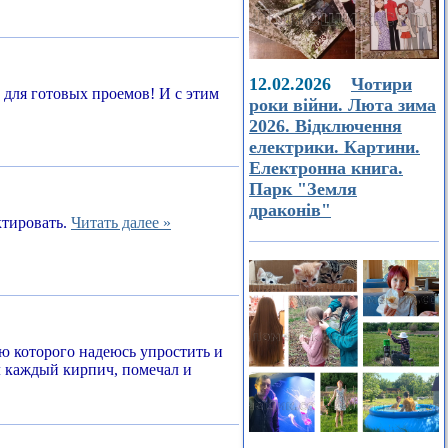
12.02.2026
Чотири
а для готовых проемов! И с этим
роки війни. Люта зима
2026. Відключення
електрики. Картини.
Електронна книга.
Парк "Земля
драконів"
ктировать.
Читать далее »
ью которого надеюсь упростить и
л каждый кирпич, помечал и