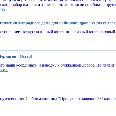
 ветре забор шатало, и за несколько лет многие столбики разруш
лее »
опления загородного дома для чайников: дрова vs газ vs эле
отопления: твердотопливный котел, пиролизный котел, газовый 
е »
Чернигов - Остер)
тр наши координаты и наводку к ближайшей дороге. Но пеленг 
лее »
 путешествие? С обнимашек под "Прощанье славянки"? С команд