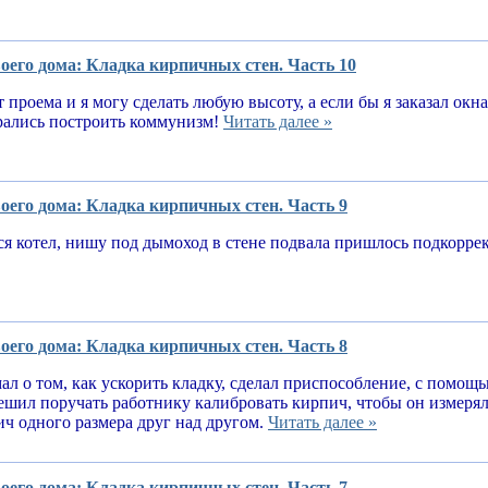
оего дома: Кладка кирпичных стен. Часть 10
т проема и я могу сделать любую высоту, а если бы я заказал окн
рались построить коммунизм!
Читать далее »
оего дома: Кладка кирпичных стен. Часть 9
я котел, нишу под дымоход в стене подвала пришлось подкорре
оего дома: Кладка кирпичных стен. Часть 8
ал о том, как ускорить кладку, сделал приспособление, с помощ
решил поручать работнику калибровать кирпич, чтобы он измеря
ч одного размера друг над другом.
Читать далее »
оего дома: Кладка кирпичных стен. Часть 7