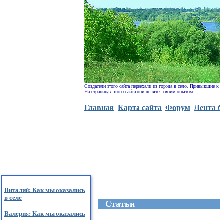
Создатели этого сайта переехали из города в село. Привыкшие к
На страницах этого сайта они делятся своим опытом.
Главная
Карта сайта
Форум
Лента 
Виталий: Как мы оказались
в селе
Cтатьи
Валерия: Как мы оказались