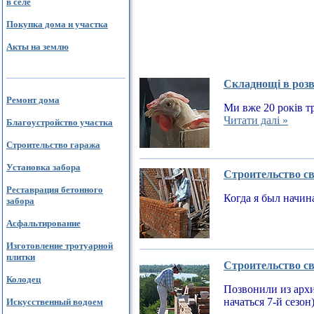
в селе
Покупка дома и участка
Акты на землю
Складнощі в розв
Ремонт дома
Ми вже 20 років тр
Читати далі »
Благоустройство участка
Строительство гаража
Установка забора
Строительство св
Реставрация бетонного
Когда я был начин
забора
Асфальтирование
Изготовление тротуарной
плитки
Строительство св
Колодец
Позвонили из архи
начаться 7-й сезон
Искусственный водоем