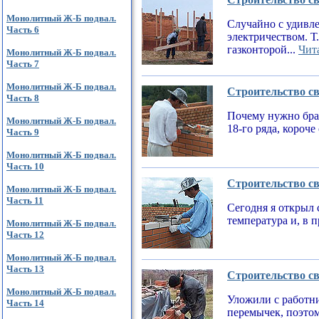
Монолитный Ж-Б подвал.
Случайно с удивле
Часть 6
электричеством. Т
газконторой...
Чита
Монолитный Ж-Б подвал.
Часть 7
Монолитный Ж-Б подвал.
Строительство св
Часть 8
Почему нужно брат
Монолитный Ж-Б подвал.
18-го ряда, короч
Часть 9
Монолитный Ж-Б подвал.
Часть 10
Строительство св
Монолитный Ж-Б подвал.
Часть 11
Сегодня я открыл 
температура и, в 
Монолитный Ж-Б подвал.
Часть 12
Монолитный Ж-Б подвал.
Часть 13
Строительство св
Монолитный Ж-Б подвал.
Уложили с работни
Часть 14
перемычек, поэтом