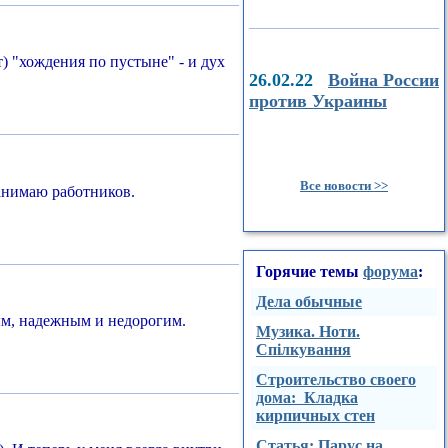
т) "хождения по пустыне" - и дух
26.02.22
Война России
против Украины
Все новости >>
нанимаю работников.
Горячие темы
форума
:
Дела обычные
ным, надежным и недорогим.
Музика. Ноти.
Спілкування
Строительство своего
дома: Кладка
кирпичных стен
Стaтья: Парус на