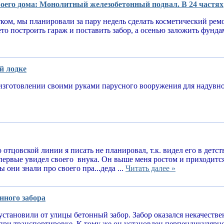
оего дома: Монолитный железобетонный подвал. В 24 частях
тком, мы планировали за пару недель сделать косметический рем
ето построить гараж и поставить забор, а осенью заложить фунд
й лодке
изготовлении своими руками парусного вооружения для надув
 отцовской линии я писать не планировал, т.к. видел его в детств
впервые увидел своего внука. Он выше меня ростом и приходитс
 они знали про своего пра...деда ...
Читать далее »
нного забора
установили от улицы бетонный забор. Забор оказался некачеств
при транспортировке. К тому же он установлен перпендикулярн