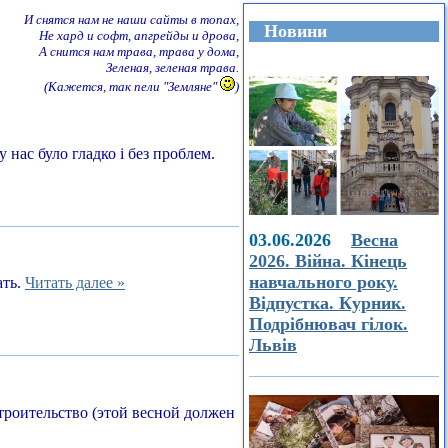
И снятся нам не наши сайты в топах,
Новини
Не хард и софт, апгрейды и дрова,
А снится нам трава, трава у дома,
Зеленая, зеленая трава.
(Кажется, так пели "Земляне"
)
 нас було гладко і без проблем.
03.06.2026
Весна
2026. Війна. Кінець
навчального року.
ать.
Читать далее »
Відпустка. Курник.
Подрібнювач гілок.
Львів
строительство (этой весной должен