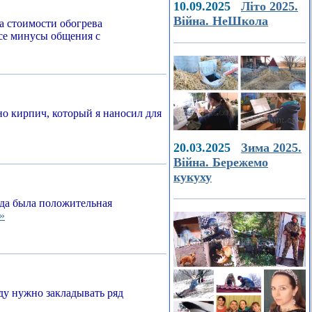
10.09.2025
Літо 2025.
Війна. НеШкола
а стоимости обогрева
все минусы общения с
о кирпич, который я наносил для
20.03.2025
Зима 2025.
Війна. Бережемо
кукуху
егда была положительная
»
ду нужно закладывать ряд