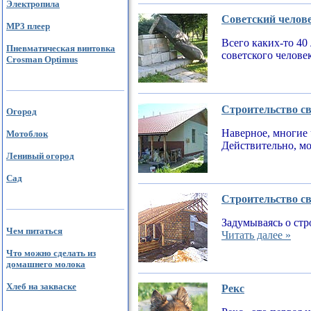
Электропила
Советский челов
MP3 плеер
Всего каких-то 40
Пневматическая винтовка
советского челове
Crosman Optimus
Строительство св
Огород
Наверное, многие 
Мотоблок
Действительно, мо
Ленивый огород
Сад
Строительство св
Задумываясь о стр
Чем питаться
Читать далее »
Что можно сделать из
домашнего молока
Хлеб на закваске
Рекс