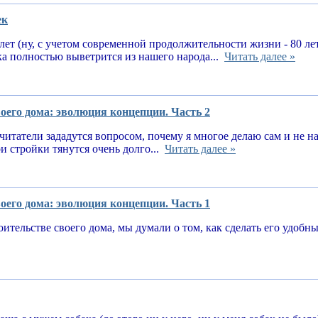
ек
 лет (ну, с учетом современной продолжительности жизни - 80 ле
ка полностью выветрится из нашего народа...
Читать далее »
оего дома: эволюция концепции. Часть 2
читатели зададутся вопросом, почему я многое делаю сам и не 
и стройки тянутся очень долго...
Читать далее »
оего дома: эволюция концепции. Часть 1
оительстве своего дома, мы думали о том, как сделать его удоб