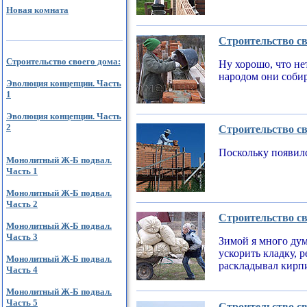
Новая комната
Строительство св
Строительство своего дома:
Ну хорошо, что не
народом они соби
Эволюция концепции. Часть
1
Эволюция концепции. Часть
2
Строительство св
Поскольку появилс
Монолитный Ж-Б подвал.
Часть 1
Монолитный Ж-Б подвал.
Часть 2
Строительство св
Монолитный Ж-Б подвал.
Часть 3
Зимой я много дум
ускорить кладку, 
Монолитный Ж-Б подвал.
раскладывал кирпи
Часть 4
Монолитный Ж-Б подвал.
Часть 5
Строительство св