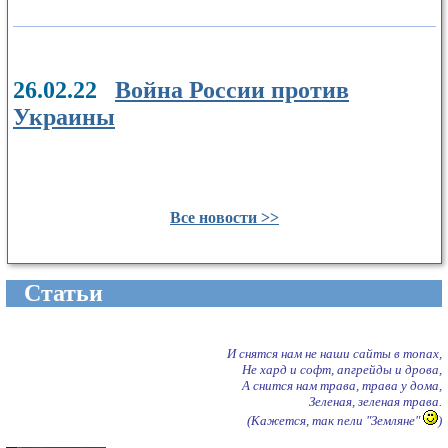
26.02.22
Война России против
Украины
Все новости >>
Cтатьи
И снятся нам не наши сайты в топах,
Не хард и софт, апгрейды и дрова,
А снится нам трава, трава у дома,
Зеленая, зеленая трава.
(Кажется, так пели "Земляне"
)