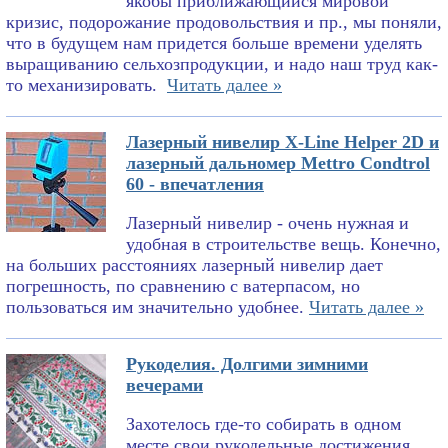
якобы приближающийся мировой
кризис, подорожание продовольствия и пр., мы поняли,
что в будущем нам придется больше времени уделять
выращиванию сельхозпродукции, и надо наш труд как-
то механизировать.
Читать далее »
Лазерный нивелир X-Line Helper 2D и
лазерный дальномер Mettro Condtrol
60 - впечатления
Лазерный нивелир - очень нужная и
удобная в строительстве вещь. Конечно,
на больших расстояниях лазерный нивелир дает
погрешность, по сравнению с ватерпасом, но
пользоваться им значительно удобнее.
Читать далее »
Рукоделия. Долгими зимними
вечерами
Захотелось где-то собирать в одном
месте свои рукодельные достижения.