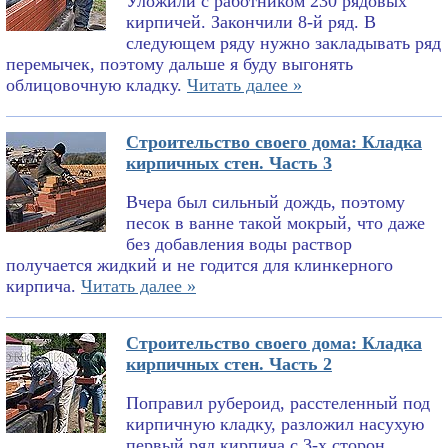
Уложили с работником 230 рядовых
кирпичей. Закончили 8-й ряд. В
следующем ряду нужно закладывать ряд
перемычек, поэтому дальше я буду выгонять
облицовочную кладку.
Читать далее »
Строительство своего дома: Кладка
кирпичных стен. Часть 3
Вчера был сильный дождь, поэтому
песок в ванне такой мокрый, что даже
без добавления воды раствор
получается жидкий и не годится для клинкерного
кирпича.
Читать далее »
Строительство своего дома: Кладка
кирпичных стен. Часть 2
Поправил рубероид, расстеленный под
кирпичную кладку, разложил насухую
первый ряд кирпича с 3-х сторон,