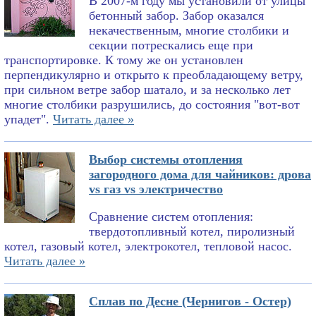
В 2007-м году мы установили от улицы
бетонный забор. Забор оказался
некачественным, многие столбики и
секции потрескались еще при
транспортировке. К тому же он установлен
перпендикулярно и открыто к преобладающему ветру,
при сильном ветре забор шатало, и за несколько лет
многие столбики разрушились, до состояния "вот-вот
упадет".
Читать далее »
Выбор системы отопления
загородного дома для чайников: дрова
vs газ vs электричество
Сравнение систем отопления:
твердотопливный котел, пиролизный
котел, газовый котел, электрокотел, тепловой насос.
Читать далее »
Сплав по Десне (Чернигов - Остер)