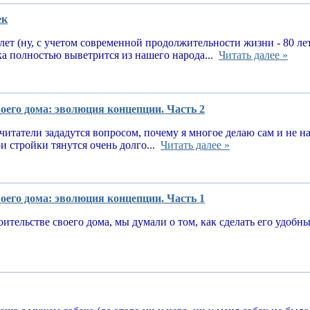
ек
 лет (ну, с учетом современной продолжительности жизни - 80 ле
ка полностью выветрится из нашего народа...
Читать далее »
оего дома: эволюция концепции. Часть 2
читатели зададутся вопросом, почему я многое делаю сам и не 
и стройки тянутся очень долго...
Читать далее »
оего дома: эволюция концепции. Часть 1
оительстве своего дома, мы думали о том, как сделать его удоб