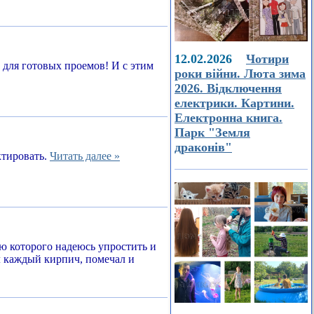
12.02.2026
Чотири
а для готовых проемов! И с этим
роки війни. Люта зима
2026. Відключення
електрики. Картини.
Електронна книга.
Парк "Земля
драконів"
ктировать.
Читать далее »
ью которого надеюсь упростить и
л каждый кирпич, помечал и