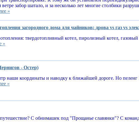
 ветре забор шатало, и за несколько лет многие столбики разруш
лее »
опления загородного дома для чайников: дрова vs газ vs эле
отопления: твердотопливный котел, пиролизный котел, газовый 
е »
Чернигов - Остер)
тр наши координаты и наводку к ближайшей дороге. Но пеленг 
лее »
 путешествие? С обнимашек под "Прощанье славянки"? С команд