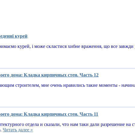
еденні курей
имаємо курей, і може скластися хибне враження, що все завжди у
оего дома: Кладка кирпичных стен. Часть 12
ающим строителем, мне очень нравились такие моменты - начин
оего дома: Кладка кирпичных стен. Часть 11
тектурного отдела и сказали, что нам таки дали разрешение на 
).
Читать далее »