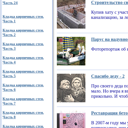
Строительство св
Часть 24
Купив хату с учас
Кладка кирпичных стен.
канализацию, за л
Часть 1
Кладка кирпичных стен.
Часть 2
Парус на надувно
Кладка кирпичных стен.
Часть 3
Фоторепортаж об 
Кладка кирпичных стен.
Часть 4
Кладка кирпичных стен.
Часть 5
Спасибо деду - 2
Кладка кирпичных стен.
Про своего деда по
Часть 6
мало. Но вчера я 
прикольно. И чтобы
Кладка кирпичных стен.
Часть 7
Кладка кирпичных стен.
Реставрация бето
Часть 8
В 2007-м году мы 
Кладка кирпичных стен.
потрескались еще 