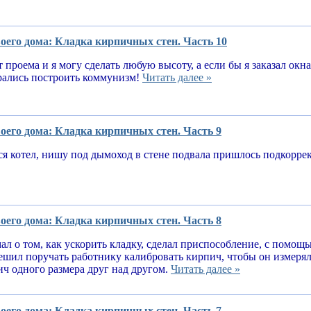
оего дома: Кладка кирпичных стен. Часть 10
т проема и я могу сделать любую высоту, а если бы я заказал окн
рались построить коммунизм!
Читать далее »
оего дома: Кладка кирпичных стен. Часть 9
я котел, нишу под дымоход в стене подвала пришлось подкорре
оего дома: Кладка кирпичных стен. Часть 8
ал о том, как ускорить кладку, сделал приспособление, с помощ
решил поручать работнику калибровать кирпич, чтобы он измеря
ч одного размера друг над другом.
Читать далее »
оего дома: Кладка кирпичных стен. Часть 7