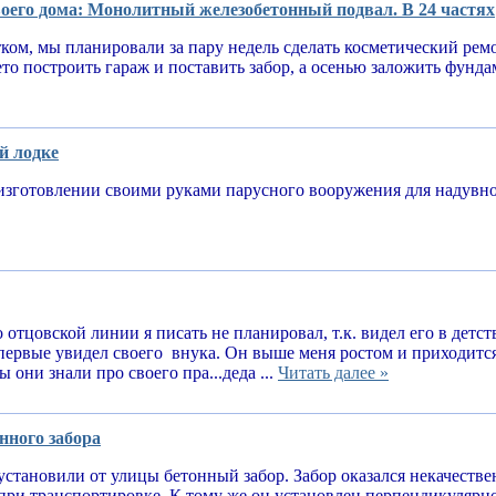
оего дома: Монолитный железобетонный подвал. В 24 частях
тком, мы планировали за пару недель сделать косметический рем
ето построить гараж и поставить забор, а осенью заложить фунд
й лодке
изготовлении своими руками парусного вооружения для надув
 отцовской линии я писать не планировал, т.к. видел его в детств
впервые увидел своего внука. Он выше меня ростом и приходитс
 они знали про своего пра...деда ...
Читать далее »
нного забора
установили от улицы бетонный забор. Забор оказался некачеств
при транспортировке. К тому же он установлен перпендикулярн