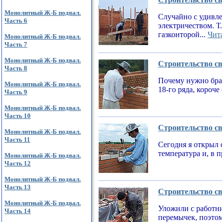
Монолитный Ж-Б подвал.
Случайно с удивле
Часть 6
электричеством. Т
газконторой...
Чита
Монолитный Ж-Б подвал.
Часть 7
Монолитный Ж-Б подвал.
Строительство св
Часть 8
Почему нужно брат
Монолитный Ж-Б подвал.
18-го ряда, короч
Часть 9
Монолитный Ж-Б подвал.
Часть 10
Строительство св
Монолитный Ж-Б подвал.
Часть 11
Сегодня я открыл 
температура и, в 
Монолитный Ж-Б подвал.
Часть 12
Монолитный Ж-Б подвал.
Часть 13
Строительство св
Монолитный Ж-Б подвал.
Уложили с работни
Часть 14
перемычек, поэтом