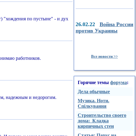
т) "хождения по пустыне" - и дух
26.02.22
Война России
против Украины
Все новости >>
нанимаю работников.
Горячие темы
форума
:
Дела обычные
ным, надежным и недорогим.
Музика. Ноти.
Спілкування
Строительство своего
дома: Кладка
кирпичных стен
Стaтья: Парус на