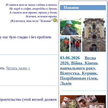
И снятся нам не наши сайты в топах,
Новини
Не хард и софт, апгрейды и дрова,
А снится нам трава, трава у дома,
Зеленая, зеленая трава.
(Кажется, так пели "Земляне"
)
 нас було гладко і без проблем.
03.06.2026
Весна
2026. Війна. Кінець
навчального року.
ать.
Читать далее »
Відпустка. Курник.
Подрібнювач гілок.
Львів
строительство (этой весной должен