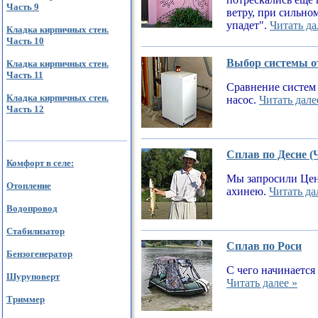
Часть 9
ветру, при сильном
упадет".
Читать да
Кладка кирпичных стен.
Часть 10
Выбор системы от
Кладка кирпичных стен.
Часть 11
Сравнение систем 
Кладка кирпичных стен.
насос.
Читать дале
Часть 12
Сплав по Десне (
Комфорт в селе:
Мы запросили Цен
Отопление
ахинею.
Читать да
Водопровод
Стабилизатор
Сплав по Роси
Бензогенератор
С чего начинается
Шуруповерт
Читать далее »
Триммер