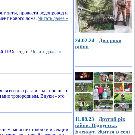
онт хаты, провести водопровод и
амент нового дома.
Читать далее »
24.02.24
Два роки
війни
ной ПВХ лодки.
Читать далее »
е всего два раза и знал про него
я мне троюродным. Внуки - это
11.08.23
Другий рік
війни. Відпустка.
енным, многие столбики и секции
Блекаут. Життя в селі
о и открыто к преобладающему