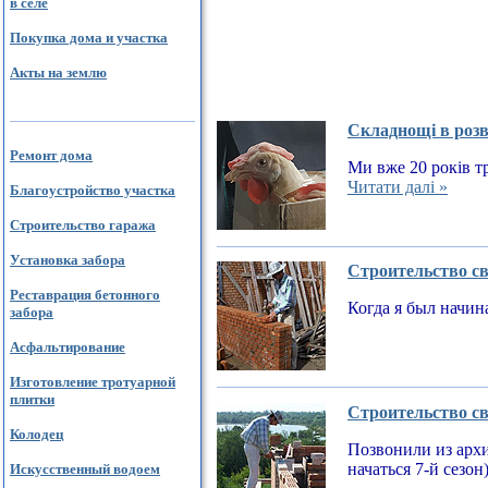
в селе
Покупка дома и участка
Акты на землю
Складнощі в розв
Ремонт дома
Ми вже 20 років тр
Читати далі »
Благоустройство участка
Строительство гаража
Установка забора
Строительство св
Реставрация бетонного
Когда я был начин
забора
Асфальтирование
Изготовление тротуарной
плитки
Строительство св
Колодец
Позвонили из архи
начаться 7-й сезон
Искусственный водоем