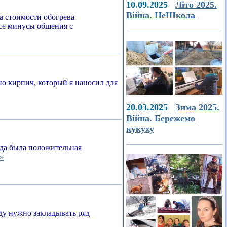
10.09.2025
Літо 2025.
Війна. НеШкола
а стоимости обогрева
все минусы общения с
о кирпич, который я наносил для
20.03.2025
Зима 2025.
Війна. Бережемо
кукуху
егда была положительная
»
ду нужно закладывать ряд