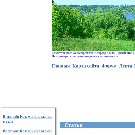
Создатели этого сайта переехали из города в село. Привыкшие к
На страницах этого сайта они делятся своим опытом.
Главная
Карта сайта
Форум
Лента 
Виталий: Как мы оказались
в селе
Cтатьи
Валерия: Как мы оказались