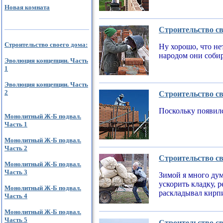
Новая комната
Строительство св
Строительство своего дома:
Ну хорошо, что не
народом они соби
Эволюция концепции. Часть
1
Эволюция концепции. Часть
2
Строительство св
Поскольку появилс
Монолитный Ж-Б подвал.
Часть 1
Монолитный Ж-Б подвал.
Часть 2
Строительство св
Монолитный Ж-Б подвал.
Часть 3
Зимой я много дум
ускорить кладку, 
Монолитный Ж-Б подвал.
раскладывал кирпи
Часть 4
Монолитный Ж-Б подвал.
Часть 5
Строительство св