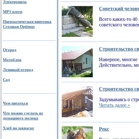
Электропила
Советский челов
MP3 плеер
Всего каких-то 40
Пневматическая винтовка
советского челове
Crosman Optimus
Строительство св
Огород
Наверное, многие 
Мотоблок
Действительно, мо
Ленивый огород
Сад
Строительство св
Задумываясь о стр
Чем питаться
Читать далее »
Что можно сделать из
домашнего молока
Хлеб на закваске
Рекс