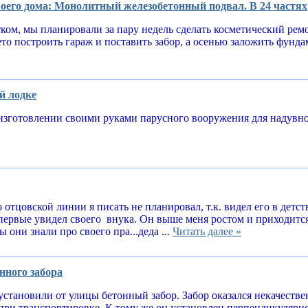
оего дома: Монолитный железобетонный подвал. В 24 частях
тком, мы планировали за пару недель сделать косметический рем
ето построить гараж и поставить забор, а осенью заложить фунд
й лодке
изготовлении своими руками парусного вооружения для надув
 отцовской линии я писать не планировал, т.к. видел его в детств
впервые увидел своего внука. Он выше меня ростом и приходитс
 они знали про своего пра...деда ...
Читать далее »
нного забора
установили от улицы бетонный забор. Забор оказался некачеств
при транспортировке. К тому же он установлен перпендикулярн