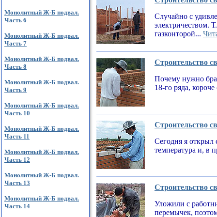
Монолитный Ж-Б подвал.
Случайно с удивле
Часть 6
электричеством. Т
газконторой...
Чита
Монолитный Ж-Б подвал.
Часть 7
Монолитный Ж-Б подвал.
Строительство св
Часть 8
Почему нужно брат
Монолитный Ж-Б подвал.
18-го ряда, короч
Часть 9
Монолитный Ж-Б подвал.
Часть 10
Строительство св
Монолитный Ж-Б подвал.
Часть 11
Сегодня я открыл 
температура и, в 
Монолитный Ж-Б подвал.
Часть 12
Монолитный Ж-Б подвал.
Часть 13
Строительство св
Монолитный Ж-Б подвал.
Уложили с работни
Часть 14
перемычек, поэтом