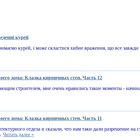
еденні курей
имаємо курей, і може скластися хибне враження, що все завжди у
оего дома: Кладка кирпичных стен. Часть 12
ающим строителем, мне очень нравились такие моменты - начин
оего дома: Кладка кирпичных стен. Часть 11
тектурного отдела и сказали, что нам таки дали разрешение на 
).
Читать далее »