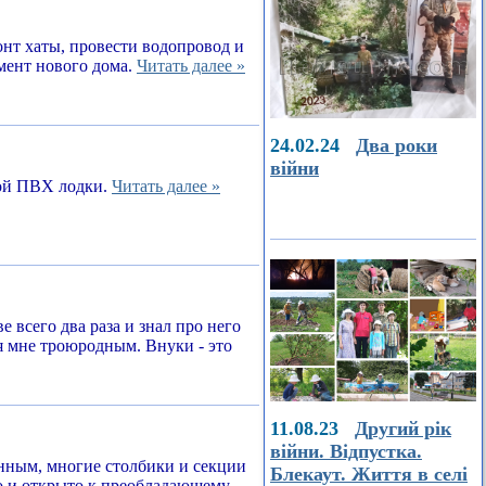
онт хаты, провести водопровод и
амент нового дома.
Читать далее »
24.02.24
Два роки
війни
ной ПВХ лодки.
Читать далее »
е всего два раза и знал про него
я мне троюродным. Внуки - это
11.08.23
Другий рік
війни. Відпустка.
енным, многие столбики и секции
Блекаут. Життя в селі
о и открыто к преобладающему