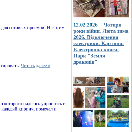
12.02.2026
Чотири
а для готовых проемов! И с этим
роки війни. Люта зима
2026. Відключення
електрики. Картини.
Електронна книга.
Парк "Земля
драконів"
ктировать.
Читать далее »
ью которого надеюсь упростить и
л каждый кирпич, помечал и