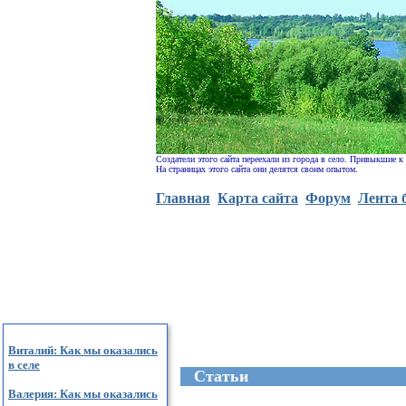
Создатели этого сайта переехали из города в село. Привыкшие к
На страницах этого сайта они делятся своим опытом.
Главная
Карта сайта
Форум
Лента 
Виталий: Как мы оказались
в селе
Cтатьи
Валерия: Как мы оказались