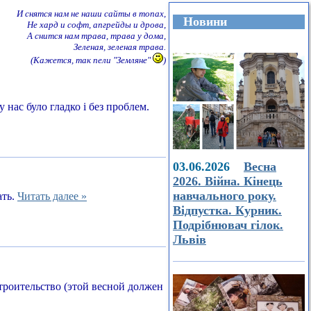
И снятся нам не наши сайты в топах,
Новини
Не хард и софт, апгрейды и дрова,
А снится нам трава, трава у дома,
Зеленая, зеленая трава.
(Кажется, так пели "Земляне"
)
 нас було гладко і без проблем.
03.06.2026
Весна
2026. Війна. Кінець
навчального року.
ать.
Читать далее »
Відпустка. Курник.
Подрібнювач гілок.
Львів
строительство (этой весной должен