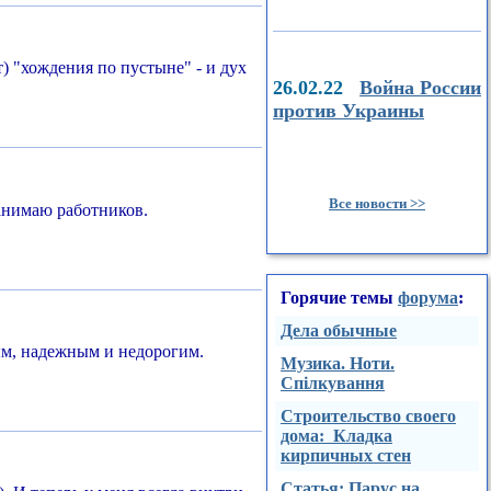
т) "хождения по пустыне" - и дух
26.02.22
Война России
против Украины
Все новости >>
нанимаю работников.
Горячие темы
форума
:
Дела обычные
ным, надежным и недорогим.
Музика. Ноти.
Спілкування
Строительство своего
дома: Кладка
кирпичных стен
Стaтья: Парус на