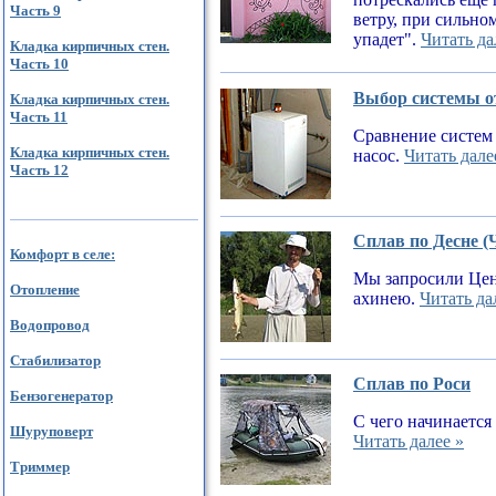
Часть 9
ветру, при сильном
упадет".
Читать да
Кладка кирпичных стен.
Часть 10
Выбор системы от
Кладка кирпичных стен.
Часть 11
Сравнение систем 
Кладка кирпичных стен.
насос.
Читать дале
Часть 12
Сплав по Десне (
Комфорт в селе:
Мы запросили Цен
Отопление
ахинею.
Читать да
Водопровод
Стабилизатор
Сплав по Роси
Бензогенератор
С чего начинается
Шуруповерт
Читать далее »
Триммер