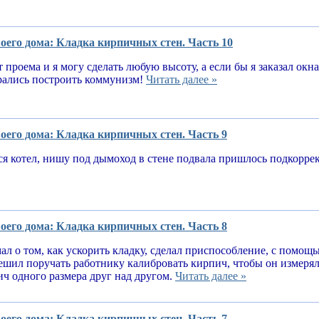
оего дома: Кладка кирпичных стен. Часть 10
т проема и я могу сделать любую высоту, а если бы я заказал окн
рались построить коммунизм!
Читать далее »
оего дома: Кладка кирпичных стен. Часть 9
я котел, нишу под дымоход в стене подвала пришлось подкорре
оего дома: Кладка кирпичных стен. Часть 8
ал о том, как ускорить кладку, сделал приспособление, с помощ
решил поручать работнику калибровать кирпич, чтобы он измеря
ч одного размера друг над другом.
Читать далее »
оего дома: Кладка кирпичных стен. Часть 7