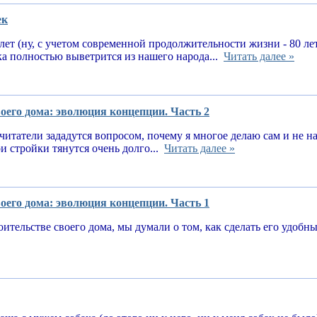
ек
 лет (ну, с учетом современной продолжительности жизни - 80 ле
ка полностью выветрится из нашего народа...
Читать далее »
оего дома: эволюция концепции. Часть 2
читатели зададутся вопросом, почему я многое делаю сам и не 
и стройки тянутся очень долго...
Читать далее »
оего дома: эволюция концепции. Часть 1
оительстве своего дома, мы думали о том, как сделать его удоб