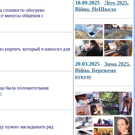
10.09.2025
Літо 2025.
Війна. НеШкола
а стоимости обогрева
все минусы общения с
о кирпич, который я наносил для
20.03.2025
Зима 2025.
Війна. Бережемо
кукуху
егда была положительная
»
ду нужно закладывать ряд