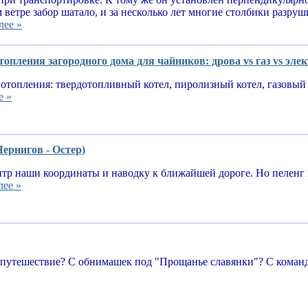
 ветре забор шатало, и за несколько лет многие столбики разруш
лее »
опления загородного дома для чайников: дрова vs газ vs эле
отопления: твердотопливный котел, пиролизный котел, газовый 
е »
Чернигов - Остер)
тр наши координаты и наводку к ближайшей дороге. Но пеленг 
лее »
 путешествие? С обнимашек под "Прощанье славянки"? С команд