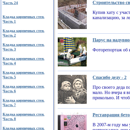
Строительство св
Часть 24
Купив хату с учас
Кладка кирпичных стен.
канализацию, за л
Часть 1
Кладка кирпичных стен.
Часть 2
Парус на надувно
Кладка кирпичных стен.
Часть 3
Фоторепортаж об 
Кладка кирпичных стен.
Часть 4
Кладка кирпичных стен.
Часть 5
Спасибо деду - 2
Кладка кирпичных стен.
Про своего деда по
Часть 6
мало. Но вчера я 
прикольно. И чтобы
Кладка кирпичных стен.
Часть 7
Кладка кирпичных стен.
Реставрация бето
Часть 8
В 2007-м году мы 
Кладка кирпичных стен.
потрескались еще 