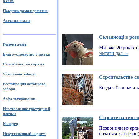
в селе
Покупка дома и участка
Акты на землю
Складнощі в розв
Ремонт дома
Ми вже 20 років тр
Читати далі »
Благоустройство участка
Строительство гаража
Установка забора
Строительство св
Реставрация бетонного
Когда я был начин
забора
Асфальтирование
Изготовление тротуарной
плитки
Строительство св
Колодец
Позвонили из архи
начаться 7-й сезон
Искусственный водоем