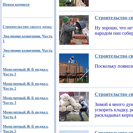
Новая комната
Строительство св
Строительство своего дома:
Ну хорошо, что не
народом они соби
Эволюция концепции. Часть
1
Эволюция концепции. Часть
2
Строительство св
Поскольку появилс
Монолитный Ж-Б подвал.
Часть 1
Монолитный Ж-Б подвал.
Часть 2
Строительство св
Монолитный Ж-Б подвал.
Часть 3
Зимой я много дум
ускорить кладку, 
Монолитный Ж-Б подвал.
раскладывал кирпи
Часть 4
Монолитный Ж-Б подвал.
Часть 5
Строительство св