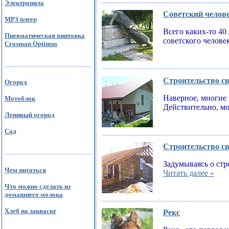
Электропила
Советский челов
MP3 плеер
Всего каких-то 40
Пневматическая винтовка
советского челове
Crosman Optimus
Строительство св
Огород
Наверное, многие 
Мотоблок
Действительно, мо
Ленивый огород
Сад
Строительство св
Задумываясь о стр
Чем питаться
Читать далее »
Что можно сделать из
домашнего молока
Хлеб на закваске
Рекс