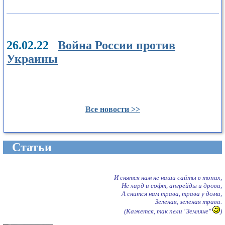
26.02.22
Война России против
Украины
Все новости >>
Cтатьи
И снятся нам не наши сайты в топах,
Не хард и софт, апгрейды и дрова,
А снится нам трава, трава у дома,
Зеленая, зеленая трава.
(Кажется, так пели "Земляне"
)