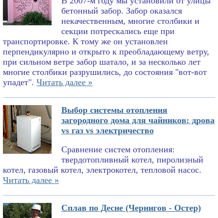
В 2007-м году мы установили от улицы
бетонный забор. Забор оказался
некачественным, многие столбики и
секции потрескались еще при
транспортировке. К тому же он установлен
перпендикулярно и открыто к преобладающему ветру,
при сильном ветре забор шатало, и за несколько лет
многие столбики разрушились, до состояния "вот-вот
упадет".
Читать далее »
Выбор системы отопления
загородного дома для чайников: дрова
vs газ vs электричество
Сравнение систем отопления:
твердотопливный котел, пиролизный
котел, газовый котел, электрокотел, тепловой насос.
Читать далее »
Сплав по Десне (Чернигов - Остер)