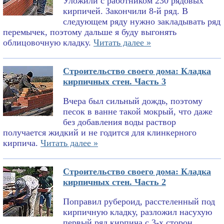
Уложили с работником 230 рядовых
кирпичей. Закончили 8-й ряд. В
следующем ряду нужно закладывать ряд
перемычек, поэтому дальше я буду выгонять
облицовочную кладку.
Читать далее »
Строительство своего дома: Кладка
кирпичных стен. Часть 3
Вчера был сильный дождь, поэтому
песок в ванне такой мокрый, что даже
без добавления воды раствор
получается жидкий и не годится для клинкерного
кирпича.
Читать далее »
Строительство своего дома: Кладка
кирпичных стен. Часть 2
Поправил рубероид, расстеленный под
кирпичную кладку, разложил насухую
первый ряд кирпича с 3-х сторон,