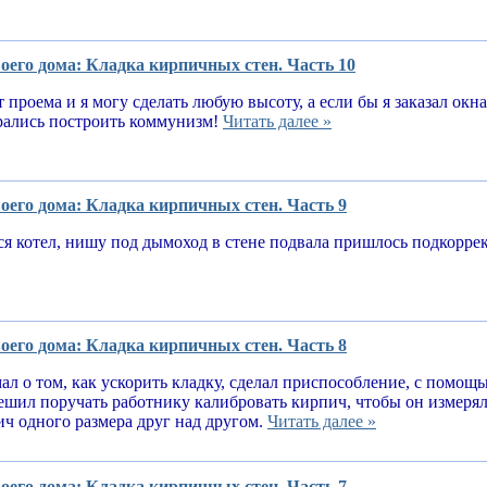
оего дома: Кладка кирпичных стен. Часть 10
т проема и я могу сделать любую высоту, а если бы я заказал окн
рались построить коммунизм!
Читать далее »
оего дома: Кладка кирпичных стен. Часть 9
я котел, нишу под дымоход в стене подвала пришлось подкорре
оего дома: Кладка кирпичных стен. Часть 8
ал о том, как ускорить кладку, сделал приспособление, с помощ
решил поручать работнику калибровать кирпич, чтобы он измеря
ч одного размера друг над другом.
Читать далее »
оего дома: Кладка кирпичных стен. Часть 7