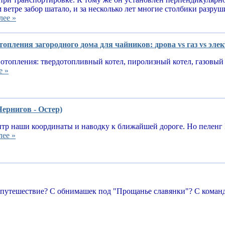
 ветре забор шатало, и за несколько лет многие столбики разруш
лее »
опления загородного дома для чайников: дрова vs газ vs эле
отопления: твердотопливный котел, пиролизный котел, газовый 
е »
Чернигов - Остер)
тр наши координаты и наводку к ближайшей дороге. Но пеленг 
лее »
 путешествие? С обнимашек под "Прощанье славянки"? С команд