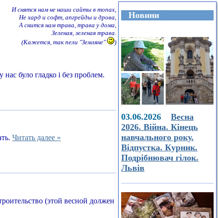
И снятся нам не наши сайты в топах,
Новини
Не хард и софт, апгрейды и дрова,
А снится нам трава, трава у дома,
Зеленая, зеленая трава.
(Кажется, так пели "Земляне"
)
 нас було гладко і без проблем.
03.06.2026
Весна
2026. Війна. Кінець
навчального року.
ать.
Читать далее »
Відпустка. Курник.
Подрібнювач гілок.
Львів
строительство (этой весной должен