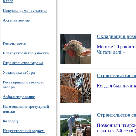
в селе
Покупка дома и участка
Акты на землю
Складнощі в розв
Ремонт дома
Ми вже 20 років тр
Читати далі »
Благоустройство участка
Строительство гаража
Установка забора
Строительство св
Реставрация бетонного
Когда я был начин
забора
Асфальтирование
Изготовление тротуарной
плитки
Строительство св
Колодец
Позвонили из архи
начаться 7-й сезон
Искусственный водоем