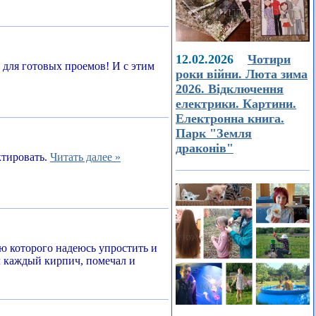
12.02.2026
Чотири
а для готовых проемов! И с этим
роки війни. Люта зима
2026. Відключення
електрики. Картини.
Електронна книга.
Парк "Земля
драконів"
ктировать.
Читать далее »
ью которого надеюсь упростить и
л каждый кирпич, помечал и