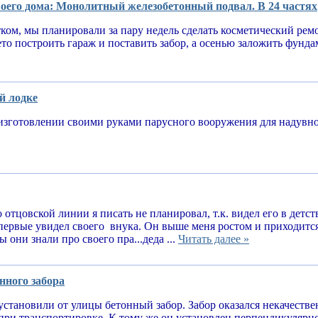
оего дома: Монолитный железобетонный подвал. В 24 частях
тком, мы планировали за пару недель сделать косметический рем
ето построить гараж и поставить забор, а осенью заложить фунд
й лодке
изготовлении своими руками парусного вооружения для надув
 отцовской линии я писать не планировал, т.к. видел его в детств
впервые увидел своего внука. Он выше меня ростом и приходитс
 они знали про своего пра...деда ...
Читать далее »
нного забора
установили от улицы бетонный забор. Забор оказался некачеств
при транспортировке. К тому же он установлен перпендикулярн