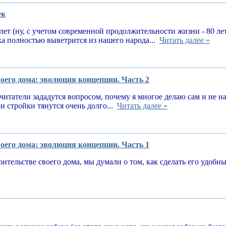
ек
 лет (ну, с учетом современной продолжительности жизни - 80 ле
ка полностью выветрится из нашего народа...
Читать далее »
оего дома: эволюция концепции. Часть 2
читатели зададутся вопросом, почему я многое делаю сам и не 
и стройки тянутся очень долго...
Читать далее »
оего дома: эволюция концепции. Часть 1
оительстве своего дома, мы думали о том, как сделать его удоб