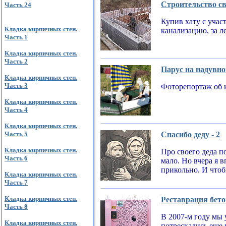
Строительство св
Часть 24
Купив хату с учас
Кладка кирпичных стен.
канализацию, за л
Часть 1
Кладка кирпичных стен.
Часть 2
Парус на надувно
Кладка кирпичных стен.
Часть 3
Фоторепортаж об 
Кладка кирпичных стен.
Часть 4
Кладка кирпичных стен.
Часть 5
Спасибо деду - 2
Кладка кирпичных стен.
Про своего деда по
Часть 6
мало. Но вчера я 
прикольно. И чтобы
Кладка кирпичных стен.
Часть 7
Кладка кирпичных стен.
Реставрация бето
Часть 8
В 2007-м году мы 
Кладка кирпичных стен.
потрескались еще 