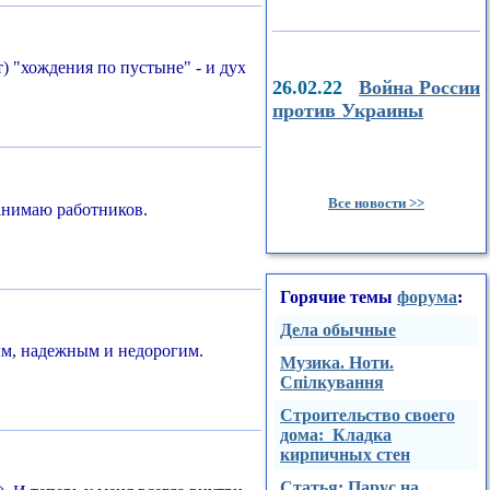
т) "хождения по пустыне" - и дух
26.02.22
Война России
против Украины
Все новости >>
нанимаю работников.
Горячие темы
форума
:
Дела обычные
ным, надежным и недорогим.
Музика. Ноти.
Спілкування
Строительство своего
дома: Кладка
кирпичных стен
Стaтья: Парус на