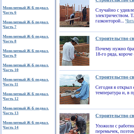
Монолитный Ж-Б подвал.
Случайно с удивле
Часть 6
электричеством. Т
газконторой...
Чита
Монолитный Ж-Б подвал.
Часть 7
Монолитный Ж-Б подвал.
Строительство св
Часть 8
Почему нужно брат
Монолитный Ж-Б подвал.
18-го ряда, короч
Часть 9
Монолитный Ж-Б подвал.
Часть 10
Строительство св
Монолитный Ж-Б подвал.
Часть 11
Сегодня я открыл 
температура и, в 
Монолитный Ж-Б подвал.
Часть 12
Монолитный Ж-Б подвал.
Часть 13
Строительство св
Монолитный Ж-Б подвал.
Уложили с работни
Часть 14
перемычек, поэтом