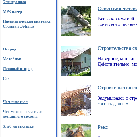
Электропила
Советский челов
MP3 плеер
Всего каких-то 40
Пневматическая винтовка
советского челове
Crosman Optimus
Строительство св
Огород
Наверное, многие 
Мотоблок
Действительно, мо
Ленивый огород
Сад
Строительство св
Задумываясь о стр
Чем питаться
Читать далее »
Что можно сделать из
домашнего молока
Хлеб на закваске
Рекс