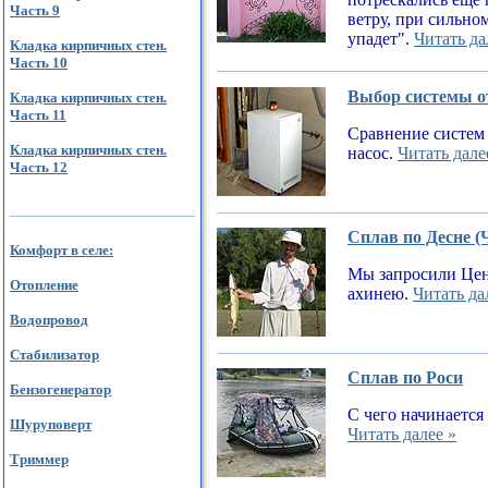
Часть 9
ветру, при сильном
упадет".
Читать да
Кладка кирпичных стен.
Часть 10
Выбор системы от
Кладка кирпичных стен.
Часть 11
Сравнение систем 
Кладка кирпичных стен.
насос.
Читать дале
Часть 12
Сплав по Десне (
Комфорт в селе:
Мы запросили Цен
Отопление
ахинею.
Читать да
Водопровод
Стабилизатор
Сплав по Роси
Бензогенератор
С чего начинается
Шуруповерт
Читать далее »
Триммер