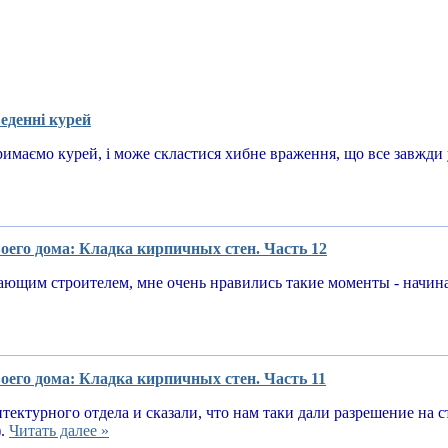
еденні курей
имаємо курей, і може скластися хибне враження, що все завжди у
оего дома: Кладка кирпичных стен. Часть 12
ающим строителем, мне очень нравились такие моменты - начин
оего дома: Кладка кирпичных стен. Часть 11
тектурного отдела и сказали, что нам таки дали разрешение на 
).
Читать далее »