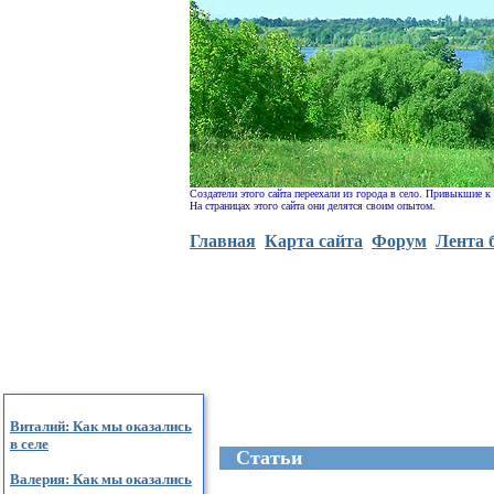
Создатели этого сайта переехали из города в село. Привыкшие к
На страницах этого сайта они делятся своим опытом.
Главная
Карта сайта
Форум
Лента 
Виталий: Как мы оказались
в селе
Cтатьи
Валерия: Как мы оказались