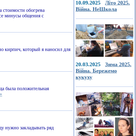
10.09.2025
Літо 2025.
Війна. НеШкола
а стоимости обогрева
все минусы общения с
о кирпич, который я наносил для
20.03.2025
Зима 2025.
Війна. Бережемо
кукуху
егда была положительная
»
ду нужно закладывать ряд