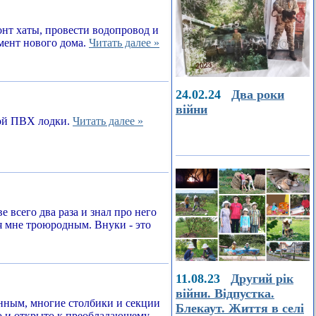
онт хаты, провести водопровод и
амент нового дома.
Читать далее »
24.02.24
Два роки
війни
ной ПВХ лодки.
Читать далее »
е всего два раза и знал про него
я мне троюродным. Внуки - это
11.08.23
Другий рік
війни. Відпустка.
енным, многие столбики и секции
Блекаут. Життя в селі
о и открыто к преобладающему