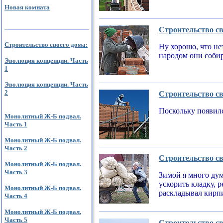
Новая комната
Строительство св
Строительство своего дома:
Ну хорошо, что не
народом они соби
Эволюция концепции. Часть
1
Эволюция концепции. Часть
2
Строительство св
Поскольку появилс
Монолитный Ж-Б подвал.
Часть 1
Монолитный Ж-Б подвал.
Часть 2
Строительство св
Монолитный Ж-Б подвал.
Часть 3
Зимой я много дум
ускорить кладку, 
Монолитный Ж-Б подвал.
раскладывал кирпи
Часть 4
Монолитный Ж-Б подвал.
Часть 5
Строительство св