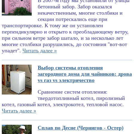
В 2007-м году мы установили от улицы
бетонный забор. Забор оказался
некачественным, многие столбики и
секции потрескались еще при
транспортировке. К тому же он установлен
перпендикулярно и открыто к преобладающему ветру,
при сильном ветре забор шатало, и за несколько лет
многие столбики разрушились, до состояния "вот-вот
упадет".
Читать далее »
Выбор системы отопления
загородного дома для чайников: дрова
vs газ vs электричество
Сравнение систем отопления:
твердотопливный котел, пиролизный
котел, газовый котел, электрокотел, тепловой насос.
Читать далее »
Сплав по Десне (Чернигов - Остер)