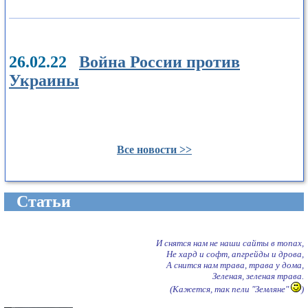
26.02.22
Война России против
Украины
Все новости >>
Cтатьи
И снятся нам не наши сайты в топах,
Не хард и софт, апгрейды и дрова,
А снится нам трава, трава у дома,
Зеленая, зеленая трава.
(Кажется, так пели "Земляне"
)