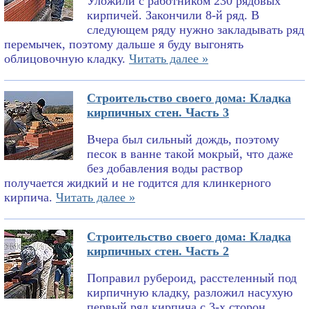
Уложили с работником 230 рядовых
кирпичей. Закончили 8-й ряд. В
следующем ряду нужно закладывать ряд
перемычек, поэтому дальше я буду выгонять
облицовочную кладку.
Читать далее »
Строительство своего дома: Кладка
кирпичных стен. Часть 3
Вчера был сильный дождь, поэтому
песок в ванне такой мокрый, что даже
без добавления воды раствор
получается жидкий и не годится для клинкерного
кирпича.
Читать далее »
Строительство своего дома: Кладка
кирпичных стен. Часть 2
Поправил рубероид, расстеленный под
кирпичную кладку, разложил насухую
первый ряд кирпича с 3-х сторон,