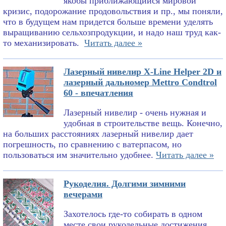
якобы приближающийся мировой
кризис, подорожание продовольствия и пр., мы поняли,
что в будущем нам придется больше времени уделять
выращиванию сельхозпродукции, и надо наш труд как-
то механизировать.
Читать далее »
Лазерный нивелир X-Line Helper 2D и
лазерный дальномер Mettro Condtrol
60 - впечатления
Лазерный нивелир - очень нужная и
удобная в строительстве вещь. Конечно,
на больших расстояниях лазерный нивелир дает
погрешность, по сравнению с ватерпасом, но
пользоваться им значительно удобнее.
Читать далее »
Рукоделия. Долгими зимними
вечерами
Захотелось где-то собирать в одном
месте свои рукодельные достижения.