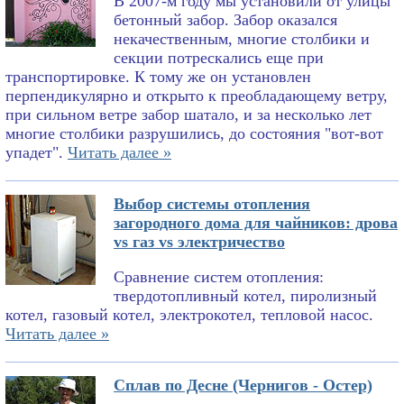
В 2007-м году мы установили от улицы
бетонный забор. Забор оказался
некачественным, многие столбики и
секции потрескались еще при
транспортировке. К тому же он установлен
перпендикулярно и открыто к преобладающему ветру,
при сильном ветре забор шатало, и за несколько лет
многие столбики разрушились, до состояния "вот-вот
упадет".
Читать далее »
Выбор системы отопления
загородного дома для чайников: дрова
vs газ vs электричество
Сравнение систем отопления:
твердотопливный котел, пиролизный
котел, газовый котел, электрокотел, тепловой насос.
Читать далее »
Сплав по Десне (Чернигов - Остер)