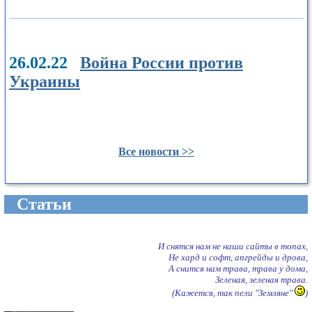
26.02.22
Война России против
Украины
Все новости >>
Cтатьи
И снятся нам не наши сайты в топах,
Не хард и софт, апгрейды и дрова,
А снится нам трава, трава у дома,
Зеленая, зеленая трава.
(Кажется, так пели "Земляне"
)