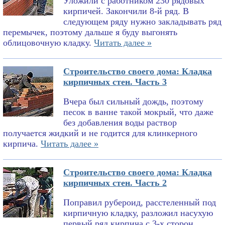
Уложили с работником 230 рядовых
кирпичей. Закончили 8-й ряд. В
следующем ряду нужно закладывать ряд
перемычек, поэтому дальше я буду выгонять
облицовочную кладку.
Читать далее »
Строительство своего дома: Кладка
кирпичных стен. Часть 3
Вчера был сильный дождь, поэтому
песок в ванне такой мокрый, что даже
без добавления воды раствор
получается жидкий и не годится для клинкерного
кирпича.
Читать далее »
Строительство своего дома: Кладка
кирпичных стен. Часть 2
Поправил рубероид, расстеленный под
кирпичную кладку, разложил насухую
первый ряд кирпича с 3-х сторон,