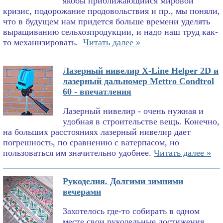
якобы приближающийся мировой
кризис, подорожание продовольствия и пр., мы поняли,
что в будущем нам придется больше времени уделять
выращиванию сельхозпродукции, и надо наш труд как-
то механизировать.
Читать далее »
Лазерный нивелир X-Line Helper 2D и
лазерный дальномер Mettro Condtrol
60 - впечатления
Лазерный нивелир - очень нужная и
удобная в строительстве вещь. Конечно,
на больших расстояниях лазерный нивелир дает
погрешность, по сравнению с ватерпасом, но
пользоваться им значительно удобнее.
Читать далее »
Рукоделия. Долгими зимними
вечерами
Захотелось где-то собирать в одном
месте свои рукодельные достижения.