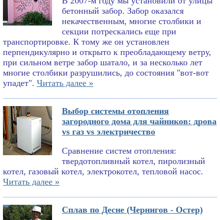
В 2007-м году мы установили от улицы
бетонный забор. Забор оказался
некачественным, многие столбики и
секции потрескались еще при
транспортировке. К тому же он установлен
перпендикулярно и открыто к преобладающему ветру,
при сильном ветре забор шатало, и за несколько лет
многие столбики разрушились, до состояния "вот-вот
упадет".
Читать далее »
Выбор системы отопления
загородного дома для чайников: дрова
vs газ vs электричество
Сравнение систем отопления:
твердотопливный котел, пиролизный
котел, газовый котел, электрокотел, тепловой насос.
Читать далее »
Сплав по Десне (Чернигов - Остер)