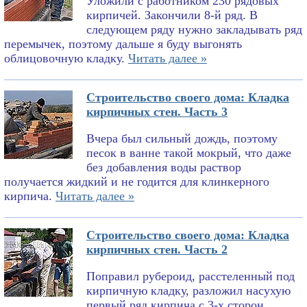
Уложили с работником 230 рядовых
кирпичей. Закончили 8-й ряд. В
следующем ряду нужно закладывать ряд
перемычек, поэтому дальше я буду выгонять
облицовочную кладку.
Читать далее »
Строительство своего дома: Кладка
кирпичных стен. Часть 3
Вчера был сильный дождь, поэтому
песок в ванне такой мокрый, что даже
без добавления воды раствор
получается жидкий и не годится для клинкерного
кирпича.
Читать далее »
Строительство своего дома: Кладка
кирпичных стен. Часть 2
Поправил рубероид, расстеленный под
кирпичную кладку, разложил насухую
первый ряд кирпича с 3-х сторон,