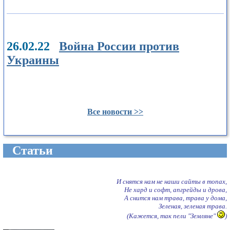
26.02.22
Война России против
Украины
Все новости >>
Cтатьи
И снятся нам не наши сайты в топах,
Не хард и софт, апгрейды и дрова,
А снится нам трава, трава у дома,
Зеленая, зеленая трава.
(Кажется, так пели "Земляне"
)