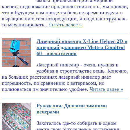
якобы приближающийся мировой
кризис, подорожание продовольствия и пр., мы поняли,
что в будущем нам придется больше времени уделять
выращиванию сельхозпродукции, и надо наш труд как-
то механизировать.
Читать далее »
Лазерный нивелир X-Line Helper 2D и
лазерный дальномер Mettro Condtrol
60 - впечатления
Лазерный нивелир - очень нужная и
удобная в строительстве вещь. Конечно,
на больших расстояниях лазерный нивелир дает
погрешность, по сравнению с ватерпасом, но
пользоваться им значительно удобнее.
Читать далее »
Рукоделия. Долгими зимними
вечерами
Захотелось где-то собирать в одном
месте свои рукодельные достижения.