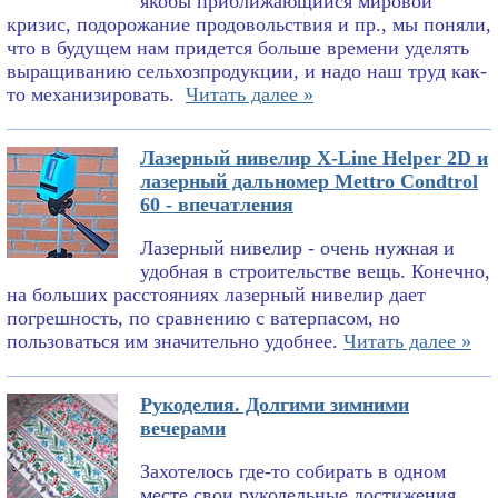
якобы приближающийся мировой
кризис, подорожание продовольствия и пр., мы поняли,
что в будущем нам придется больше времени уделять
выращиванию сельхозпродукции, и надо наш труд как-
то механизировать.
Читать далее »
Лазерный нивелир X-Line Helper 2D и
лазерный дальномер Mettro Condtrol
60 - впечатления
Лазерный нивелир - очень нужная и
удобная в строительстве вещь. Конечно,
на больших расстояниях лазерный нивелир дает
погрешность, по сравнению с ватерпасом, но
пользоваться им значительно удобнее.
Читать далее »
Рукоделия. Долгими зимними
вечерами
Захотелось где-то собирать в одном
месте свои рукодельные достижения.