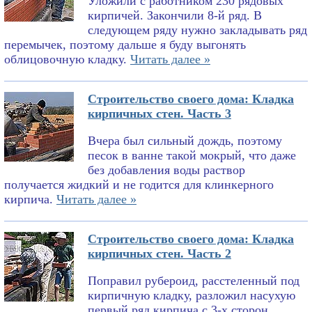
Уложили с работником 230 рядовых
кирпичей. Закончили 8-й ряд. В
следующем ряду нужно закладывать ряд
перемычек, поэтому дальше я буду выгонять
облицовочную кладку.
Читать далее »
Строительство своего дома: Кладка
кирпичных стен. Часть 3
Вчера был сильный дождь, поэтому
песок в ванне такой мокрый, что даже
без добавления воды раствор
получается жидкий и не годится для клинкерного
кирпича.
Читать далее »
Строительство своего дома: Кладка
кирпичных стен. Часть 2
Поправил рубероид, расстеленный под
кирпичную кладку, разложил насухую
первый ряд кирпича с 3-х сторон,