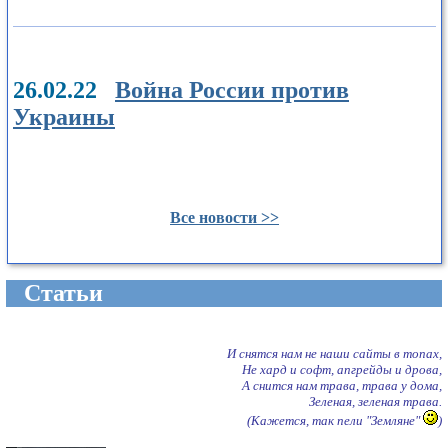
26.02.22
Война России против
Украины
Все новости >>
Cтатьи
И снятся нам не наши сайты в топах,
Не хард и софт, апгрейды и дрова,
А снится нам трава, трава у дома,
Зеленая, зеленая трава.
(Кажется, так пели "Земляне"
)