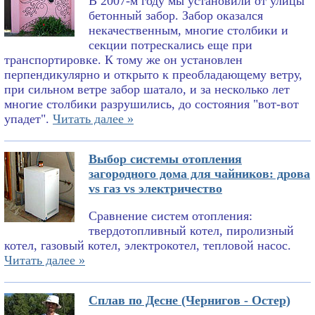
В 2007-м году мы установили от улицы
бетонный забор. Забор оказался
некачественным, многие столбики и
секции потрескались еще при
транспортировке. К тому же он установлен
перпендикулярно и открыто к преобладающему ветру,
при сильном ветре забор шатало, и за несколько лет
многие столбики разрушились, до состояния "вот-вот
упадет".
Читать далее »
Выбор системы отопления
загородного дома для чайников: дрова
vs газ vs электричество
Сравнение систем отопления:
твердотопливный котел, пиролизный
котел, газовый котел, электрокотел, тепловой насос.
Читать далее »
Сплав по Десне (Чернигов - Остер)