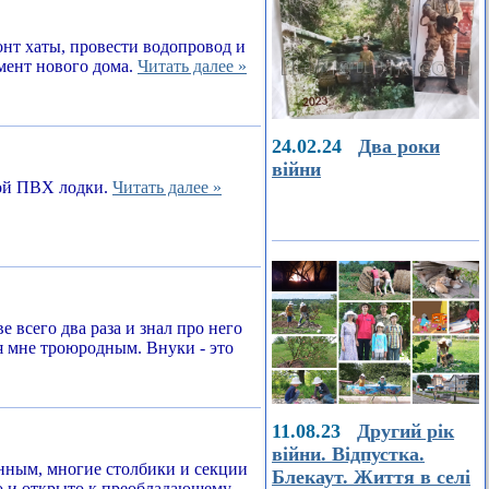
онт хаты, провести водопровод и
амент нового дома.
Читать далее »
24.02.24
Два роки
війни
ной ПВХ лодки.
Читать далее »
е всего два раза и знал про него
я мне троюродным. Внуки - это
11.08.23
Другий рік
війни. Відпустка.
енным, многие столбики и секции
Блекаут. Життя в селі
о и открыто к преобладающему