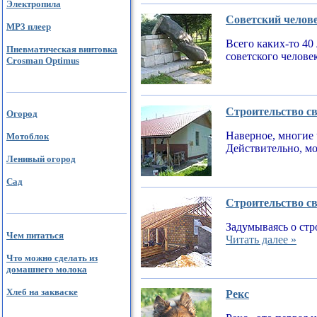
Электропила
Советский челов
MP3 плеер
Всего каких-то 40
Пневматическая винтовка
советского челове
Crosman Optimus
Строительство св
Огород
Наверное, многие 
Мотоблок
Действительно, мо
Ленивый огород
Сад
Строительство св
Задумываясь о стр
Чем питаться
Читать далее »
Что можно сделать из
домашнего молока
Хлеб на закваске
Рекс