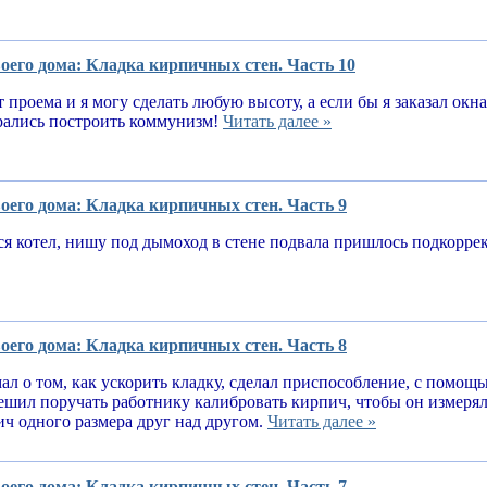
оего дома: Кладка кирпичных стен. Часть 10
т проема и я могу сделать любую высоту, а если бы я заказал окн
рались построить коммунизм!
Читать далее »
оего дома: Кладка кирпичных стен. Часть 9
я котел, нишу под дымоход в стене подвала пришлось подкорре
оего дома: Кладка кирпичных стен. Часть 8
ал о том, как ускорить кладку, сделал приспособление, с помощ
решил поручать работнику калибровать кирпич, чтобы он измеря
ч одного размера друг над другом.
Читать далее »
оего дома: Кладка кирпичных стен. Часть 7