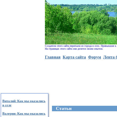
Создатели этого сайта переехали из города в село. Привыкшие к
На страницах этого сайта они делятся своим опытом.
Главная
Карта сайта
Форум
Лента 
Виталий: Как мы оказались
в селе
Cтатьи
Валерия: Как мы оказались