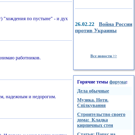
т) "хождения по пустыне" - и дух
26.02.22
Война России
против Украины
Все новости >>
нанимаю работников.
Горячие темы
форума
:
Дела обычные
ным, надежным и недорогим.
Музика. Ноти.
Спілкування
Строительство своего
дома: Кладка
кирпичных стен
Стaтья: Парус на