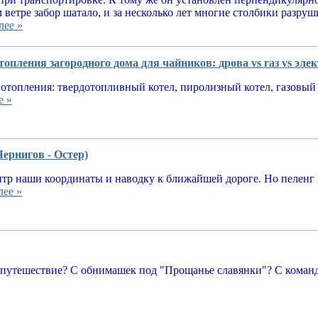
 ветре забор шатало, и за несколько лет многие столбики разруш
лее »
опления загородного дома для чайников: дрова vs газ vs эле
отопления: твердотопливный котел, пиролизный котел, газовый 
е »
Чернигов - Остер)
тр наши координаты и наводку к ближайшей дороге. Но пеленг 
лее »
 путешествие? С обнимашек под "Прощанье славянки"? С команд