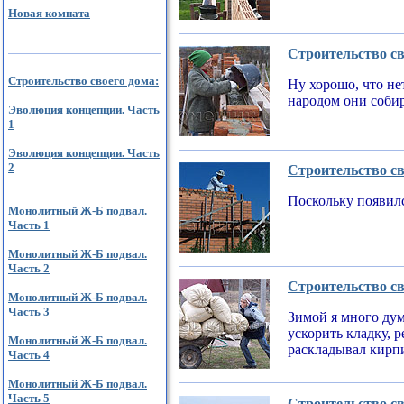
Новая комната
Строительство св
Строительство своего дома:
Ну хорошо, что не
народом они соби
Эволюция концепции. Часть
1
Эволюция концепции. Часть
2
Строительство св
Поскольку появилс
Монолитный Ж-Б подвал.
Часть 1
Монолитный Ж-Б подвал.
Часть 2
Строительство св
Монолитный Ж-Б подвал.
Часть 3
Зимой я много дум
ускорить кладку, 
Монолитный Ж-Б подвал.
раскладывал кирпи
Часть 4
Монолитный Ж-Б подвал.
Часть 5
Строительство св