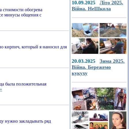
10.09.2025
Літо 2025.
Війна. НеШкола
а стоимости обогрева
все минусы общения с
о кирпич, который я наносил для
20.03.2025
Зима 2025.
Війна. Бережемо
кукуху
егда была положительная
»
ду нужно закладывать ряд