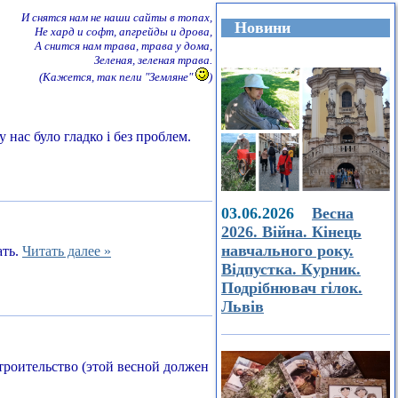
И снятся нам не наши сайты в топах,
Новини
Не хард и софт, апгрейды и дрова,
А снится нам трава, трава у дома,
Зеленая, зеленая трава.
(Кажется, так пели "Земляне"
)
 нас було гладко і без проблем.
03.06.2026
Весна
2026. Війна. Кінець
навчального року.
ать.
Читать далее »
Відпустка. Курник.
Подрібнювач гілок.
Львів
строительство (этой весной должен