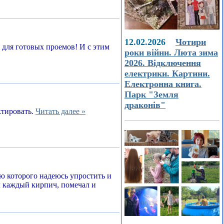
12.02.2026
Чотири
а для готовых проемов! И с этим
роки війни. Люта зима
2026. Відключення
електрики. Картини.
Електронна книга.
Парк "Земля
драконів"
ктировать.
Читать далее »
ью которого надеюсь упростить и
л каждый кирпич, помечал и