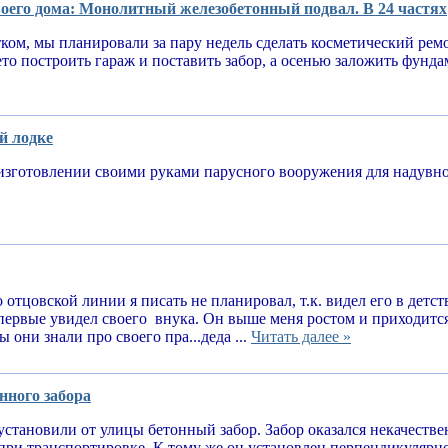
оего дома: Монолитный железобетонный подвал. В 24 частях
тком, мы планировали за пару недель сделать косметический рем
ето построить гараж и поставить забор, а осенью заложить фунд
й лодке
изготовлении своими руками парусного вооружения для надув
 отцовской линии я писать не планировал, т.к. видел его в детств
впервые увидел своего внука. Он выше меня ростом и приходитс
 они знали про своего пра...деда ...
Читать далее »
нного забора
установили от улицы бетонный забор. Забор оказался некачеств
при транспортировке. К тому же он установлен перпендикулярн