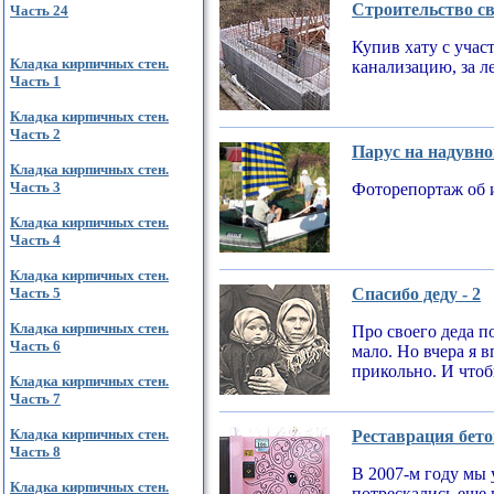
Строительство св
Часть 24
Купив хату с учас
Кладка кирпичных стен.
канализацию, за л
Часть 1
Кладка кирпичных стен.
Часть 2
Парус на надувно
Кладка кирпичных стен.
Часть 3
Фоторепортаж об 
Кладка кирпичных стен.
Часть 4
Кладка кирпичных стен.
Часть 5
Спасибо деду - 2
Кладка кирпичных стен.
Про своего деда по
Часть 6
мало. Но вчера я 
прикольно. И чтобы
Кладка кирпичных стен.
Часть 7
Кладка кирпичных стен.
Реставрация бето
Часть 8
В 2007-м году мы 
Кладка кирпичных стен.
потрескались еще 