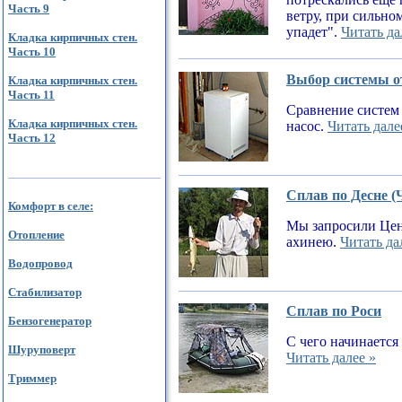
Часть 9
ветру, при сильном
упадет".
Читать да
Кладка кирпичных стен.
Часть 10
Выбор системы от
Кладка кирпичных стен.
Часть 11
Сравнение систем 
Кладка кирпичных стен.
насос.
Читать дале
Часть 12
Сплав по Десне (
Комфорт в селе:
Мы запросили Цен
Отопление
ахинею.
Читать да
Водопровод
Стабилизатор
Сплав по Роси
Бензогенератор
С чего начинается
Шуруповерт
Читать далее »
Триммер