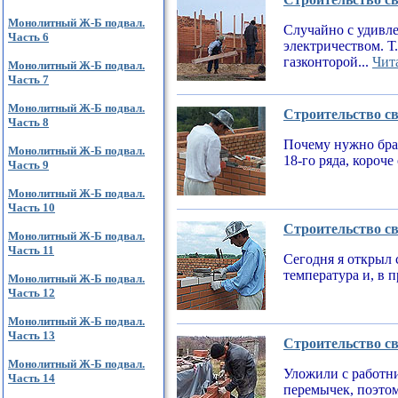
Монолитный Ж-Б подвал.
Случайно с удивле
Часть 6
электричеством. Т
газконторой...
Чита
Монолитный Ж-Б подвал.
Часть 7
Монолитный Ж-Б подвал.
Строительство св
Часть 8
Почему нужно брат
Монолитный Ж-Б подвал.
18-го ряда, короч
Часть 9
Монолитный Ж-Б подвал.
Часть 10
Строительство св
Монолитный Ж-Б подвал.
Часть 11
Сегодня я открыл 
температура и, в 
Монолитный Ж-Б подвал.
Часть 12
Монолитный Ж-Б подвал.
Часть 13
Строительство св
Монолитный Ж-Б подвал.
Уложили с работни
Часть 14
перемычек, поэтом