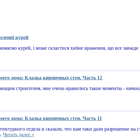
еденні курей
имаємо курей, і може скластися хибне враження, що все завжди у
оего дома: Кладка кирпичных стен. Часть 12
ающим строителем, мне очень нравились такие моменты - начин
оего дома: Кладка кирпичных стен. Часть 11
тектурного отдела и сказали, что нам таки дали разрешение на 
).
Читать далее »