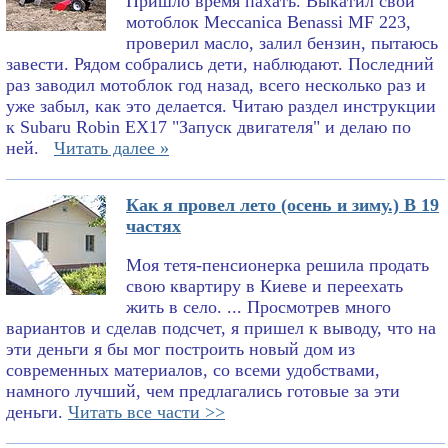
Пришло время пахать. Выкатил свой
мотоблок Meccanica Benassi MF 223,
проверил масло, залил бензин, пытаюсь
завести. Рядом собрались дети, наблюдают. Последний
раз заводил мотоблок год назад, всего несколько раз и
уже забыл, как это делается. Читаю раздел инструкции
к Subaru Robin EX17 "Запуск двигателя" и делаю по
ней.
Читать далее »
Как я провел лето (осень и зиму.) В 19
частях
Моя тетя-пенсионерка решила продать
свою квартиру в Киеве и переехать
жить в село. ... Просмотрев много
вариантов и сделав подсчет, я пришел к выводу, что на
эти деньги я бы мог построить новый дом из
современных материалов, со всеми удобствами,
намного лучший, чем предлагались готовые за эти
деньги.
Читать все части >>