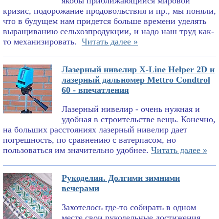
якобы приближающийся мировой
кризис, подорожание продовольствия и пр., мы поняли,
что в будущем нам придется больше времени уделять
выращиванию сельхозпродукции, и надо наш труд как-
то механизировать.
Читать далее »
Лазерный нивелир X-Line Helper 2D и
лазерный дальномер Mettro Condtrol
60 - впечатления
Лазерный нивелир - очень нужная и
удобная в строительстве вещь. Конечно,
на больших расстояниях лазерный нивелир дает
погрешность, по сравнению с ватерпасом, но
пользоваться им значительно удобнее.
Читать далее »
Рукоделия. Долгими зимними
вечерами
Захотелось где-то собирать в одном
месте свои рукодельные достижения.