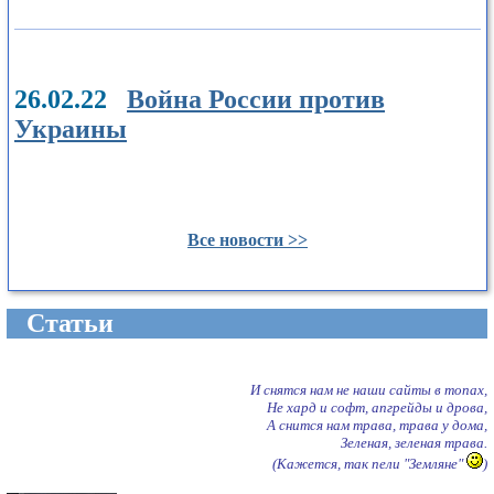
26.02.22
Война России против
Украины
Все новости >>
Cтатьи
И снятся нам не наши сайты в топах,
Не хард и софт, апгрейды и дрова,
А снится нам трава, трава у дома,
Зеленая, зеленая трава.
(Кажется, так пели "Земляне"
)