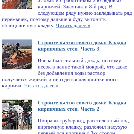
Уложили с работником 230 рядовых
кирпичей. Закончили 8-й ряд. В
следующем ряду нужно закладывать ряд
перемычек, поэтому дальше я буду выгонять
облицовочную кладку.
Читать далее »
Строительство своего дома: Кладка
кирпичных стен. Часть 3
Вчера был сильный дождь, поэтому
песок в ванне такой мокрый, что даже
без добавления воды раствор
получается жидкий и не годится для клинкерного
кирпича.
Читать далее »
Строительство своего дома: Кладка
кирпичных стен. Часть 2
Поправил рубероид, расстеленный под
кирпичную кладку, разложил насухую
первый ряд кирпича с 3-х сторон,