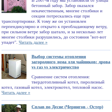
В 2007-м году мы установили от улицы
бетонный забор. Забор оказался
некачественным, многие столбики и
секции потрескались еще при
транспортировке. К тому же он установлен
перпендикулярно и открыто к преобладающему ветру,
при сильном ветре забор шатало, и за несколько лет
многие столбики разрушились, до состояния "вот-вот
упадет".
Читать далее »
Выбор системы отопления
загородного дома для чайников: дрова
vs газ vs электричество
Сравнение систем отопления:
твердотопливный котел, пиролизный
котел, газовый котел, электрокотел, тепловой насос.
Читать далее »
Сплав по Десне (Чернигов - Остер)