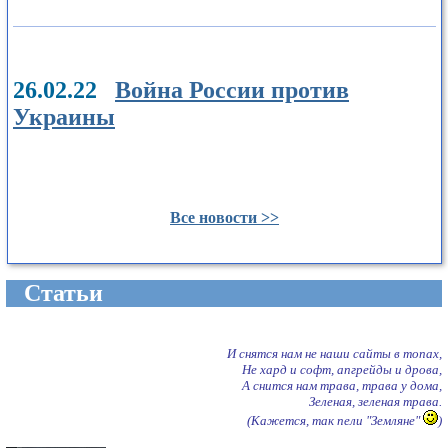
26.02.22
Война России против
Украины
Все новости >>
Cтатьи
И снятся нам не наши сайты в топах,
Не хард и софт, апгрейды и дрова,
А снится нам трава, трава у дома,
Зеленая, зеленая трава.
(Кажется, так пели "Земляне"
)