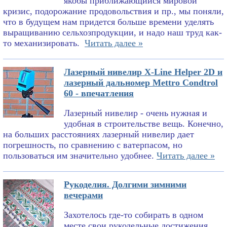
якобы приближающийся мировой
кризис, подорожание продовольствия и пр., мы поняли,
что в будущем нам придется больше времени уделять
выращиванию сельхозпродукции, и надо наш труд как-
то механизировать.
Читать далее »
Лазерный нивелир X-Line Helper 2D и
лазерный дальномер Mettro Condtrol
60 - впечатления
Лазерный нивелир - очень нужная и
удобная в строительстве вещь. Конечно,
на больших расстояниях лазерный нивелир дает
погрешность, по сравнению с ватерпасом, но
пользоваться им значительно удобнее.
Читать далее »
Рукоделия. Долгими зимними
вечерами
Захотелось где-то собирать в одном
месте свои рукодельные достижения.