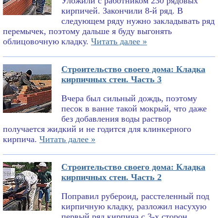
Уложили с работником 230 рядовых
кирпичей. Закончили 8-й ряд. В
следующем ряду нужно закладывать ряд
перемычек, поэтому дальше я буду выгонять
облицовочную кладку.
Читать далее »
Строительство своего дома: Кладка
кирпичных стен. Часть 3
Вчера был сильный дождь, поэтому
песок в ванне такой мокрый, что даже
без добавления воды раствор
получается жидкий и не годится для клинкерного
кирпича.
Читать далее »
Строительство своего дома: Кладка
кирпичных стен. Часть 2
Поправил рубероид, расстеленный под
кирпичную кладку, разложил насухую
первый ряд кирпича с 3-х сторон,