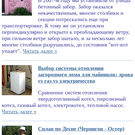
В 2007-м году мы установили от улицы
бетонный забор. Забор оказался
некачественным, многие столбики и
секции потрескались еще при
транспортировке. К тому же он установлен
перпендикулярно и открыто к преобладающему ветру,
при сильном ветре забор шатало, и за несколько лет
многие столбики разрушились, до состояния "вот-вот
упадет".
Читать далее »
Выбор системы отопления
загородного дома для чайников: дрова
vs газ vs электричество
Сравнение систем отопления:
твердотопливный котел, пиролизный
котел, газовый котел, электрокотел, тепловой насос.
Читать далее »
Сплав по Десне (Чернигов - Остер)