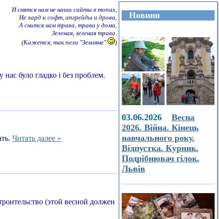
И снятся нам не наши сайты в топах,
Новини
Не хард и софт, апгрейды и дрова,
А снится нам трава, трава у дома,
Зеленая, зеленая трава.
(Кажется, так пели "Земляне"
)
 нас було гладко і без проблем.
03.06.2026
Весна
2026. Війна. Кінець
навчального року.
ать.
Читать далее »
Відпустка. Курник.
Подрібнювач гілок.
Львів
строительство (этой весной должен