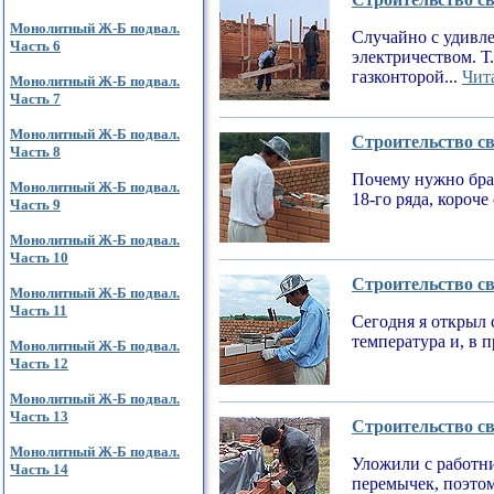
Монолитный Ж-Б подвал.
Случайно с удивле
Часть 6
электричеством. Т
газконторой...
Чита
Монолитный Ж-Б подвал.
Часть 7
Монолитный Ж-Б подвал.
Строительство св
Часть 8
Почему нужно брат
Монолитный Ж-Б подвал.
18-го ряда, короч
Часть 9
Монолитный Ж-Б подвал.
Часть 10
Строительство св
Монолитный Ж-Б подвал.
Часть 11
Сегодня я открыл 
температура и, в 
Монолитный Ж-Б подвал.
Часть 12
Монолитный Ж-Б подвал.
Часть 13
Строительство св
Монолитный Ж-Б подвал.
Уложили с работни
Часть 14
перемычек, поэтом