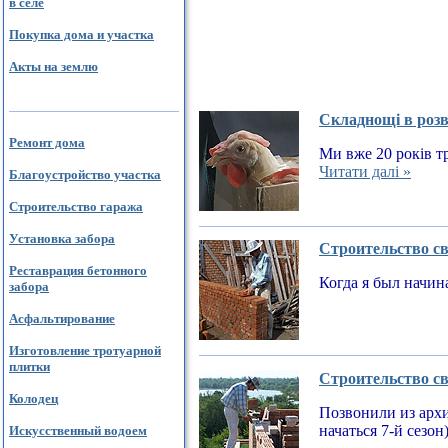
в селе
Покупка дома и участка
Акты на землю
Складнощі в розв
Ремонт дома
Ми вже 20 років тр
Читати далі »
Благоустройство участка
Строительство гаража
Установка забора
Строительство св
Реставрация бетонного
Когда я был начин
забора
Асфальтирование
Изготовление тротуарной
плитки
Строительство св
Колодец
Позвонили из архи
начаться 7-й сезон
Искусственный водоем