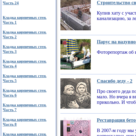
Строительство св
Часть 24
Купив хату с учас
Кладка кирпичных стен.
канализацию, за л
Часть 1
Кладка кирпичных стен.
Часть 2
Парус на надувно
Кладка кирпичных стен.
Часть 3
Фоторепортаж об 
Кладка кирпичных стен.
Часть 4
Кладка кирпичных стен.
Часть 5
Спасибо деду - 2
Кладка кирпичных стен.
Про своего деда по
Часть 6
мало. Но вчера я 
прикольно. И чтобы
Кладка кирпичных стен.
Часть 7
Кладка кирпичных стен.
Реставрация бето
Часть 8
В 2007-м году мы 
Кладка кирпичных стен.
потрескались еще 