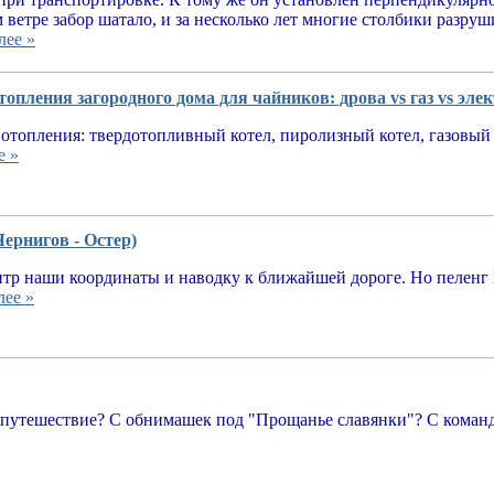
 ветре забор шатало, и за несколько лет многие столбики разруш
лее »
опления загородного дома для чайников: дрова vs газ vs эле
отопления: твердотопливный котел, пиролизный котел, газовый 
е »
Чернигов - Остер)
тр наши координаты и наводку к ближайшей дороге. Но пеленг 
лее »
 путешествие? С обнимашек под "Прощанье славянки"? С команд