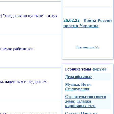
т) "хождения по пустыне" - и дух
26.02.22
Война России
против Украины
Все новости >>
нанимаю работников.
Горячие темы
форума
:
Дела обычные
ным, надежным и недорогим.
Музика. Ноти.
Спілкування
Строительство своего
дома: Кладка
кирпичных стен
Стaтья: Парус на