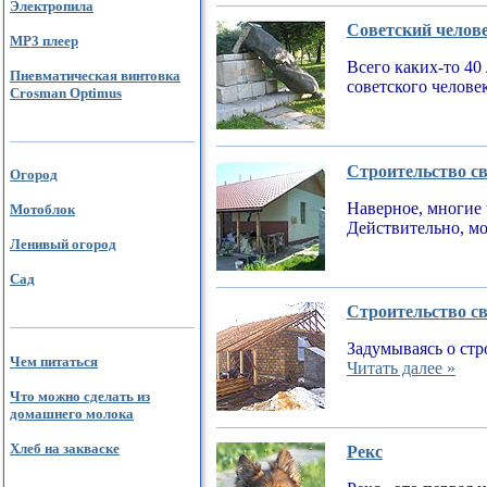
Электропила
Советский челов
MP3 плеер
Всего каких-то 40
Пневматическая винтовка
советского челове
Crosman Optimus
Строительство св
Огород
Наверное, многие 
Мотоблок
Действительно, мо
Ленивый огород
Сад
Строительство св
Задумываясь о стр
Чем питаться
Читать далее »
Что можно сделать из
домашнего молока
Хлеб на закваске
Рекс