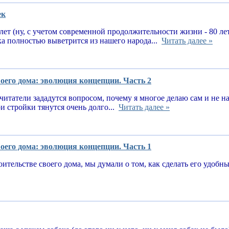
ек
 лет (ну, с учетом современной продолжительности жизни - 80 ле
ка полностью выветрится из нашего народа...
Читать далее »
оего дома: эволюция концепции. Часть 2
читатели зададутся вопросом, почему я многое делаю сам и не 
и стройки тянутся очень долго...
Читать далее »
оего дома: эволюция концепции. Часть 1
оительстве своего дома, мы думали о том, как сделать его удоб