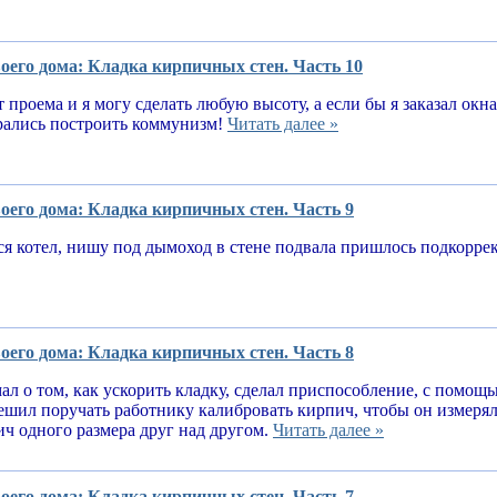
оего дома: Кладка кирпичных стен. Часть 10
т проема и я могу сделать любую высоту, а если бы я заказал окн
рались построить коммунизм!
Читать далее »
оего дома: Кладка кирпичных стен. Часть 9
я котел, нишу под дымоход в стене подвала пришлось подкорре
оего дома: Кладка кирпичных стен. Часть 8
ал о том, как ускорить кладку, сделал приспособление, с помощ
решил поручать работнику калибровать кирпич, чтобы он измеря
ч одного размера друг над другом.
Читать далее »
оего дома: Кладка кирпичных стен. Часть 7