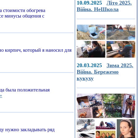
10.09.2025
Літо 2025.
Війна. НеШкола
а стоимости обогрева
все минусы общения с
о кирпич, который я наносил для
20.03.2025
Зима 2025.
Війна. Бережемо
кукуху
егда была положительная
»
ду нужно закладывать ряд