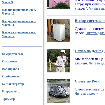
Часть 9
ветру, при сильном
упадет".
Читать да
Кладка кирпичных стен.
Часть 10
Выбор системы от
Кладка кирпичных стен.
Часть 11
Сравнение систем 
Кладка кирпичных стен.
насос.
Читать дале
Часть 12
Сплав по Десне (
Комфорт в селе:
Мы запросили Цен
Отопление
ахинею.
Читать да
Водопровод
Стабилизатор
Сплав по Роси
Бензогенератор
С чего начинается
Шуруповерт
Читать далее »
Триммер