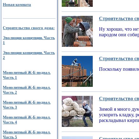
Новая комната
Строительство св
Строительство своего дома:
Ну хорошо, что не
народом они соби
Эволюция концепции. Часть
1
Эволюция концепции. Часть
2
Строительство св
Поскольку появилс
Монолитный Ж-Б подвал.
Часть 1
Монолитный Ж-Б подвал.
Часть 2
Строительство св
Монолитный Ж-Б подвал.
Часть 3
Зимой я много дум
ускорить кладку, 
Монолитный Ж-Б подвал.
раскладывал кирпи
Часть 4
Монолитный Ж-Б подвал.
Часть 5
Строительство св