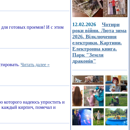
12.02.2026
Чотири
а для готовых проемов! И с этим
роки війни. Люта зима
2026. Відключення
електрики. Картини.
Електронна книга.
Парк "Земля
драконів"
ктировать.
Читать далее »
ью которого надеюсь упростить и
л каждый кирпич, помечал и