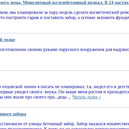
оего дома: Монолитный железобетонный подвал. В 24 частях
тком, мы планировали за пару недель сделать косметический рем
ето построить гараж и поставить забор, а осенью заложить фунд
й лодке
изготовлении своими руками парусного вооружения для надув
 отцовской линии я писать не планировал, т.к. видел его в детств
впервые увидел своего внука. Он выше меня ростом и приходитс
 они знали про своего пра...деда ...
Читать далее »
нного забора
установили от улицы бетонный забор. Забор оказался некачеств
при транспортировке. К тому же он установлен перпендикулярн