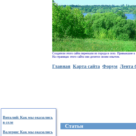
Создатели этого сайта переехали из города в село. Привыкшие к
На страницах этого сайта они делятся своим опытом.
Главная
Карта сайта
Форум
Лента 
Виталий: Как мы оказались
в селе
Cтатьи
Валерия: Как мы оказались