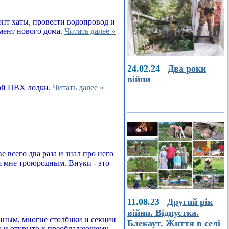
онт хаты, провести водопровод и
амент нового дома.
Читать далее »
24.02.24
Два роки
війни
ной ПВХ лодки.
Читать далее »
е всего два раза и знал про него
я мне троюродным. Внуки - это
11.08.23
Другий рік
війни. Відпустка.
енным, многие столбики и секции
Блекаут. Життя в селі
о и открыто к преобладающему