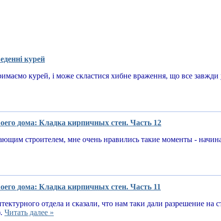
еденні курей
имаємо курей, і може скластися хибне враження, що все завжди у
оего дома: Кладка кирпичных стен. Часть 12
ающим строителем, мне очень нравились такие моменты - начин
оего дома: Кладка кирпичных стен. Часть 11
тектурного отдела и сказали, что нам таки дали разрешение на 
).
Читать далее »