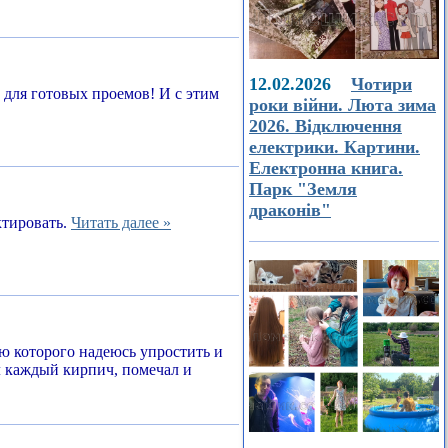
12.02.2026
Чотири
а для готовых проемов! И с этим
роки війни. Люта зима
2026. Відключення
електрики. Картини.
Електронна книга.
Парк "Земля
драконів"
ктировать.
Читать далее »
ью которого надеюсь упростить и
л каждый кирпич, помечал и