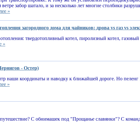
 ветре забор шатало, и за несколько лет многие столбики разруш
лее »
опления загородного дома для чайников: дрова vs газ vs эле
отопления: твердотопливный котел, пиролизный котел, газовый 
е »
Чернигов - Остер)
тр наши координаты и наводку к ближайшей дороге. Но пеленг 
лее »
 путешествие? С обнимашек под "Прощанье славянки"? С команд