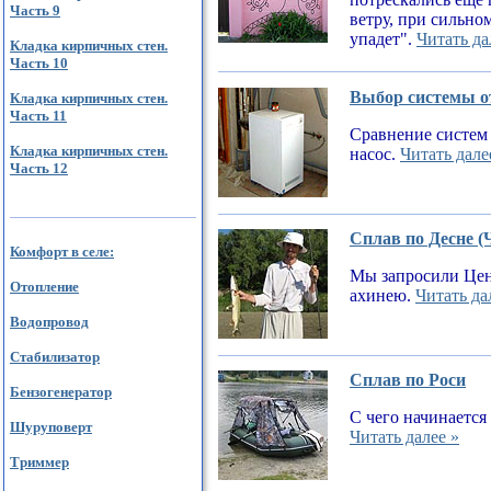
Часть 9
ветру, при сильном
упадет".
Читать да
Кладка кирпичных стен.
Часть 10
Выбор системы от
Кладка кирпичных стен.
Часть 11
Сравнение систем 
Кладка кирпичных стен.
насос.
Читать дале
Часть 12
Сплав по Десне (
Комфорт в селе:
Мы запросили Цен
Отопление
ахинею.
Читать да
Водопровод
Стабилизатор
Сплав по Роси
Бензогенератор
С чего начинается
Шуруповерт
Читать далее »
Триммер