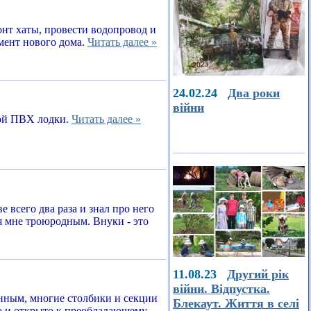
онт хаты, провести водопровод и
амент нового дома.
Читать далее »
24.02.24
Два роки
війни
ной ПВХ лодки.
Читать далее »
е всего два раза и знал про него
я мне троюродным. Внуки - это
11.08.23
Другий рік
війни. Відпустка.
енным, многие столбики и секции
Блекаут. Життя в селі
о и открыто к преобладающему