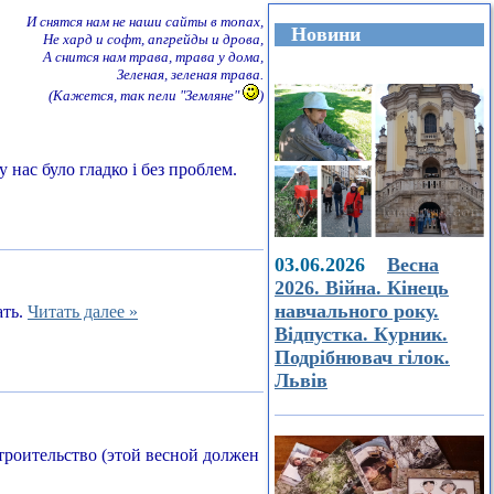
И снятся нам не наши сайты в топах,
Новини
Не хард и софт, апгрейды и дрова,
А снится нам трава, трава у дома,
Зеленая, зеленая трава.
(Кажется, так пели "Земляне"
)
 нас було гладко і без проблем.
03.06.2026
Весна
2026. Війна. Кінець
навчального року.
ать.
Читать далее »
Відпустка. Курник.
Подрібнювач гілок.
Львів
строительство (этой весной должен