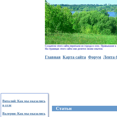
Создатели этого сайта переехали из города в село. Привыкшие к
На страницах этого сайта они делятся своим опытом.
Главная
Карта сайта
Форум
Лента 
Виталий: Как мы оказались
в селе
Cтатьи
Валерия: Как мы оказались