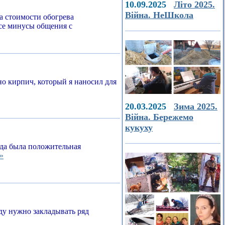
10.09.2025
Літо 2025.
Війна. НеШкола
а стоимости обогрева
все минусы общения с
о кирпич, который я наносил для
20.03.2025
Зима 2025.
Війна. Бережемо
кукуху
егда была положительная
»
ду нужно закладывать ряд