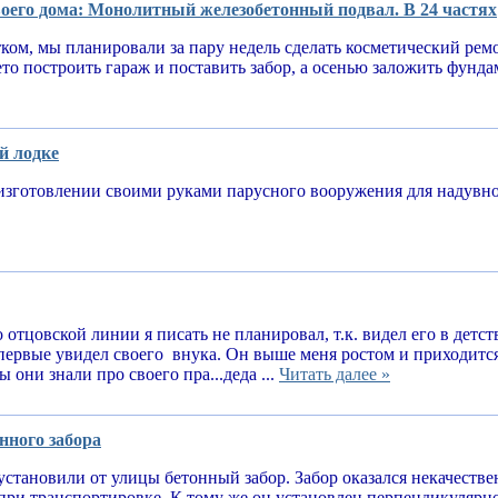
оего дома: Монолитный железобетонный подвал. В 24 частях
тком, мы планировали за пару недель сделать косметический рем
ето построить гараж и поставить забор, а осенью заложить фунд
й лодке
изготовлении своими руками парусного вооружения для надув
 отцовской линии я писать не планировал, т.к. видел его в детств
впервые увидел своего внука. Он выше меня ростом и приходитс
 они знали про своего пра...деда ...
Читать далее »
нного забора
установили от улицы бетонный забор. Забор оказался некачеств
при транспортировке. К тому же он установлен перпендикулярн