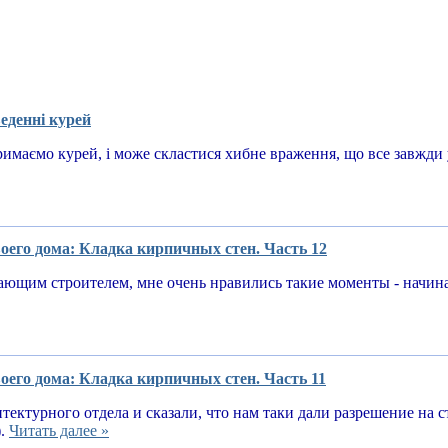
еденні курей
имаємо курей, і може скластися хибне враження, що все завжди у
оего дома: Кладка кирпичных стен. Часть 12
ающим строителем, мне очень нравились такие моменты - начин
оего дома: Кладка кирпичных стен. Часть 11
тектурного отдела и сказали, что нам таки дали разрешение на 
).
Читать далее »