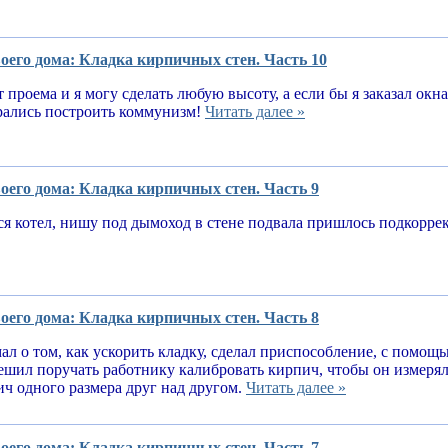
оего дома: Кладка кирпичных стен. Часть 10
т проема и я могу сделать любую высоту, а если бы я заказал окн
рались построить коммунизм!
Читать далее »
оего дома: Кладка кирпичных стен. Часть 9
я котел, нишу под дымоход в стене подвала пришлось подкорре
оего дома: Кладка кирпичных стен. Часть 8
ал о том, как ускорить кладку, сделал приспособление, с помощ
решил поручать работнику калибровать кирпич, чтобы он измеря
ч одного размера друг над другом.
Читать далее »
оего дома: Кладка кирпичных стен. Часть 7