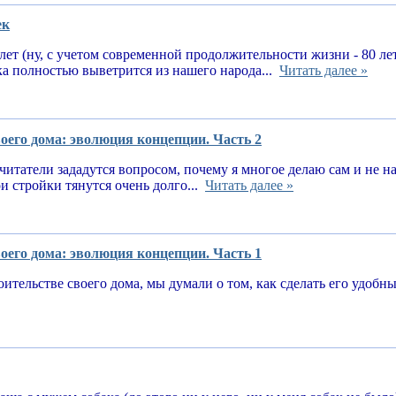
ек
 лет (ну, с учетом современной продолжительности жизни - 80 ле
ка полностью выветрится из нашего народа...
Читать далее »
оего дома: эволюция концепции. Часть 2
читатели зададутся вопросом, почему я многое делаю сам и не 
и стройки тянутся очень долго...
Читать далее »
оего дома: эволюция концепции. Часть 1
оительстве своего дома, мы думали о том, как сделать его удоб