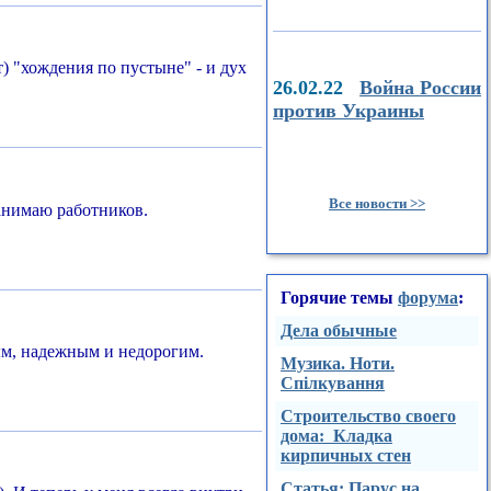
т) "хождения по пустыне" - и дух
26.02.22
Война России
против Украины
Все новости >>
нанимаю работников.
Горячие темы
форума
:
Дела обычные
ным, надежным и недорогим.
Музика. Ноти.
Спілкування
Строительство своего
дома: Кладка
кирпичных стен
Стaтья: Парус на