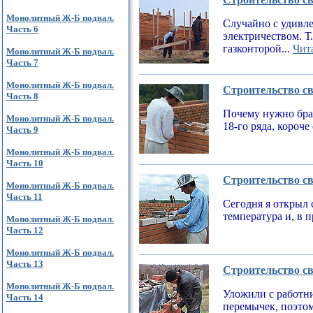
Монолитный Ж-Б подвал.
Случайно с удивле
Часть 6
электричеством. Т
газконторой...
Чита
Монолитный Ж-Б подвал.
Часть 7
Монолитный Ж-Б подвал.
Строительство св
Часть 8
Почему нужно брат
Монолитный Ж-Б подвал.
18-го ряда, короч
Часть 9
Монолитный Ж-Б подвал.
Часть 10
Строительство св
Монолитный Ж-Б подвал.
Часть 11
Сегодня я открыл 
температура и, в 
Монолитный Ж-Б подвал.
Часть 12
Монолитный Ж-Б подвал.
Часть 13
Строительство св
Монолитный Ж-Б подвал.
Уложили с работни
Часть 14
перемычек, поэтом