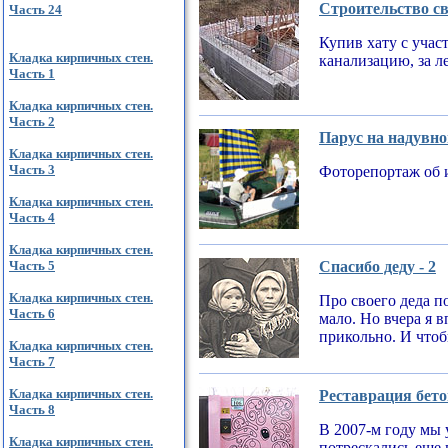
Строительство св
Часть 24
Купив хату с учас
Кладка кирпичных стен.
канализацию, за л
Часть 1
Кладка кирпичных стен.
Часть 2
Парус на надувно
Кладка кирпичных стен.
Часть 3
Фоторепортаж об 
Кладка кирпичных стен.
Часть 4
Кладка кирпичных стен.
Часть 5
Спасибо деду - 2
Кладка кирпичных стен.
Про своего деда по
Часть 6
мало. Но вчера я 
прикольно. И чтобы
Кладка кирпичных стен.
Часть 7
Кладка кирпичных стен.
Реставрация бето
Часть 8
В 2007-м году мы 
Кладка кирпичных стен.
потрескались еще 