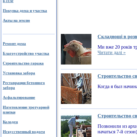
в селе
Покупка дома и участка
Акты на землю
Складнощі в розв
Ремонт дома
Ми вже 20 років тр
Читати далі »
Благоустройство участка
Строительство гаража
Установка забора
Строительство св
Реставрация бетонного
Когда я был начин
забора
Асфальтирование
Изготовление тротуарной
плитки
Строительство св
Колодец
Позвонили из архи
начаться 7-й сезон
Искусственный водоем