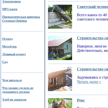
Электропила
Советский челов
MP3 плеер
Всего каких-то 40
Пневматическая винтовка
советского челове
Crosman Optimus
Строительство св
Огород
Наверное, многие 
Мотоблок
Действительно, мо
Ленивый огород
Сад
Строительство св
Задумываясь о стр
Чем питаться
Читать далее »
Что можно сделать из
домашнего молока
Хлеб на закваске
Рекс