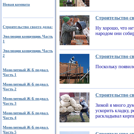
Новая комната
Строительство св
Строительство своего дома:
Ну хорошо, что не
народом они соби
Эволюция концепции. Часть
1
Эволюция концепции. Часть
2
Строительство св
Поскольку появилс
Монолитный Ж-Б подвал.
Часть 1
Монолитный Ж-Б подвал.
Часть 2
Строительство св
Монолитный Ж-Б подвал.
Часть 3
Зимой я много дум
ускорить кладку, 
Монолитный Ж-Б подвал.
раскладывал кирпи
Часть 4
Монолитный Ж-Б подвал.
Часть 5
Строительство св