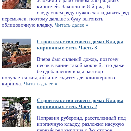
Уложили с работником 230 рядовых
кирпичей. Закончили 8-й ряд. В
следующем ряду нужно закладывать ряд
перемычек, поэтому дальше я буду выгонять
облицовочную кладку.
Читать далее »
Строительство своего дома: Кладка
кирпичных стен. Часть 3
Вчера был сильный дождь, поэтому
песок в ванне такой мокрый, что даже
без добавления воды раствор
получается жидкий и не годится для клинкерного
кирпича.
Читать далее »
Строительство своего дома: Кладка
кирпичных стен. Часть 2
Поправил рубероид, расстеленный под
кирпичную кладку, разложил насухую
первый ряд кирпича с 3-х сторон,