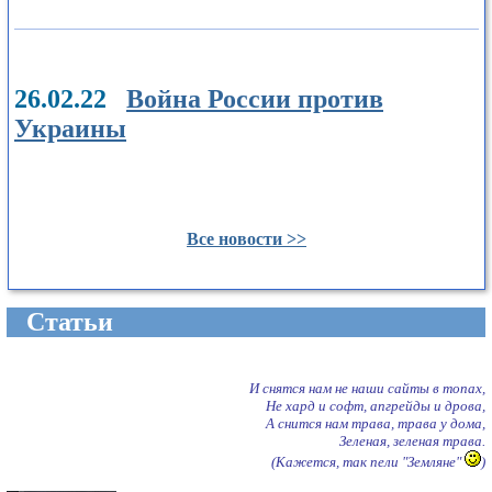
26.02.22
Война России против
Украины
Все новости >>
Cтатьи
И снятся нам не наши сайты в топах,
Не хард и софт, апгрейды и дрова,
А снится нам трава, трава у дома,
Зеленая, зеленая трава.
(Кажется, так пели "Земляне"
)