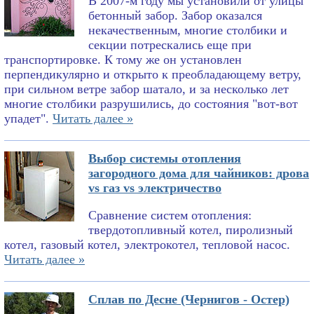
В 2007-м году мы установили от улицы
бетонный забор. Забор оказался
некачественным, многие столбики и
секции потрескались еще при
транспортировке. К тому же он установлен
перпендикулярно и открыто к преобладающему ветру,
при сильном ветре забор шатало, и за несколько лет
многие столбики разрушились, до состояния "вот-вот
упадет".
Читать далее »
Выбор системы отопления
загородного дома для чайников: дрова
vs газ vs электричество
Сравнение систем отопления:
твердотопливный котел, пиролизный
котел, газовый котел, электрокотел, тепловой насос.
Читать далее »
Сплав по Десне (Чернигов - Остер)