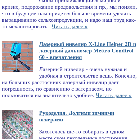
якобы приближающийся мировой
кризис, подорожание продовольствия и пр., мы поняли,
что в будущем нам придется больше времени уделять
выращиванию сельхозпродукции, и надо наш труд как-
то механизировать.
Читать далее »
Лазерный нивелир X-Line Helper 2D и
лазерный дальномер Mettro Condtrol
60 - впечатления
Лазерный нивелир - очень нужная и
удобная в строительстве вещь. Конечно,
на больших расстояниях лазерный нивелир дает
погрешность, по сравнению с ватерпасом, но
пользоваться им значительно удобнее.
Читать далее »
Рукоделия. Долгими зимними
вечерами
Захотелось где-то собирать в одном
месте свои рукодельные достижения.