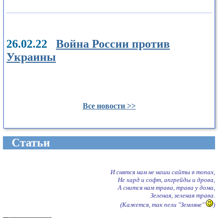
26.02.22
Война России против
Украины
Все новости >>
Cтатьи
И снятся нам не наши сайты в топах,
Не хард и софт, апгрейды и дрова,
А снится нам трава, трава у дома,
Зеленая, зеленая трава.
(Кажется, так пели "Земляне"
)