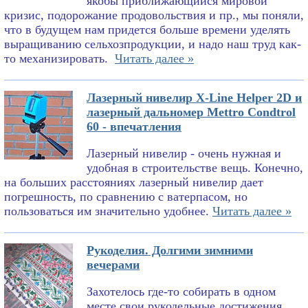
якобы приближающийся мировой
кризис, подорожание продовольствия и пр., мы поняли,
что в будущем нам придется больше времени уделять
выращиванию сельхозпродукции, и надо наш труд как-
то механизировать.
Читать далее »
Лазерный нивелир X-Line Helper 2D и
лазерный дальномер Mettro Condtrol
60 - впечатления
Лазерный нивелир - очень нужная и
удобная в строительстве вещь. Конечно,
на больших расстояниях лазерный нивелир дает
погрешность, по сравнению с ватерпасом, но
пользоваться им значительно удобнее.
Читать далее »
Рукоделия. Долгими зимними
вечерами
Захотелось где-то собирать в одном
месте свои рукодельные достижения.