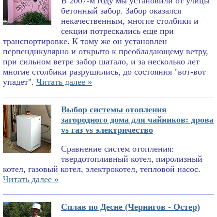
В 2007-м году мы установили от улицы
бетонный забор. Забор оказался
некачественным, многие столбики и
секции потрескались еще при
транспортировке. К тому же он установлен
перпендикулярно и открыто к преобладающему ветру,
при сильном ветре забор шатало, и за несколько лет
многие столбики разрушились, до состояния "вот-вот
упадет".
Читать далее »
Выбор системы отопления
загородного дома для чайников: дрова
vs газ vs электричество
Сравнение систем отопления:
твердотопливный котел, пиролизный
котел, газовый котел, электрокотел, тепловой насос.
Читать далее »
Сплав по Десне (Чернигов - Остер)