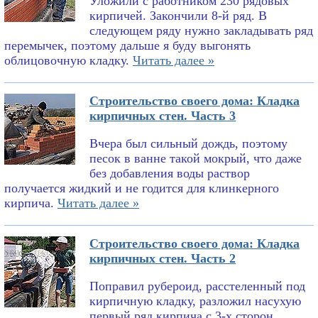
Уложили с работником 230 рядовых
кирпичей. Закончили 8-й ряд. В
следующем ряду нужно закладывать ряд
перемычек, поэтому дальше я буду выгонять
облицовочную кладку.
Читать далее »
Строительство своего дома: Кладка
кирпичных стен. Часть 3
Вчера был сильный дождь, поэтому
песок в ванне такой мокрый, что даже
без добавления воды раствор
получается жидкий и не годится для клинкерного
кирпича.
Читать далее »
Строительство своего дома: Кладка
кирпичных стен. Часть 2
Поправил рубероид, расстеленный под
кирпичную кладку, разложил насухую
первый ряд кирпича с 3-х сторон,